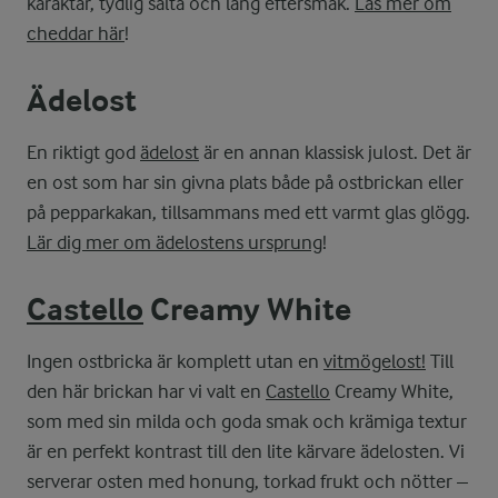
karaktär, tydlig sälta och lång eftersmak.
Läs mer om
cheddar här
!
Ädelost
En riktigt god
ädelost
är en annan klassisk julost. Det är
en ost som har sin givna plats både på ostbrickan eller
på pepparkakan, tillsammans med ett varmt glas glögg.
Lär dig mer om ädelostens ursprung
!
Castello
Creamy White
Ingen ostbricka är komplett utan en
vitmögelost!
Till
den här brickan har vi valt en
Castello
Creamy White,
som med sin milda och goda smak och krämiga textur
är en perfekt kontrast till den lite kärvare ädelosten. Vi
serverar osten med honung, torkad frukt och nötter –