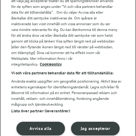
att välja Jag accepterar tillåter du att spårningstekniker används
Arlas kundportal
för de syften som anges under ”Vi och våra partners behandlar
Arla.com
data för att tillhandahålla”. . Om du väljer Avvisa alla eller
Falbygdens Ost
återkallar ditt samtycke inaktiveras de. Om spårare är
Arla webbshop
inaktiverade kan visst innehåll och vissa annonser som du ser
vara mindre relevanta för dig. Du kan återkomma till denna meny
Bildbank
för att ändra dina val eller återkalla ditt samtycke när som helst
genom att klicka på länken Visa syften längst ned på webbsidan
[eller den flytande ikonen längst ned till vänster på webbsidan,
om tillämpligt]. Dina val kommer att ha effekt inom vår
Följ oss
Webbplats. Mer information finns i vår
integritetspolicy.
Cookiepolicy
Vi och våra partners behandlar data för att tillhandahålla:
Använda exakta uppgifter om geografisk positionering. Aktivt läsa av
enhetens egenskaper för identifieringsändamål. Lagra och/eller få
åtkomst till information på en enhet. Personanpassad reklam och
innehåll, reklam- och innehållsmätning, forskning angående
målgrupp och tjänsteutveckling.
Lista över partner (leverantörer)
© 2026 Arla Foods
Ändra cookie-inställningar
Avvisa alla
Jag accepterar
Integritetspolicy