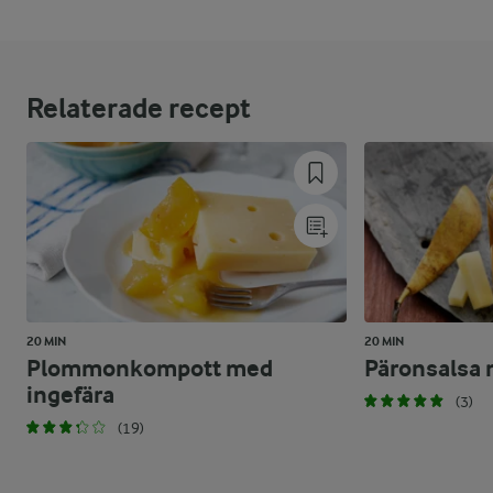
Relaterade recept
20 MIN
20 MIN
Plommonkompott med
Päronsalsa 
ingefära
(3)
(19)