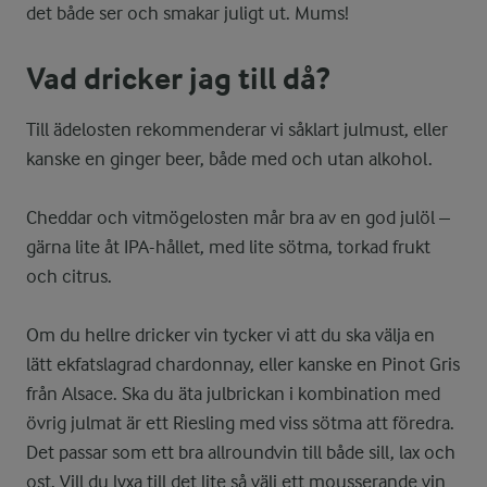
det både ser och smakar juligt ut. Mums!
Vad dricker jag till då?
Till ädelosten rekommenderar vi såklart julmust, eller
kanske en ginger beer, både med och utan alkohol.
Cheddar och vitmögelosten mår bra av en god julöl –
gärna lite åt IPA-hållet, med lite sötma, torkad frukt
och citrus.
Om du hellre dricker vin tycker vi att du ska välja en
lätt ekfatslagrad chardonnay, eller kanske en Pinot Gris
från Alsace. Ska du äta julbrickan i kombination med
övrig julmat är ett Riesling med viss sötma att föredra.
Det passar som ett bra allroundvin till både sill, lax och
ost. Vill du lyxa till det lite så välj ett mousserande vin