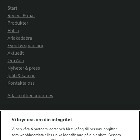
Start
Recept & mat
Produkter
Hälsa
Arlakadabra
Event & sponsring
Aktuellt
Om Arla
Nyheter & press
Jobb & karriär
Kontakta oss
Arla in other countries
Fler Arlasajter
Vi bryr oss om din integritet
Vi och våra
6
partners lagrar och får tillgång till personuppgifter
För ägare
som webbläsardata eller unika identifierare på din enhet . Genom