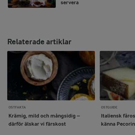
servera
Relaterade artiklar
OSTFAKTA
OSTGUIDE
Krämig, mild och mångsidig –
Italiensk fåro
därför älskar vi färskost
känna Pecori