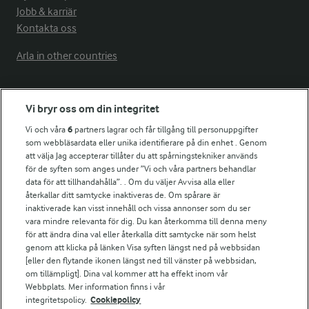
Jobb & karriär
Kontakta oss
Arla in other countries
Fler Arlasajter
Vi bryr oss om din integritet
Vi och våra
6
partners lagrar och får tillgång till personuppgifter
För ägare
som webbläsardata eller unika identifierare på din enhet . Genom
att välja Jag accepterar tillåter du att spårningstekniker används
Arlas kundportal
för de syften som anges under ”Vi och våra partners behandlar
Arla.com
data för att tillhandahålla”. . Om du väljer Avvisa alla eller
Falbygdens Ost
återkallar ditt samtycke inaktiveras de. Om spårare är
Arla webbshop
inaktiverade kan visst innehåll och vissa annonser som du ser
vara mindre relevanta för dig. Du kan återkomma till denna meny
Bildbank
för att ändra dina val eller återkalla ditt samtycke när som helst
genom att klicka på länken Visa syften längst ned på webbsidan
[eller den flytande ikonen längst ned till vänster på webbsidan,
om tillämpligt]. Dina val kommer att ha effekt inom vår
Följ oss
Webbplats. Mer information finns i vår
integritetspolicy.
Cookiepolicy