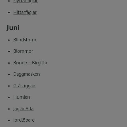
Flyttarfåglar
Hittarfåglar
Juni
Blindstorm
Blommor
Bonde – Birgitta
Daggmasken
Gråsuggan
Humlan
Jag är Arla
Jordlöpare