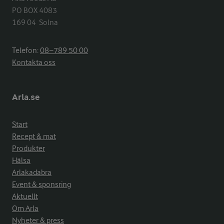
PO BOX 4083

169 04  Solna
Telefon:
08−789 50 00
Kontakta oss
Arla.se
Start
Recept & mat
Produkter
Hälsa
Arlakadabra
Event & sponsring
Aktuellt
Om Arla
Nyheter & press