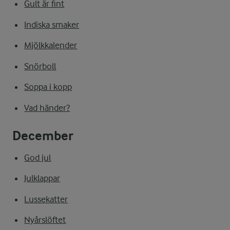
Gult är fint
Indiska smaker
Mjölkkalender
Snörboll
Soppa i kopp
Vad händer?
December
God jul
Julklappar
Lussekatter
Nyårslöftet