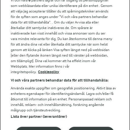
Vi och våra
6
partners lagrar och får tillgång till personuppgifter
För ägare
som webbläsardata eller unika identifierare på din enhet . Genom
att välja Jag accepterar tillåter du att spårningstekniker används
Arlas kundportal
för de syften som anges under ”Vi och våra partners behandlar
Arla.com
data för att tillhandahålla”. . Om du väljer Avvisa alla eller
Falbygdens Ost
återkallar ditt samtycke inaktiveras de. Om spårare är
Arla webbshop
inaktiverade kan visst innehåll och vissa annonser som du ser
vara mindre relevanta för dig. Du kan återkomma till denna meny
Bildbank
för att ändra dina val eller återkalla ditt samtycke när som helst
genom att klicka på länken Visa syften längst ned på webbsidan
[eller den flytande ikonen längst ned till vänster på webbsidan,
om tillämpligt]. Dina val kommer att ha effekt inom vår
Följ oss
Webbplats. Mer information finns i vår
integritetspolicy.
Cookiepolicy
Vi och våra partners behandlar data för att tillhandahålla:
Använda exakta uppgifter om geografisk positionering. Aktivt läsa av
enhetens egenskaper för identifieringsändamål. Lagra och/eller få
åtkomst till information på en enhet. Personanpassad reklam och
innehåll, reklam- och innehållsmätning, forskning angående
målgrupp och tjänsteutveckling.
Lista över partner (leverantörer)
© 2026 Arla Foods
Ändra cookie-inställningar