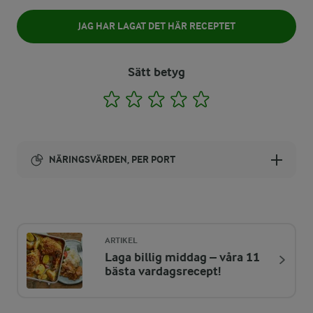
JAG HAR LAGAT DET HÄR RECEPTET
Sätt betyg
1
2
3
4
5
NÄRINGSVÄRDEN, PER PORT
Energi:
397 kcal
ARTIKEL
Laga billig middag – våra 11
ENERGIDISTRIBUTION %
NÄRINGSVÄRDEN PER PORT
bästa vardagsrecept!
-
2,5 g
Fiber: