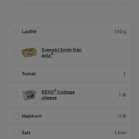
Laxfilé
150 g
Svenskt Smör från
Arla®
Tomat
1
KESO® Cottage
1 dl
cheese
Majskorn
½ dl
Salt
1 krm