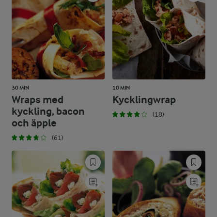
30 MIN
10 MIN
Wraps med
Kycklingwrap
kyckling, bacon
(18)
och äpple
(61)