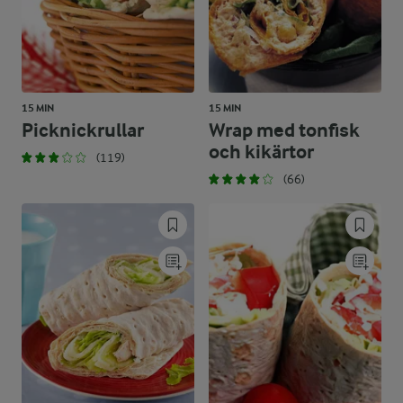
15 MIN
15 MIN
Picknickrullar
Wrap med tonfisk
och kikärtor
(119)
(66)