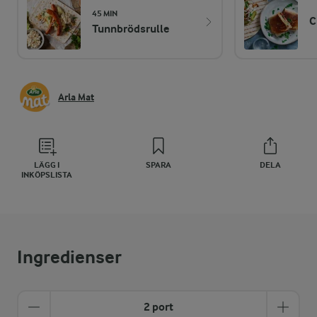
45 MIN
C
Tunnbrödsrulle
Arla Mat
LÄGG I
SPARA
DELA
INKÖPSLISTA
Ingredienser
2 port