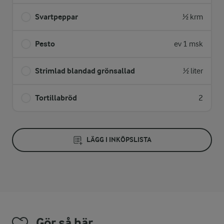
Svartpeppar
½ krm
Pesto
ev 1 msk
Strimlad blandad grönsallad
½ liter
Tortillabröd
2
LÄGG I INKÖPSLISTA
Gör så här