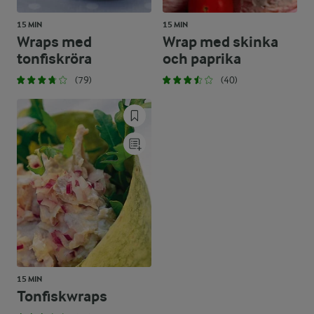
15 MIN
15 MIN
Wraps med
Wrap med skinka
tonfiskröra
och paprika
(79)
(40)
15 MIN
Tonfiskwraps