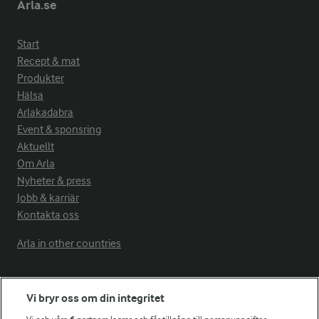
Arla.se
Start
Recept & mat
Produkter
Hälsa
Arlakadabra
Event & sponsring
Aktuellt
Om Arla
Nyheter & press
Jobb & karriär
Kontakta oss
Arla in other countries
Fler Arlasajter
Vi bryr oss om din integritet