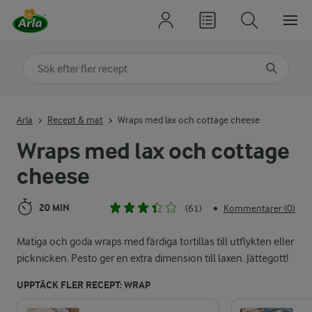
Sök på kategori eller ingrediens
Skriv in sökord för att få förslag
Arla
Recept & mat
Wraps med lax och cottage cheese
Wraps med lax och cottage
cheese
20 MIN
(61)
Kommentarer (0)
•
Matiga och goda wraps med färdiga tortillas till utflykten eller
picknicken. Pesto ger en extra dimension till laxen. Jättegott!
UPPTÄCK FLER RECEPT: WRAP