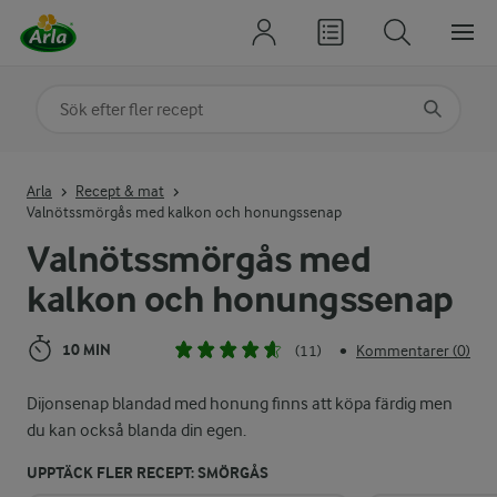
Sök på kategori eller ingrediens
Skriv in sökord för att få förslag
Arla
Recept & mat
Valnötssmörgås med kalkon och honungssenap
Valnötssmörgås med
kalkon och honungssenap
10 MIN
(11)
Kommentarer (0)
•
Dijonsenap blandad med honung finns att köpa färdig men
du kan också blanda din egen.
UPPTÄCK FLER RECEPT: SMÖRGÅS