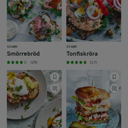
45 MIN
15 MIN
Smörrebröd
Tonfiskröra
(29)
(17)