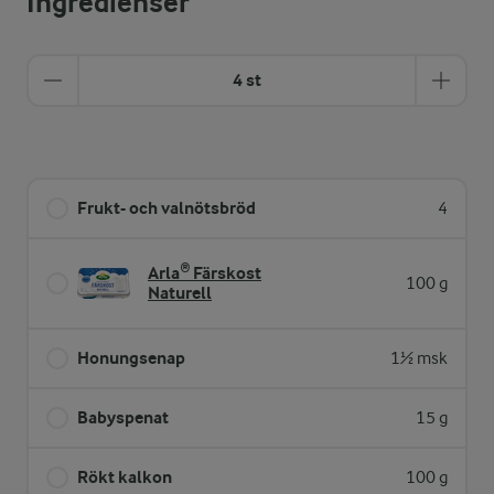
Ingredienser
4 st
Frukt- och valnötsbröd
4
Arla® Färskost
100 g
Naturell
Honungsenap
1½ msk
Babyspenat
15 g
Rökt kalkon
100 g