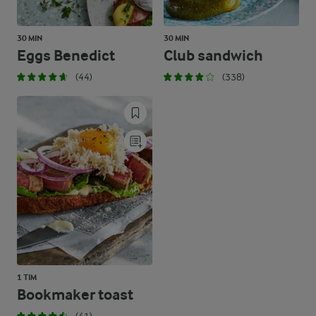
30 MIN
30 MIN
Eggs Benedict
Club sandwich
(44)
(338)
1 TIM
Bookmaker toast