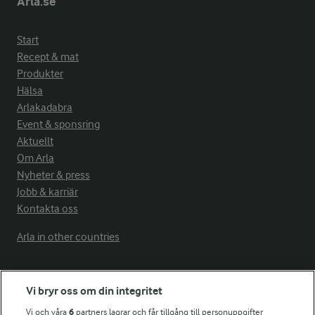
Arla.se
Start
Recept & mat
Produkter
Hälsa
Arlakadabra
Event & sponsring
Aktuellt
Om Arla
Nyheter & press
Jobb & karriär
Kontakta oss
Arla in other countries
Fler Arlasajter
Vi bryr oss om din integritet
Vi och våra
6
partners lagrar och får tillgång till personuppgifter