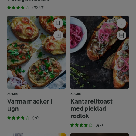
(3243)
20 MIN
30 MIN
Varma mackor i
Kantarelltoast
ugn
med picklad
rödlök
(70)
(47)