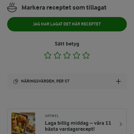
Markera receptet som tillagat
JAG HAR LAGAT DET HÄR RECEPTET
Sätt betyg
1
2
3
4
5
NÄRINGSVÄRDEN, PER ST
Energi:
1657 kcal
ARTIKEL
Laga billig middag – våra 11
ENERGIDISTRIBUTION %
NÄRINGSVÄRDEN PER ST
bästa vardagsrecept!