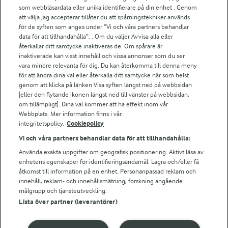
För ägare
som webbläsardata eller unika identifierare på din enhet . Genom
att välja Jag accepterar tillåter du att spårningstekniker används
Arlas kundportal
för de syften som anges under ”Vi och våra partners behandlar
Arla.com
data för att tillhandahålla”. . Om du väljer Avvisa alla eller
Falbygdens Ost
återkallar ditt samtycke inaktiveras de. Om spårare är
Arla webbshop
inaktiverade kan visst innehåll och vissa annonser som du ser
vara mindre relevanta för dig. Du kan återkomma till denna meny
Bildbank
för att ändra dina val eller återkalla ditt samtycke när som helst
genom att klicka på länken Visa syften längst ned på webbsidan
[eller den flytande ikonen längst ned till vänster på webbsidan,
om tillämpligt]. Dina val kommer att ha effekt inom vår
Följ oss
Webbplats. Mer information finns i vår
integritetspolicy.
Cookiepolicy
Vi och våra partners behandlar data för att tillhandahålla:
Använda exakta uppgifter om geografisk positionering. Aktivt läsa av
enhetens egenskaper för identifieringsändamål. Lagra och/eller få
åtkomst till information på en enhet. Personanpassad reklam och
innehåll, reklam- och innehållsmätning, forskning angående
målgrupp och tjänsteutveckling.
Lista över partner (leverantörer)
© 2026 Arla Foods
Ändra cookie-inställningar