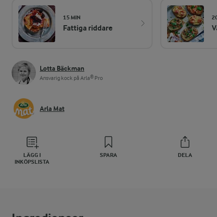
15 MIN
2
Fattiga riddare
V
Lotta Bäckman
Ansvarig kock på Arla® Pro
Arla Mat
LÄGG I
SPARA
DELA
INKÖPSLISTA