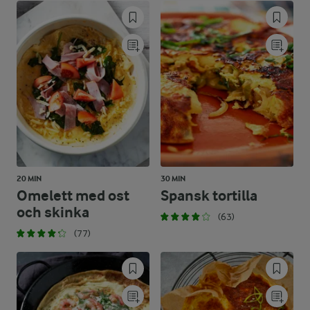
20 MIN
30 MIN
Omelett med ost
Spansk tortilla
och skinka
(63)
(77)