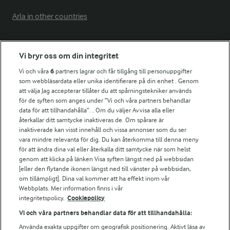
Arla in other countries
Fler Arlasajter
Vi bryr oss om din integritet
Vi och våra
6
partners lagrar och får tillgång till personuppgifter
För ägare
som webbläsardata eller unika identifierare på din enhet . Genom
att välja Jag accepterar tillåter du att spårningstekniker används
Arlas kundportal
för de syften som anges under ”Vi och våra partners behandlar
Arla.com
data för att tillhandahålla”. . Om du väljer Avvisa alla eller
Falbygdens Ost
återkallar ditt samtycke inaktiveras de. Om spårare är
Arla webbshop
inaktiverade kan visst innehåll och vissa annonser som du ser
vara mindre relevanta för dig. Du kan återkomma till denna meny
Bildbank
för att ändra dina val eller återkalla ditt samtycke när som helst
genom att klicka på länken Visa syften längst ned på webbsidan
[eller den flytande ikonen längst ned till vänster på webbsidan,
om tillämpligt]. Dina val kommer att ha effekt inom vår
Följ oss
Webbplats. Mer information finns i vår
integritetspolicy.
Cookiepolicy
Vi och våra partners behandlar data för att tillhandahålla:
Använda exakta uppgifter om geografisk positionering. Aktivt läsa av