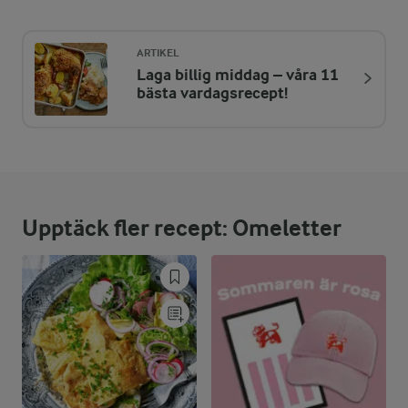
318 kcal
ARTIKEL
Laga billig middag – våra 11
ENERGIDISTRIBUTION %
NÄRINGSVÄRDEN PER PORT
bästa vardagsrecept!
-
0 g
Fiber:
16,4 %
12,8 g
Protein:
Upptäck fler recept: Omeletter
74 %
26,6 g
Fett:
9,6 %
7,5 g
Kolhydrater: