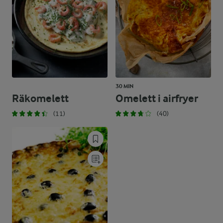
30 MIN
Räkomelett
Omelett i airfryer
(11)
(40)