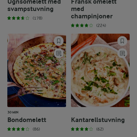
Ugnsomelett med
Fransk omelett
svampstuvning
med
champinjoner
(178)
(224)
30 MIN
Bondomelett
Kantarellstuvning
(86)
(62)