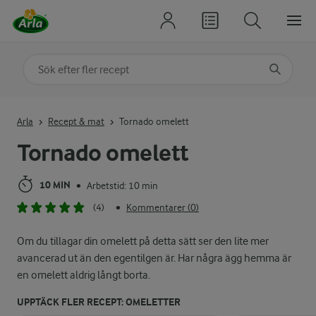
Sök på kategori eller ingrediens
Skriv in sökord för att få förslag
Arla
Recept & mat
Tornado omelett
Tornado omelett
10 MIN
Arbetstid: 10 min
•
(4)
Kommentarer (0)
•
Om du tillagar din omelett på detta sätt ser den lite mer
avancerad ut än den egentilgen är. Har några ägg hemma är
en omelett aldrig långt borta.
UPPTÄCK FLER RECEPT: OMELETTER