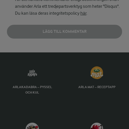
använder Arla ett tredjepartsverktyg som heter "Disqus".
Du kan läsa deras integritetspolicy
här
.
LÄGG TILL KOMMENTAR
ARLAKADABRA – PYSSEL
ARLA MAT – RECEPTAPP
OCH KUL