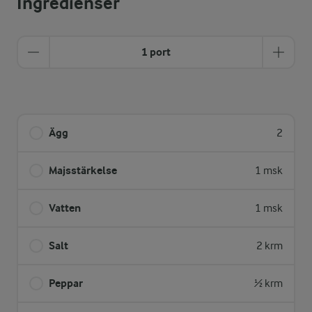
Ingredienser
1 port
Ägg
2
Majsstärkelse
1 msk
Vatten
1 msk
Salt
2 krm
Peppar
½ krm