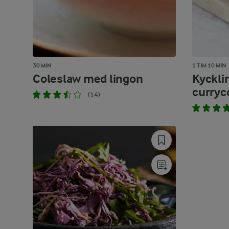
30 MIN
1 TIM 10 MIN
Coleslaw med lingon
Kyckli
curryc
(14)