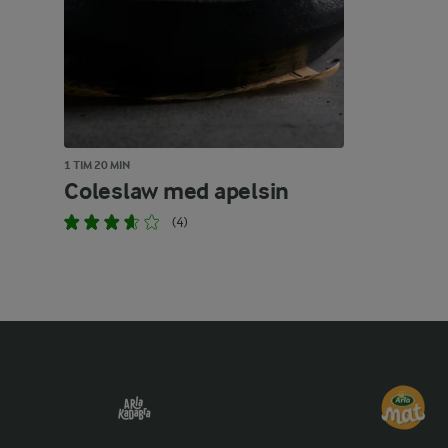
1 TIM 20 MIN
Coleslaw med apelsin
(4)