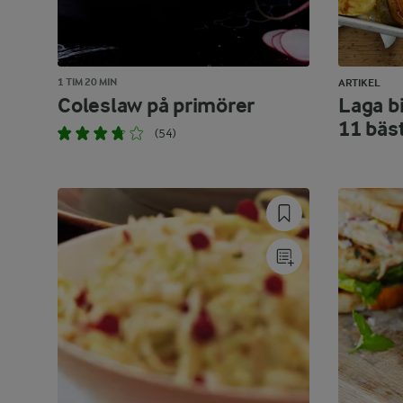
1 TIM 20 MIN
ARTIKEL
Coleslaw på primörer
Laga bi
11 bäs
(54)