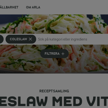
ÅLLBARHET
OM ARLA
COLESLAW
Sök på kategori eller ingrediens
Skriv in sökord för att få förslag
FILTRERA
RECEPTSAMLING
ESLAW MED VI