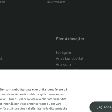
TAPP
NYHETSBREV
Fler Arlasajter
För ägare
at
Arlas kundportal
Arla.com
Falbygdens Ost
Arla webbshop
nsring
Bildbank
ifter som webbläsardata eller unika identifierare på
pårningstekniker används för de syften som anges
la”. . Om du väljer Avvisa alla eller återkallar ditt
ress
st innehåll och vissa annonser som du ser vara
är
Jag acce
ör att ändra dina val eller återkalla ditt samtycke