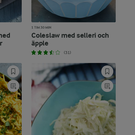
1 TIM 30 MIN
 med
Coleslaw med selleri och
r
äpple
(31)