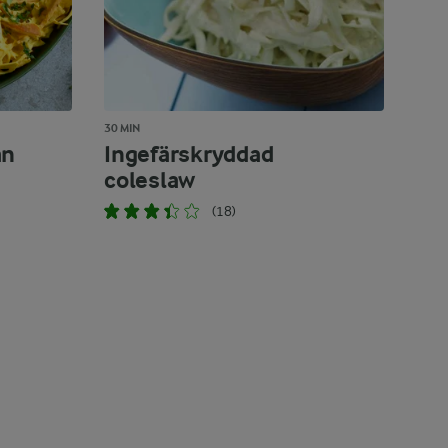
30 MIN
an
Ingefärskryddad
coleslaw
(18)