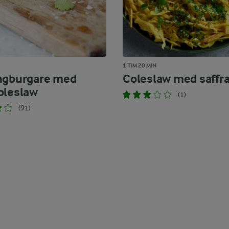
1 TIM 20 MIN
ngburgare med
Coleslaw med saffr
oleslaw
(1)
(91)