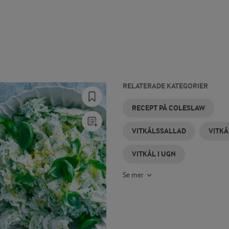
RELATERADE KATEGORIER
KÖTTFÄRSSÅS
COLESLAW
KÖTTFÄRS
GRILLAD
STUVAD
STEKT
RECEPT PÅ COLESLAW
MED VITKÅL
MED
MED
VITKÅL
VITKÅL
VITKÅL
ÄPPLE
VITKÅL
VITKÅLSSALLAD
VITKÅ
VITKÅL I UGN
Se mer