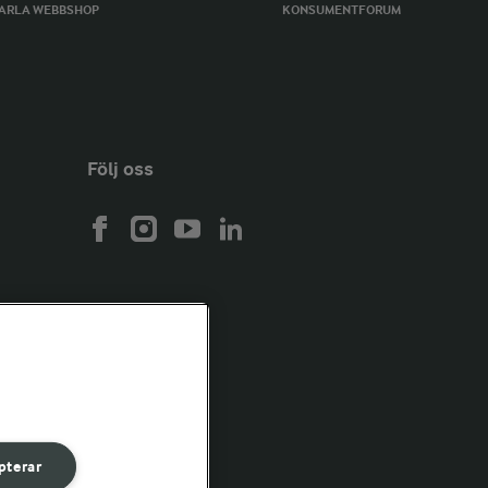
ARLA WEBBSHOP
KONSUMENTFORUM
Följ oss
pterar