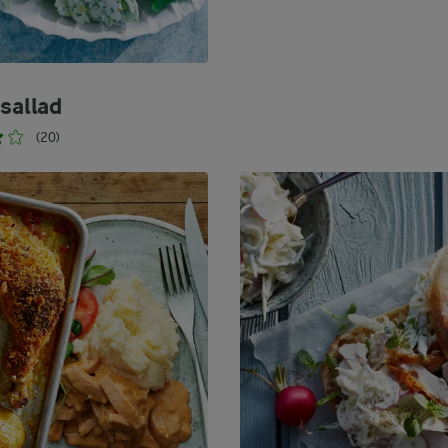
ssallad
(20)