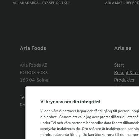
ARLAKADABRA – PYSSEL OCH KUL
ARLA MAT – RECEP
Arla Foods
Arla.se
Arla Foods AB

Start
PO BOX 4083

Recept & m
169 04  Solna
Produkter
Hälsa
Arlakadabra
Telefon:
08−789 50 00
Vi bryr oss om din integritet
Event & spo
Kontakta oss
Aktuellt
Vi och våra
6
partners lagrar och får tillgång till personuppg
din enhet . Genom att välja Jag accepterar tillåter du att s
Om Arla
under ”Vi och våra partners behandlar data för att tillhandahål
Nyheter & p
samtycke inaktiveras de. Om spårare är inaktiverade kan vis
Jobb & karri
mindre relevanta för dig. Du kan återkomma till denna meny f