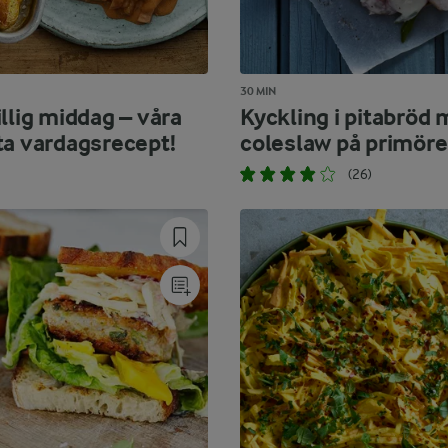
30 MIN
llig middag – våra
Kyckling i pitabröd
ta vardagsrecept!
coleslaw på primöre
(26)