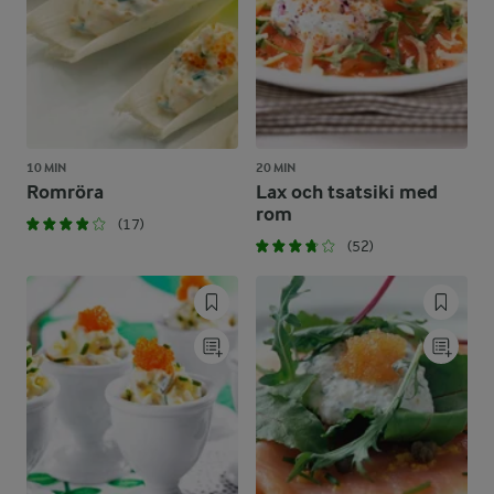
10 MIN
20 MIN
Romröra
Lax och tsatsiki med
rom
(17)
(52)