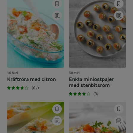
10 MIN
30 MIN
Kräftröra med citron
Enkla miniostpajer
med stenbitsrom
(67)
(9)