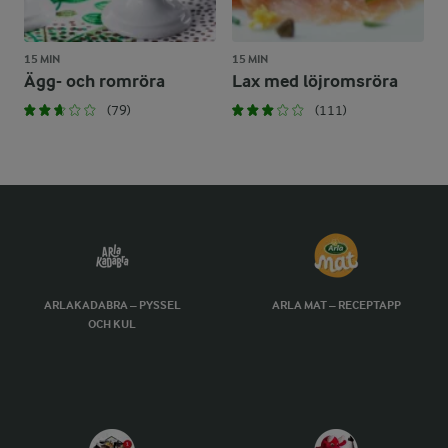
15 MIN
15 MIN
Ägg- och romröra
Lax med löjromsröra
(79)
(111)
ARLAKADABRA – PYSSEL
ARLA MAT – RECEPTAPP
OCH KUL