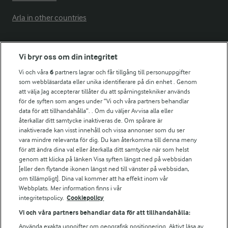
Arla in other countries
Fler Arlasajter
Vi bryr oss om din integritet
Vi och våra
6
partners lagrar och får tillgång till personuppgifter
För ägare
som webbläsardata eller unika identifierare på din enhet . Genom
att välja Jag accepterar tillåter du att spårningstekniker används
Arlas kundportal
för de syften som anges under ”Vi och våra partners behandlar
Arla.com
data för att tillhandahålla”. . Om du väljer Avvisa alla eller
Falbygdens Ost
återkallar ditt samtycke inaktiveras de. Om spårare är
Arla webbshop
inaktiverade kan visst innehåll och vissa annonser som du ser
vara mindre relevanta för dig. Du kan återkomma till denna meny
Bildbank
för att ändra dina val eller återkalla ditt samtycke när som helst
genom att klicka på länken Visa syften längst ned på webbsidan
[eller den flytande ikonen längst ned till vänster på webbsidan,
om tillämpligt]. Dina val kommer att ha effekt inom vår
Följ oss
Webbplats. Mer information finns i vår
integritetspolicy.
Cookiepolicy
Vi och våra partners behandlar data för att tillhandahålla:
Använda exakta uppgifter om geografisk positionering. Aktivt läsa av