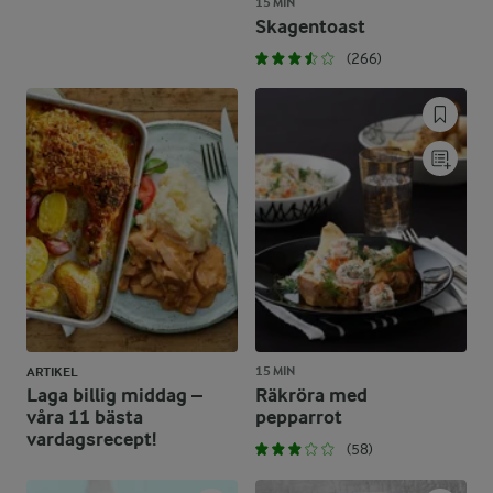
15 MIN
Skagentoast
(266)
15 MIN
ARTIKEL
Laga billig middag –
Räkröra med
våra 11 bästa
pepparrot
vardagsrecept!
(58)