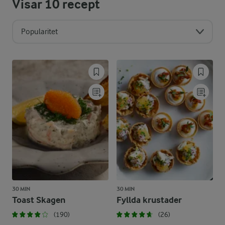
Visar
10
recept
Popularitet
30 MIN
30 MIN
Toast Skagen
Fyllda krustader
(190)
(26)