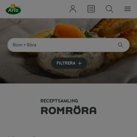
Sök på kategori eller ingrediens
Skriv in sökord för att få förslag
FILTRERA
RECEPTSAMLING
ROMRÖRA