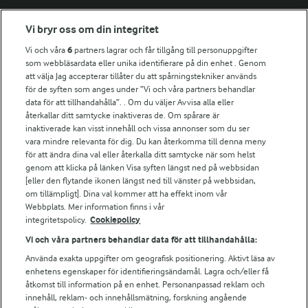
Fler Arlasajter
Vi bryr oss om din integritet
Vi och våra
6
partners lagrar och får tillgång till personuppgifter
För ägare
som webbläsardata eller unika identifierare på din enhet . Genom
att välja Jag accepterar tillåter du att spårningstekniker används
Arlas kundportal
för de syften som anges under ”Vi och våra partners behandlar
Arla.com
data för att tillhandahålla”. . Om du väljer Avvisa alla eller
Falbygdens Ost
återkallar ditt samtycke inaktiveras de. Om spårare är
Arla webbshop
inaktiverade kan visst innehåll och vissa annonser som du ser
vara mindre relevanta för dig. Du kan återkomma till denna meny
Bildbank
för att ändra dina val eller återkalla ditt samtycke när som helst
genom att klicka på länken Visa syften längst ned på webbsidan
[eller den flytande ikonen längst ned till vänster på webbsidan,
om tillämpligt]. Dina val kommer att ha effekt inom vår
Följ oss
Webbplats. Mer information finns i vår
integritetspolicy.
Cookiepolicy
Vi och våra partners behandlar data för att tillhandahålla:
Använda exakta uppgifter om geografisk positionering. Aktivt läsa av
enhetens egenskaper för identifieringsändamål. Lagra och/eller få
åtkomst till information på en enhet. Personanpassad reklam och
innehåll, reklam- och innehållsmätning, forskning angående