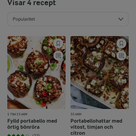
Visar
4
recept
Popularitet
1 TIM 15 MIN
35 MIN
Fylld portabello med
Portabellohattar med
örtig bönröra
vitost, timjan och
citron
(22)