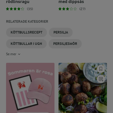
rödlinsragu
med dippsås
(35)
(27)
RELATERADE KATEGORIER
KÖTTBULLSRECEPT
PERSILJA
KÖTTBULLAR I UGN
PERSILJESMÖR
Se mer