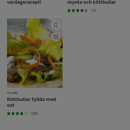
vardagsrecept!
mynta och köttbullar
(3)
40 MIN
Köttbullar fyllda med
ost
(26)