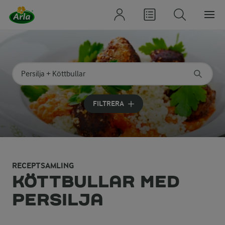
Sök på kategori eller ingrediens
Skriv in sökord för att få förslag
FILTRERA
RECEPTSAMLING
KÖTTBULLAR MED
PERSILJA