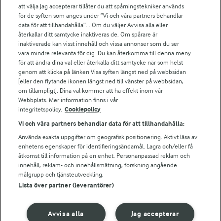
att välja Jag accepterar tillåter du att spårningstekniker används
Arlas kundportal
för de syften som anges under ”Vi och våra partners behandlar
Arla.com
data för att tillhandahålla”. . Om du väljer Avvisa alla eller
Falbygdens Ost
återkallar ditt samtycke inaktiveras de. Om spårare är
Arla webbshop
inaktiverade kan visst innehåll och vissa annonser som du ser
vara mindre relevanta för dig. Du kan återkomma till denna meny
Bildbank
för att ändra dina val eller återkalla ditt samtycke när som helst
genom att klicka på länken Visa syften längst ned på webbsidan
[eller den flytande ikonen längst ned till vänster på webbsidan,
om tillämpligt]. Dina val kommer att ha effekt inom vår
Följ oss
Webbplats. Mer information finns i vår
integritetspolicy.
Cookiepolicy
Vi och våra partners behandlar data för att tillhandahålla:
Använda exakta uppgifter om geografisk positionering. Aktivt läsa av
enhetens egenskaper för identifieringsändamål. Lagra och/eller få
åtkomst till information på en enhet. Personanpassad reklam och
innehåll, reklam- och innehållsmätning, forskning angående
målgrupp och tjänsteutveckling.
Lista över partner (leverantörer)
© 2026 Arla Foods
Ändra cookie-inställningar
Avvisa alla
Jag accepterar
Integritetspolicy