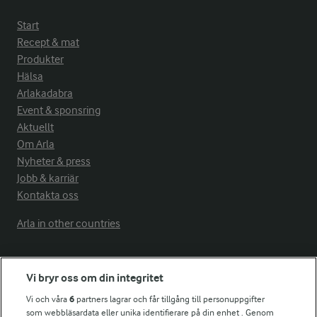
Start
Recept & mat
Produkter
Hälsa
Arlakadabra
Event & sponsring
Aktuellt
Om Arla
Nyheter & press
Jobb & karriär
Kontakta oss
Arla in other countries
Fler Arlasajter
Vi bryr oss om din integritet
Vi och våra
6
partners lagrar och får tillgång till personuppgifter
För ägare
som webbläsardata eller unika identifierare på din enhet . Genom