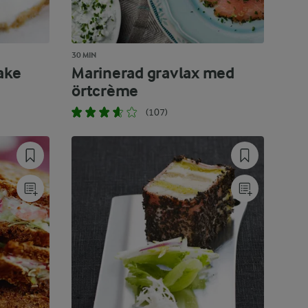
30 MIN
ake
Marinerad gravlax med
örtcrème
(107)