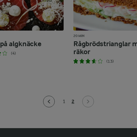
20 MIN
på algknäcke
Rågbrödstrianglar 
räkor
(4)
(13)
2
1