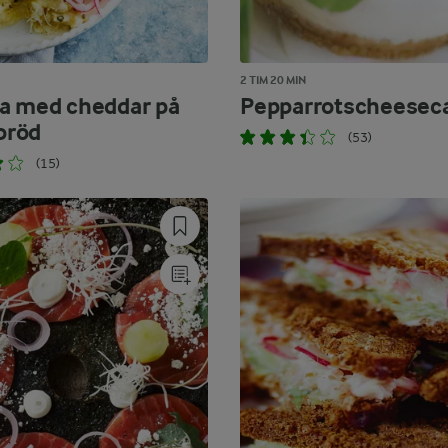
2 TIM 20 MIN
a med cheddar på
Pepparrotscheesec
 bröd
(53)
(15)