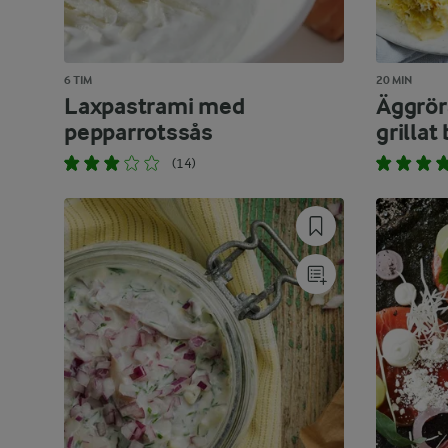
6 TIM
20 MIN
Laxpastrami med
Äggrör
pepparrotssås
grillat
(14)