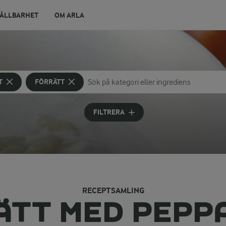
ÅLLBARHET
OM ARLA
T
FÖRRÄTT
Sök på kategori eller ingrediens
Skriv in sökord för att få förslag
FILTRERA
RECEPTSAMLING
ÄTT MED PEPP