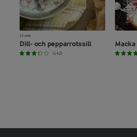
15 MIN
Dill- och pepparrotssill
Macka 
(142)