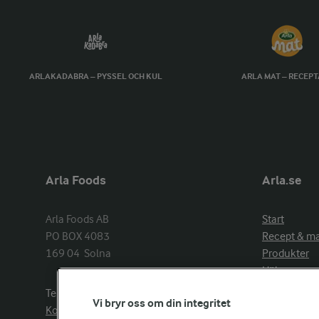
ARLAKADABRA – PYSSEL OCH KUL
ARLA MAT – RECEP
Arla Foods
Arla.se
Arla Foods AB

Start
PO BOX 4083

Recept & m
169 04  Solna
Produkter
Hälsa
Arlakadabra
Telefon:
08−789 50 00
Vi bryr oss om din integritet
Event & spo
Kontakta oss