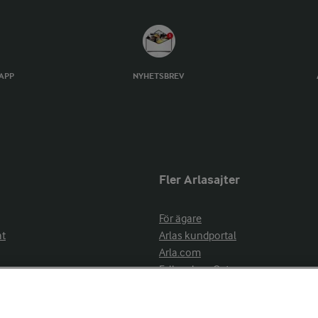
TAPP
NYHETSBREV
Fler Arlasajter
För ägare
at
Arlas kundportal
Arla.com
Falbygdens Ost
Arla webbshop
nsring
Bildbank