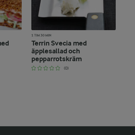
1 TIM 30 MIN
med
Terrin Svecia med
äpplesallad och
pepparrotskräm
(0)