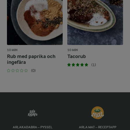
10 MIN
10 MIN
Rub med paprika och
Tacorub
ingefära
(1)
(0)
ARLAKADABRA – PYSSEL
ARLA MAT – RECEPTAPP