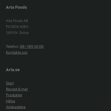
Arla Foods
Arla Foods AB

PO BOX 4083

169 04  Solna
Telefon:
08−789 50 00
Kontakta oss
Arla.se
Start
Recept & mat
Produkter
Hälsa
Arlakadabra