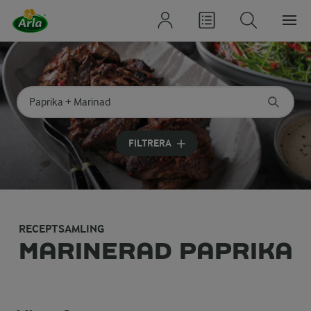
Sök på kategori eller ingrediens
Skriv in sökord för att få förslag
FILTRERA
RECEPTSAMLING
MARINERAD PAPRIKA