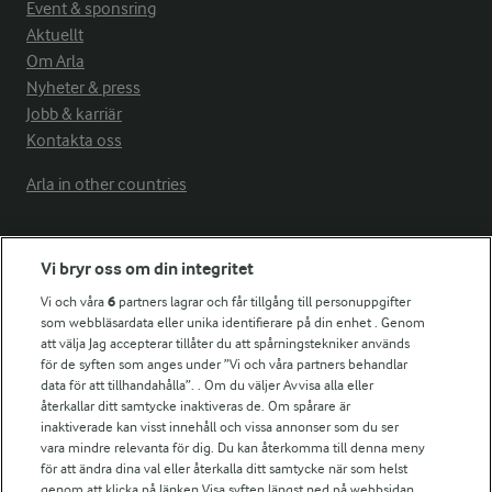
Event & sponsring
Aktuellt
Om Arla
Nyheter & press
Jobb & karriär
Kontakta oss
Arla in other countries
Fler Arlasajter
Vi bryr oss om din integritet
Vi och våra
6
partners lagrar och får tillgång till personuppgifter
För ägare
som webbläsardata eller unika identifierare på din enhet . Genom
att välja Jag accepterar tillåter du att spårningstekniker används
Arlas kundportal
för de syften som anges under ”Vi och våra partners behandlar
Arla.com
data för att tillhandahålla”. . Om du väljer Avvisa alla eller
Falbygdens Ost
återkallar ditt samtycke inaktiveras de. Om spårare är
Arla webbshop
inaktiverade kan visst innehåll och vissa annonser som du ser
vara mindre relevanta för dig. Du kan återkomma till denna meny
Bildbank
för att ändra dina val eller återkalla ditt samtycke när som helst
genom att klicka på länken Visa syften längst ned på webbsidan