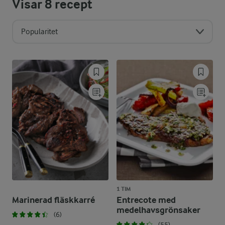
Visar
8
recept
Popularitet
1 TIM
Marinerad fläskkarré
Entrecote med
medelhavsgrönsaker
(6)
(55)