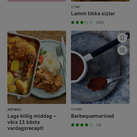
1 TIM
Lamm tikka sizlar
(45)
10 MIN
ARTIKEL
Laga billig middag –
Barbequemarinad
våra 11 bästa
(3)
vardagsrecept!