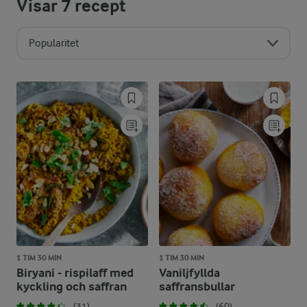
Visar
7
recept
Popularitet
1 TIM 30 MIN
1 TIM 30 MIN
Biryani - rispilaff med
Vaniljfyllda
kyckling och saffran
saffransbullar
(31)
(60)