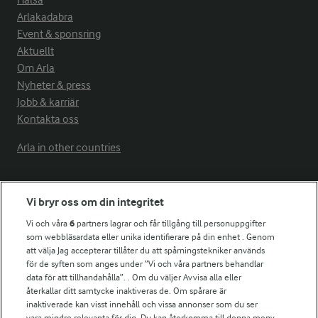
Hälsa
Arlakadabra
Event & sponsring
Aktuellt
Om Arla
Nyheter & press
Jobb & karriär
Kontakta oss
Arla in other countries
Fler Arlasajter
Vi bryr oss om din integritet
Vi och våra
6
partners lagrar och får tillgång till personuppgifter
För ägare
som webbläsardata eller unika identifierare på din enhet . Genom
att välja Jag accepterar tillåter du att spårningstekniker används
Arlas kundportal
för de syften som anges under ”Vi och våra partners behandlar
Arla.com
data för att tillhandahålla”. . Om du väljer Avvisa alla eller
Falbygdens Ost
återkallar ditt samtycke inaktiveras de. Om spårare är
Arla webbshop
inaktiverade kan visst innehåll och vissa annonser som du ser
vara mindre relevanta för dig. Du kan återkomma till denna meny