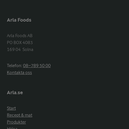
Arla Foods
Arla Foods AB

PO BOX 4083

169 04  Solna
Telefon:
08−789 50 00
Kontakta oss
Arla.se
Start
Recept & mat
Produkter