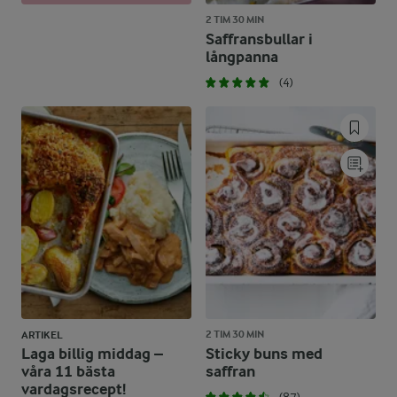
2 TIM 30 MIN
Saffransbullar i
långpanna
(4)
2 TIM 30 MIN
ARTIKEL
Laga billig middag –
Sticky buns med
våra 11 bästa
saffran
vardagsrecept!