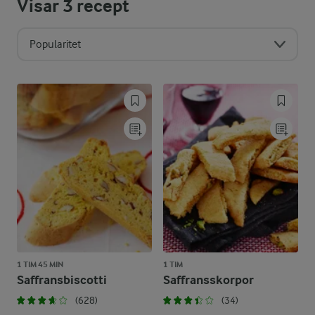
Visar
3
recept
Popularitet
1 TIM 45 MIN
1 TIM
Saffransbiscotti
Saffransskorpor
(628)
(34)