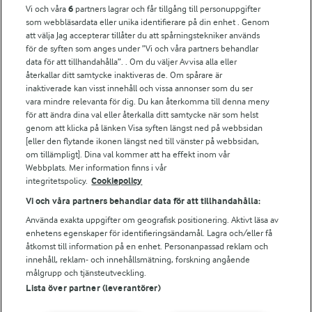
Vi och våra
6
partners lagrar och får tillgång till personuppgifter
För ägare
som webbläsardata eller unika identifierare på din enhet . Genom
att välja Jag accepterar tillåter du att spårningstekniker används
Arlas kundportal
för de syften som anges under ”Vi och våra partners behandlar
Arla.com
data för att tillhandahålla”. . Om du väljer Avvisa alla eller
Falbygdens Ost
återkallar ditt samtycke inaktiveras de. Om spårare är
Arla webbshop
inaktiverade kan visst innehåll och vissa annonser som du ser
vara mindre relevanta för dig. Du kan återkomma till denna meny
Bildbank
för att ändra dina val eller återkalla ditt samtycke när som helst
genom att klicka på länken Visa syften längst ned på webbsidan
[eller den flytande ikonen längst ned till vänster på webbsidan,
om tillämpligt]. Dina val kommer att ha effekt inom vår
Följ oss
Webbplats. Mer information finns i vår
integritetspolicy.
Cookiepolicy
Vi och våra partners behandlar data för att tillhandahålla:
Använda exakta uppgifter om geografisk positionering. Aktivt läsa av
enhetens egenskaper för identifieringsändamål. Lagra och/eller få
åtkomst till information på en enhet. Personanpassad reklam och
innehåll, reklam- och innehållsmätning, forskning angående
målgrupp och tjänsteutveckling.
Lista över partner (leverantörer)
© 2026 Arla Foods
Ändra cookie-inställningar