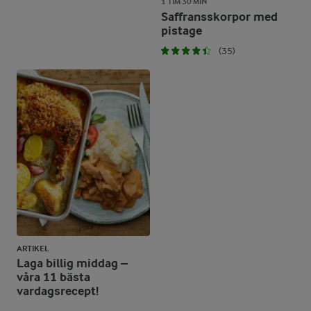
1 TIM 30 MIN
Saffransskorpor med
pistage
(35)
ARTIKEL
Laga billig middag –
våra 11 bästa
vardagsrecept!