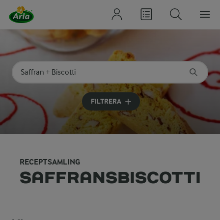
Sök på kategori eller ingrediens
Skriv in sökord för att få förslag
FILTRERA
RECEPTSAMLING
SAFFRANSBISCOTTI