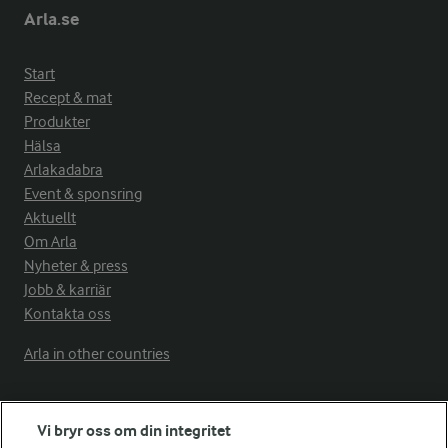
Arla.se
Start
Recept & mat
Produkter
Hälsa
Arlakadabra
Event & sponsring
Aktuellt
Om Arla
Nyheter & press
Jobb & karriär
Kontakta oss
Arla in other countries
Fler Arlasajter
Vi bryr oss om din integritet