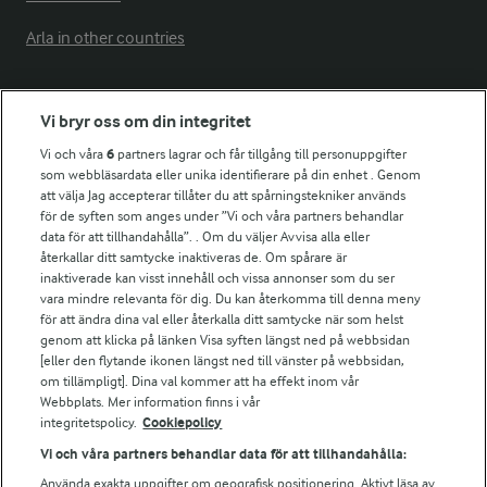
Arla in other countries
Fler Arlasajter
Vi bryr oss om din integritet
Vi och våra
6
partners lagrar och får tillgång till personuppgifter
För ägare
som webbläsardata eller unika identifierare på din enhet . Genom
att välja Jag accepterar tillåter du att spårningstekniker används
Arlas kundportal
för de syften som anges under ”Vi och våra partners behandlar
Arla.com
data för att tillhandahålla”. . Om du väljer Avvisa alla eller
Falbygdens Ost
återkallar ditt samtycke inaktiveras de. Om spårare är
Arla webbshop
inaktiverade kan visst innehåll och vissa annonser som du ser
vara mindre relevanta för dig. Du kan återkomma till denna meny
Bildbank
för att ändra dina val eller återkalla ditt samtycke när som helst
genom att klicka på länken Visa syften längst ned på webbsidan
[eller den flytande ikonen längst ned till vänster på webbsidan,
om tillämpligt]. Dina val kommer att ha effekt inom vår
Följ oss
Webbplats. Mer information finns i vår
integritetspolicy.
Cookiepolicy
Vi och våra partners behandlar data för att tillhandahålla:
Använda exakta uppgifter om geografisk positionering. Aktivt läsa av