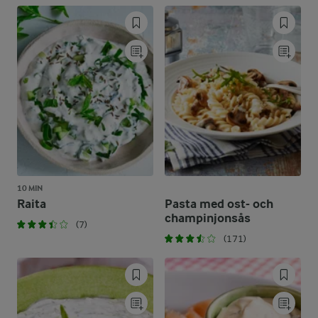
10 MIN
Raita
Pasta med ost- och
champinjonsås
(7)
(171)