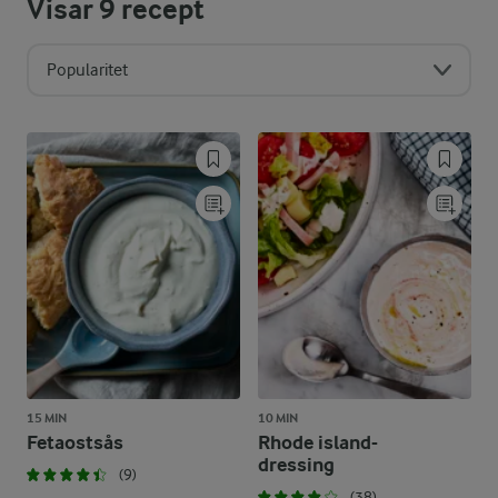
Visar
9
recept
Popularitet
15 MIN
10 MIN
Fetaostsås
Rhode island-
dressing
(9)
(38)