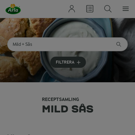
Sök på kategori eller ingrediens
Skriv in sökord för att få förslag
FILTRERA
RECEPTSAMLING
MILD SÅS