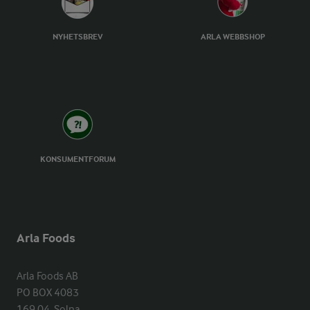
NYHETSBREV
ARLA WEBBSHOP
KONSUMENTFORUM
Arla Foods
Arla Foods AB

PO BOX 4083

169 04  Solna