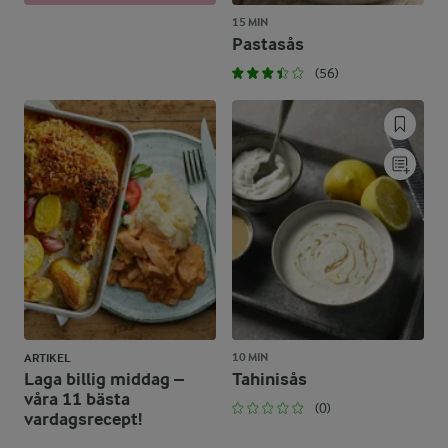
15 MIN
Pastasås
(56)
10 MIN
ARTIKEL
Laga billig middag –
Tahinisås
våra 11 bästa
(0)
vardagsrecept!