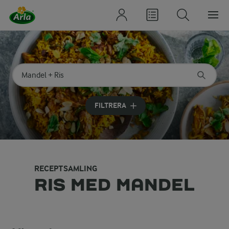
Sök på kategori eller ingrediens
Skriv in sökord för att få förslag
FILTRERA
RECEPTSAMLING
RIS MED MANDEL