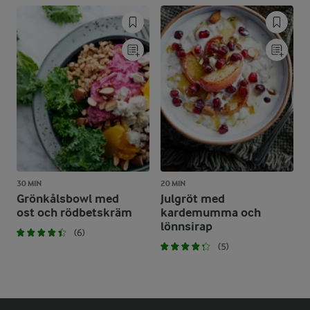
30 MIN
20 MIN
Grönkålsbowl med
Julgröt med
ost och rödbetskräm
kardemumma och
lönnsirap
(6)
(5)