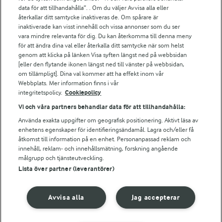
Arla.com
data för att tillhandahålla”. . Om du väljer Avvisa alla eller
Falbygdens Ost
återkallar ditt samtycke inaktiveras de. Om spårare är
Arla webbshop
inaktiverade kan visst innehåll och vissa annonser som du ser
vara mindre relevanta för dig. Du kan återkomma till denna meny
Bildbank
för att ändra dina val eller återkalla ditt samtycke när som helst
genom att klicka på länken Visa syften längst ned på webbsidan
[eller den flytande ikonen längst ned till vänster på webbsidan,
om tillämpligt]. Dina val kommer att ha effekt inom vår
Följ oss
Webbplats. Mer information finns i vår
integritetspolicy.
Cookiepolicy
Vi och våra partners behandlar data för att tillhandahålla:
Använda exakta uppgifter om geografisk positionering. Aktivt läsa av
enhetens egenskaper för identifieringsändamål. Lagra och/eller få
åtkomst till information på en enhet. Personanpassad reklam och
innehåll, reklam- och innehållsmätning, forskning angående
målgrupp och tjänsteutveckling.
Lista över partner (leverantörer)
© 2026 Arla Foods
Ändra cookie-inställningar
Avvisa alla
Jag accepterar
Integritetspolicy