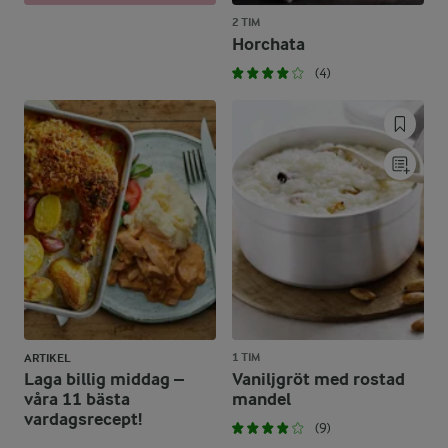
2 TIM
Horchata
(4)
1 TIM
ARTIKEL
Laga billig middag –
Vaniljgröt med rostad
våra 11 bästa
mandel
vardagsrecept!
(9)