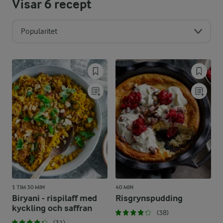
Visar
6
recept
Popularitet
1 TIM 30 MIN
40 MIN
Biryani - rispilaff med
Risgrynspudding
kyckling och saffran
(38)
(31)