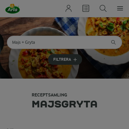
Sök på kategori eller ingrediens
Skriv in sökord för att få förslag
FILTRERA
RECEPTSAMLING
MAJSGRYTA