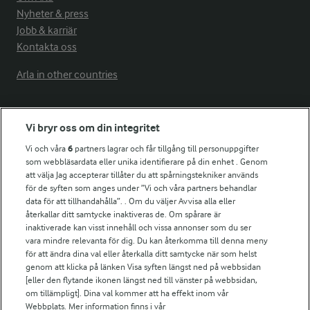
Nyheter & press
Jobb & karriär
Kontakta oss
Arla in other countries
Fler Arlasajter
Vi bryr oss om din integritet
Vi och våra
6
partners lagrar och får tillgång till personuppgifter
För ägare
som webbläsardata eller unika identifierare på din enhet . Genom
att välja Jag accepterar tillåter du att spårningstekniker används
Arlas kundportal
för de syften som anges under ”Vi och våra partners behandlar
Arla.com
data för att tillhandahålla”. . Om du väljer Avvisa alla eller
Falbygdens Ost
återkallar ditt samtycke inaktiveras de. Om spårare är
Arla webbshop
inaktiverade kan visst innehåll och vissa annonser som du ser
vara mindre relevanta för dig. Du kan återkomma till denna meny
Bildbank
för att ändra dina val eller återkalla ditt samtycke när som helst
genom att klicka på länken Visa syften längst ned på webbsidan
[eller den flytande ikonen längst ned till vänster på webbsidan,
om tillämpligt]. Dina val kommer att ha effekt inom vår
Följ oss
Webbplats. Mer information finns i vår