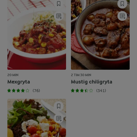
20 MIN
2 TIM 30 MIN
Mexgryta
Mustig chiligryta
(76)
(341)