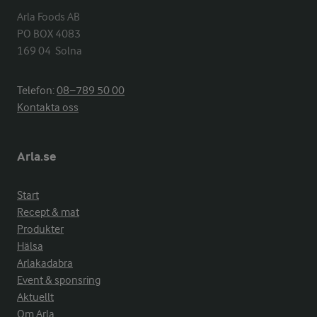
Arla Foods AB

PO BOX 4083

169 04  Solna
Telefon:
08−789 50 00
Kontakta oss
Arla.se
Start
Recept & mat
Produkter
Hälsa
Arlakadabra
Event & sponsring
Aktuellt
Om Arla