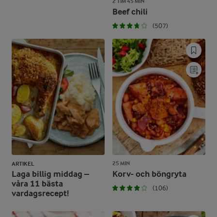
2 TIM 45 MIN
Beef chili
(507)
25 MIN
ARTIKEL
Laga billig middag –
Korv- och böngryta
våra 11 bästa
(106)
vardagsrecept!