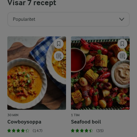
Visar
7
recept
Popularitet
30 MIN
1 TIM
Cowboysoppa
Seafood boil
(147)
(35)