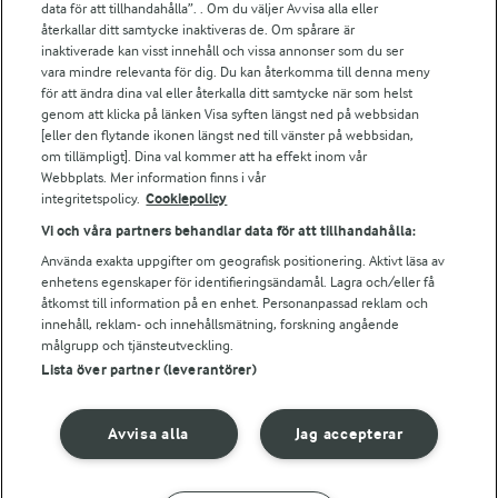
data för att tillhandahålla”. . Om du väljer Avvisa alla eller
Falbygdens Ost
återkallar ditt samtycke inaktiveras de. Om spårare är
Arla webbshop
inaktiverade kan visst innehåll och vissa annonser som du ser
vara mindre relevanta för dig. Du kan återkomma till denna meny
Bildbank
för att ändra dina val eller återkalla ditt samtycke när som helst
genom att klicka på länken Visa syften längst ned på webbsidan
[eller den flytande ikonen längst ned till vänster på webbsidan,
om tillämpligt]. Dina val kommer att ha effekt inom vår
Följ oss
Webbplats. Mer information finns i vår
integritetspolicy.
Cookiepolicy
Vi och våra partners behandlar data för att tillhandahålla:
Använda exakta uppgifter om geografisk positionering. Aktivt läsa av
enhetens egenskaper för identifieringsändamål. Lagra och/eller få
åtkomst till information på en enhet. Personanpassad reklam och
innehåll, reklam- och innehållsmätning, forskning angående
målgrupp och tjänsteutveckling.
Lista över partner (leverantörer)
© 2026 Arla Foods
Ändra cookie-inställningar
Avvisa alla
Jag accepterar
Integritetspolicy
Om cookies