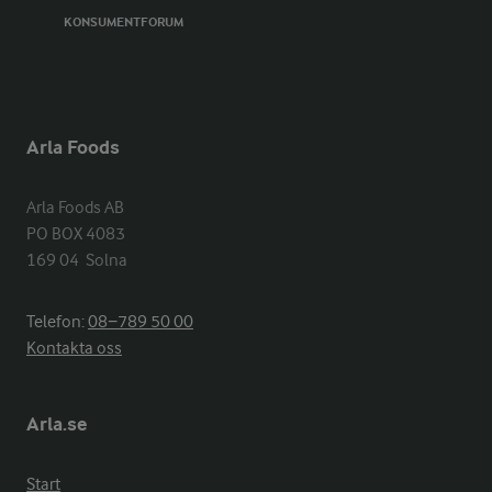
KONSUMENTFORUM
Arla Foods
Arla Foods AB

PO BOX 4083

169 04  Solna
Telefon:
08−789 50 00
Kontakta oss
Arla.se
Start