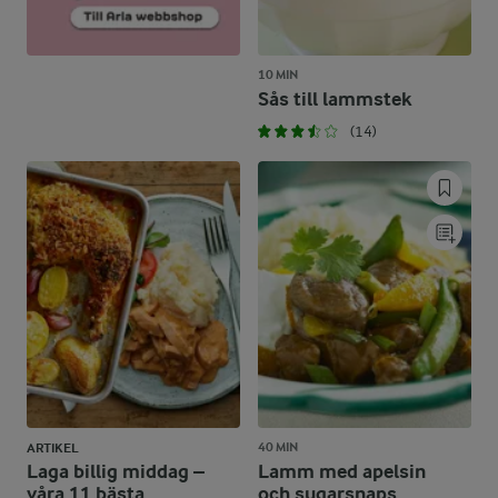
10 MIN
Sås till lammstek
(14)
40 MIN
ARTIKEL
Laga billig middag –
Lamm med apelsin
våra 11 bästa
och sugarsnaps