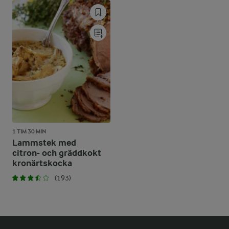
1 TIM 30 MIN
Lammstek med
citron- och gräddkokt
kronärtskocka
(193)