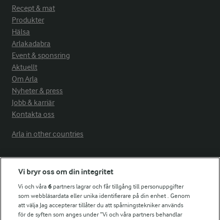
Recept & mat
Produkter
Hälsa
Arlakadabra
Event & sponsring
Aktuellt
Om Arla
Nyheter & press
Jobb & karriär
Kontakta oss
Arla in other countries
Fler Arlasajter
Vi bryr oss om din integritet
Vi och våra
6
partners lagrar och får tillgång till personuppgifter
För ägare
som webbläsardata eller unika identifierare på din enhet . Genom
att välja Jag accepterar tillåter du att spårningstekniker används
Arlas kundportal
för de syften som anges under ”Vi och våra partners behandlar
Arla.com