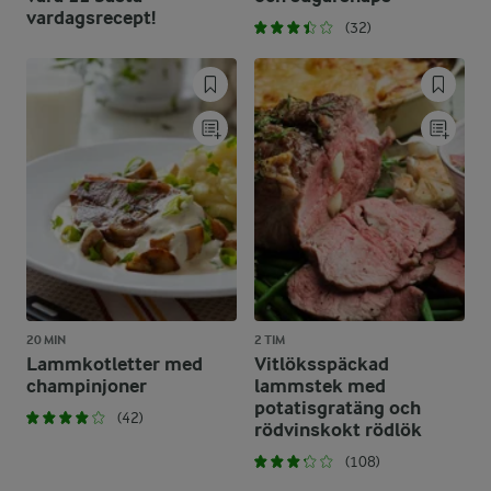
vardagsrecept!
(32)
20 MIN
2 TIM
Lammkotletter med
Vitlöksspäckad
champinjoner
lammstek med
potatisgratäng och
(42)
rödvinskokt rödlök
(108)