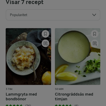
Visar
7
recept
Popularitet
3 TIM
50 MIN
Lammgryta med
Citrongräddsås med
bondbönor
timjan
(26)
(6)