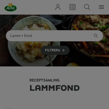
Sök på kategori eller ingrediens
Skriv in sökord för att få förslag
FILTRERA
RECEPTSAMLING
LAMMFOND