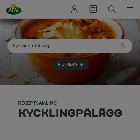
Sök på kategori eller ingrediens
Skriv in sökord för att få förslag
FILTRERA
RECEPTSAMLING
KYCKLINGPÅLÄGG