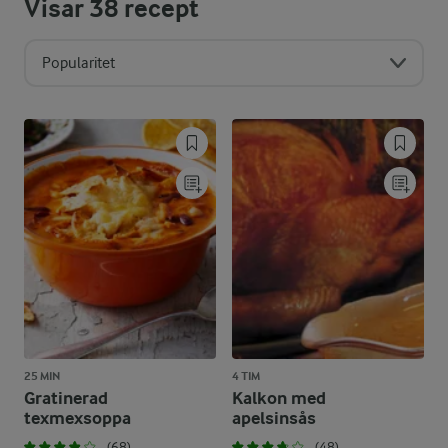
Visar
38
recept
Popularitet
25 MIN
4 TIM
Gratinerad
Kalkon med
texmexsoppa
apelsinsås
(68)
(48)