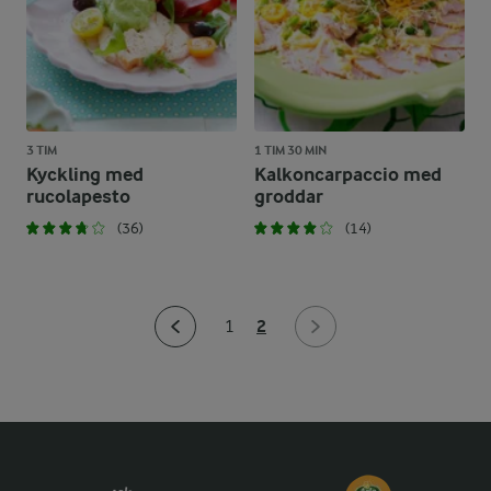
3 TIM
1 TIM 30 MIN
Kyckling med
Kalkoncarpaccio med
rucolapesto
groddar
(36)
(14)
2
1