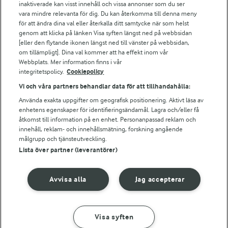
Arla webbshop
inaktiverade kan visst innehåll och vissa annonser som du ser
vara mindre relevanta för dig. Du kan återkomma till denna meny
Bildbank
för att ändra dina val eller återkalla ditt samtycke när som helst
genom att klicka på länken Visa syften längst ned på webbsidan
[eller den flytande ikonen längst ned till vänster på webbsidan,
om tillämpligt]. Dina val kommer att ha effekt inom vår
Följ oss
Webbplats. Mer information finns i vår
integritetspolicy.
Cookiepolicy
Vi och våra partners behandlar data för att tillhandahålla:
Använda exakta uppgifter om geografisk positionering. Aktivt läsa av
enhetens egenskaper för identifieringsändamål. Lagra och/eller få
åtkomst till information på en enhet. Personanpassad reklam och
innehåll, reklam- och innehållsmätning, forskning angående
målgrupp och tjänsteutveckling.
Lista över partner (leverantörer)
© 2026 Arla Foods
Ändra cookie-inställningar
Avvisa alla
Jag accepterar
Integritetspolicy
Om cookies
Visa syften