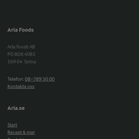
Arla Foods
Arla Foods AB

PO BOX 4083

169 04  Solna
Telefon:
08−789 50 00
Kontakta oss
Arla.se
Start
Recept & mat