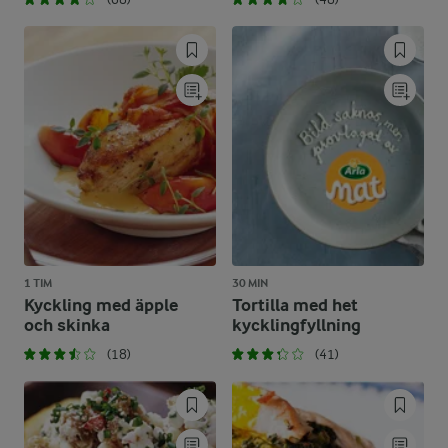
1 TIM
30 MIN
Kyckling med äpple
Tortilla med het
och skinka
kycklingfyllning
(18)
(41)