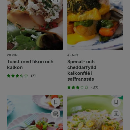
20 MIN
45 MIN
Toast med fikon och
Spenat- och
kalkon
cheddarfylld
kalkonfilé i
(3)
saffranssås
(87)