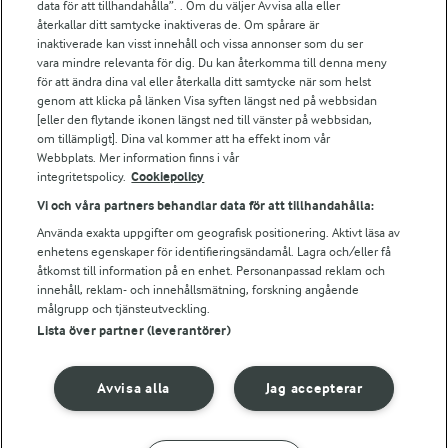
data för att tillhandahålla”. . Om du väljer Avvisa alla eller
Falbygdens Ost
återkallar ditt samtycke inaktiveras de. Om spårare är
Arla webbshop
inaktiverade kan visst innehåll och vissa annonser som du ser
vara mindre relevanta för dig. Du kan återkomma till denna meny
Bildbank
för att ändra dina val eller återkalla ditt samtycke när som helst
genom att klicka på länken Visa syften längst ned på webbsidan
[eller den flytande ikonen längst ned till vänster på webbsidan,
om tillämpligt]. Dina val kommer att ha effekt inom vår
Följ oss
Webbplats. Mer information finns i vår
integritetspolicy.
Cookiepolicy
Vi och våra partners behandlar data för att tillhandahålla:
Använda exakta uppgifter om geografisk positionering. Aktivt läsa av
enhetens egenskaper för identifieringsändamål. Lagra och/eller få
åtkomst till information på en enhet. Personanpassad reklam och
innehåll, reklam- och innehållsmätning, forskning angående
målgrupp och tjänsteutveckling.
Lista över partner (leverantörer)
© 2026 Arla Foods
Ändra cookie-inställningar
Avvisa alla
Jag accepterar
Integritetspolicy
Om cookies