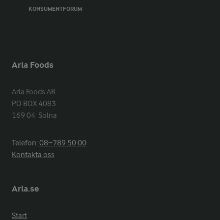
KONSUMENTFORUM
Arla Foods
Arla Foods AB

PO BOX 4083

169 04  Solna
Telefon:
08−789 50 00
Kontakta oss
Arla.se
Start