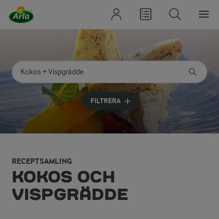
Sök på kategori eller ingrediens
Skriv in sökord för att få förslag
FILTRERA
RECEPTSAMLING
KOKOS OCH
VISPGRÄDDE