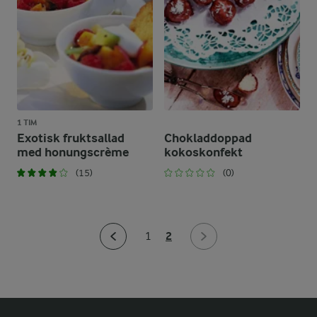
1 TIM
Exotisk fruktsallad
Chokladdoppad
med honungscrème
kokoskonfekt
(15)
(0)
2
1