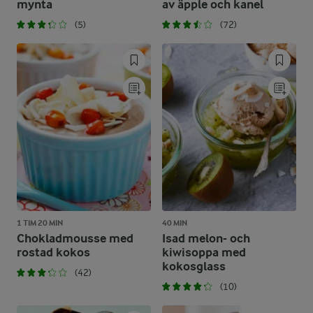
mynta
av äpple och kanel
(5)
(72)
1 TIM 20 MIN
40 MIN
Chokladmousse med
Isad melon- och
rostad kokos
kiwisoppa med
kokosglass
(42)
(10)