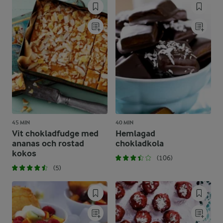
45 MIN
40 MIN
Vit chokladfudge med
Hemlagad
ananas och rostad
chokladkola
kokos
(106)
(5)