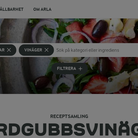
ÅLLBARHET
OM ARLA
AR
VINÄGER
Sök på kategori eller ingrediens
Skriv in sökord för att få förslag
FILTRERA
RECEPTSAMLING
RDGUBBSVINÄ