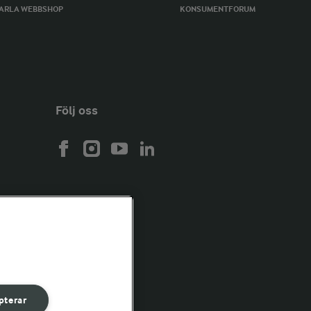
ARLA WEBBSHOP
KONSUMENTFORUM
Följ oss
pterar