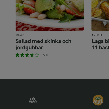
20 MIN
ARTIKEL
Sallad med skinka och
Laga bi
jordgubbar
11 bäs
(60)