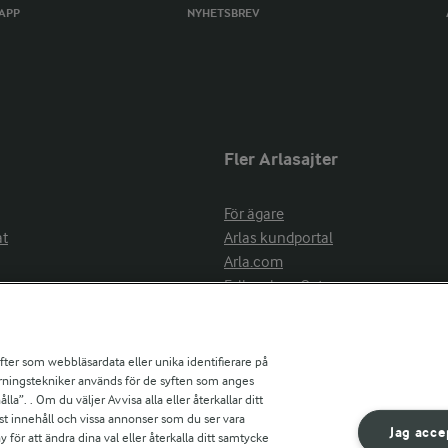
TAPP
NYHETSBREV
Fler Arlasajter
För ägare
at
Arlas kundportal
Arla.com
Falbygdens Ost
Arla webbshop
nsring
Bildbank
ifter som webbläsardata eller unika identifierare på
pårningstekniker används för de syften som anges
la”. . Om du väljer Avvisa alla eller återkallar ditt
ress
st innehåll och vissa annonser som du ser vara
är
Jag acce
ör att ändra dina val eller återkalla ditt samtycke