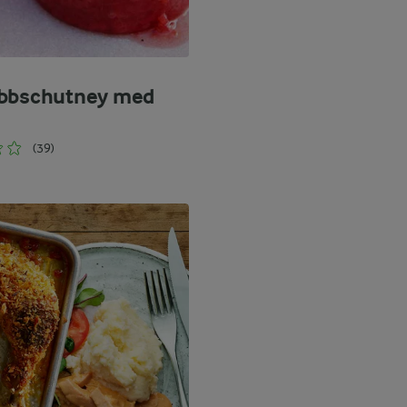
ubbschutney med
(39)