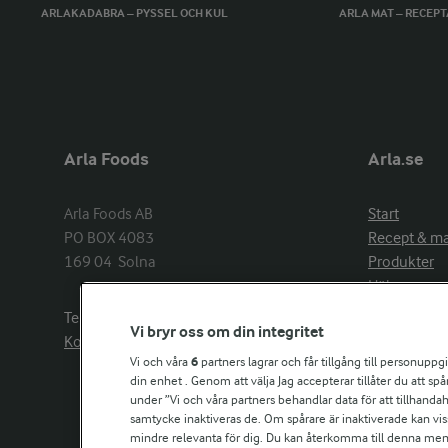
ARLAKADABRA – PYSSEL OCH KUL
ARLA MAT – RECEP
Arla Foods
Arla.se
Arla Foods AB

Start
PO BOX 4083

Recept & m
169 04  Solna
Produkter
Hälsa
Arlakadabra
Telefon:
08−789 50 00
Vi bryr oss om din integritet
Event & spo
Kontakta oss
Aktuellt
Vi och våra
6
partners lagrar och får tillgång till personuppg
din enhet . Genom att välja Jag accepterar tillåter du att s
Om Arla
under ”Vi och våra partners behandlar data för att tillhandahål
Nyheter & p
samtycke inaktiveras de. Om spårare är inaktiverade kan vis
Jobb & karri
mindre relevanta för dig. Du kan återkomma till denna meny f