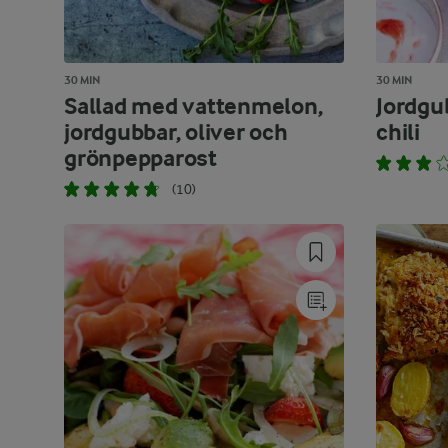
30 MIN
30 MIN
Sallad med vattenmelon,
Jordg
jordgubbar, oliver och
chili
grönpepparost
(10)