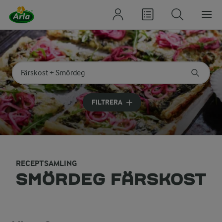
Sök på kategori eller ingrediens
Skriv in sökord för att få förslag
FILTRERA
RECEPTSAMLING
SMÖRDEG FÄRSKOST