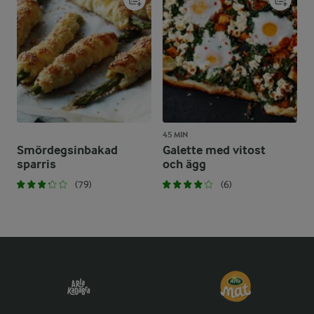
45 MIN
Smördegsinbakad
Galette med vitost
sparris
och ägg
(79)
(6)