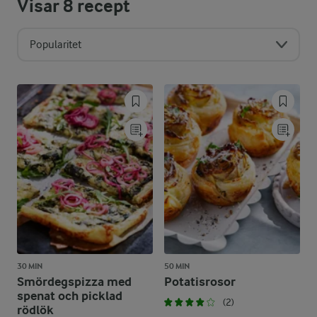
Visar
8
recept
Popularitet
30 MIN
50 MIN
Smördegspizza med
Potatisrosor
spenat och picklad
(2)
rödlök