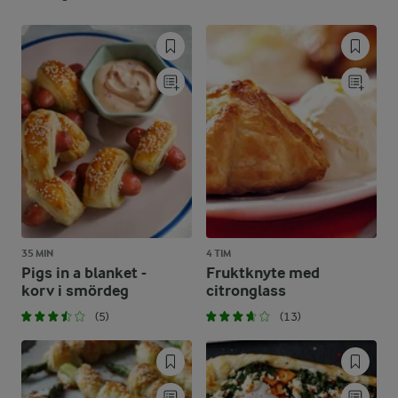
35 MIN
4 TIM
Pigs in a blanket -
Fruktknyte med
korv i smördeg
citronglass
(5)
(13)