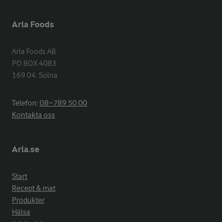
Arla Foods
Arla Foods AB

PO BOX 4083

169 04  Solna
Telefon:
08−789 50 00
Kontakta oss
Arla.se
Start
Recept & mat
Produkter
Hälsa