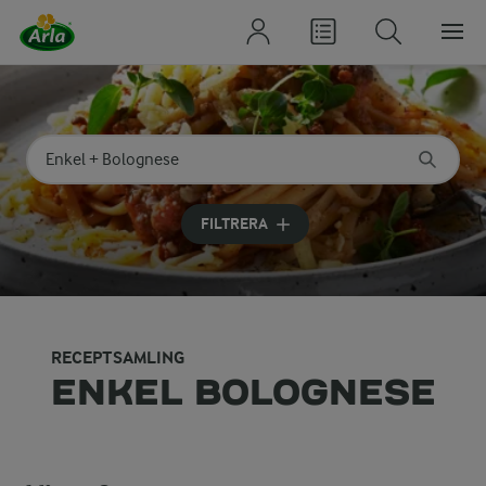
Sök på kategori eller ingrediens
Skriv in sökord för att få förslag
FILTRERA
RECEPTSAMLING
ENKEL BOLOGNESE