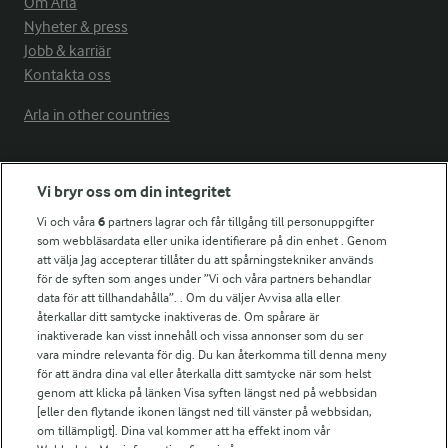
Om Arla
Nyheter & press
Jobb & karriär
Kontakta oss
Arla in other countries
Fler Arlasajter
Vi bryr oss om din integritet
Vi och våra
6
partners lagrar och får tillgång till personuppgifter
För ägare
som webbläsardata eller unika identifierare på din enhet . Genom
att välja Jag accepterar tillåter du att spårningstekniker används
Arlas kundportal
för de syften som anges under ”Vi och våra partners behandlar
Arla.com
data för att tillhandahålla”. . Om du väljer Avvisa alla eller
Falbygdens Ost
återkallar ditt samtycke inaktiveras de. Om spårare är
Arla webbshop
inaktiverade kan visst innehåll och vissa annonser som du ser
vara mindre relevanta för dig. Du kan återkomma till denna meny
Bildbank
för att ändra dina val eller återkalla ditt samtycke när som helst
genom att klicka på länken Visa syften längst ned på webbsidan
[eller den flytande ikonen längst ned till vänster på webbsidan,
om tillämpligt]. Dina val kommer att ha effekt inom vår
Följ oss