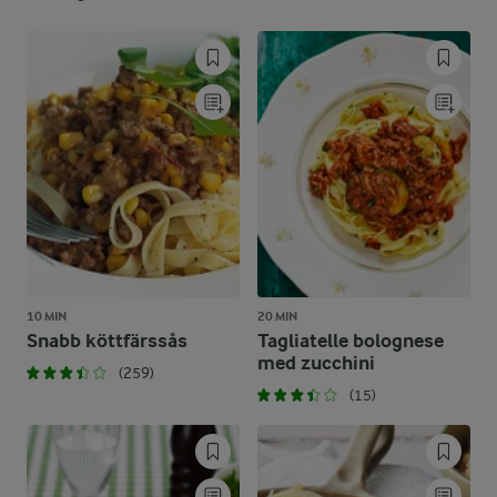
10 MIN
20 MIN
Snabb köttfärssås
Tagliatelle bolognese
med zucchini
(259)
(15)