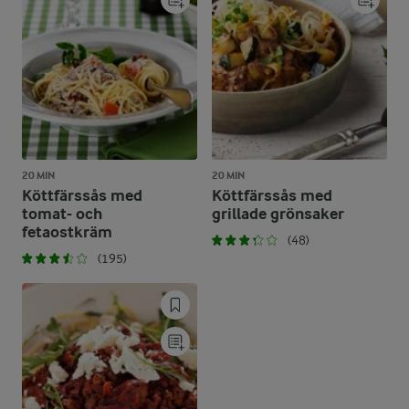
20 MIN
20 MIN
Köttfärssås med
Köttfärssås med
tomat- och
grillade grönsaker
fetaostkräm
(48)
(195)