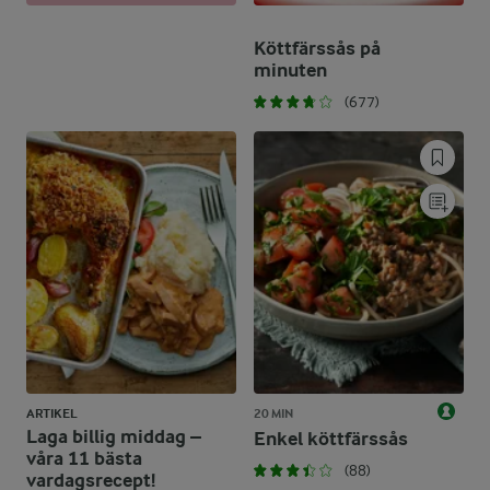
Köttfärssås på
minuten
(677)
ARTIKEL
20 MIN
Laga billig middag –
Enkel köttfärssås
våra 11 bästa
(88)
vardagsrecept!