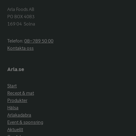
Arla Foods AB

PO BOX 4083

169 04  Solna
Telefon:
08−789 50 00
Kontakta oss
Arla.se
Start
Recept & mat
Produkter
Hälsa
Arlakadabra
Event & sponsring
Aktuellt