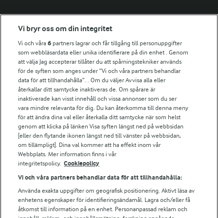
Fler Arlasajter
Vi bryr oss om din integritet
Vi och våra
6
partners lagrar och får tillgång till personuppgifter
För ägare
som webbläsardata eller unika identifierare på din enhet . Genom
att välja Jag accepterar tillåter du att spårningstekniker används
Arlas kundportal
för de syften som anges under ”Vi och våra partners behandlar
Arla.com
data för att tillhandahålla”. . Om du väljer Avvisa alla eller
Falbygdens Ost
återkallar ditt samtycke inaktiveras de. Om spårare är
Arla webbshop
inaktiverade kan visst innehåll och vissa annonser som du ser
vara mindre relevanta för dig. Du kan återkomma till denna meny
Bildbank
för att ändra dina val eller återkalla ditt samtycke när som helst
genom att klicka på länken Visa syften längst ned på webbsidan
[eller den flytande ikonen längst ned till vänster på webbsidan,
om tillämpligt]. Dina val kommer att ha effekt inom vår
Följ oss
Webbplats. Mer information finns i vår
integritetspolicy.
Cookiepolicy
Vi och våra partners behandlar data för att tillhandahålla:
Använda exakta uppgifter om geografisk positionering. Aktivt läsa av
enhetens egenskaper för identifieringsändamål. Lagra och/eller få
åtkomst till information på en enhet. Personanpassad reklam och