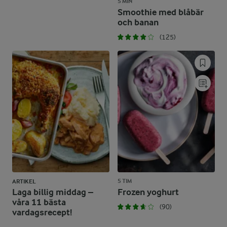
5 MIN
Smoothie med blåbär
och banan
(125)
5 TIM
ARTIKEL
Laga billig middag –
Frozen yoghurt
våra 11 bästa
(90)
vardagsrecept!