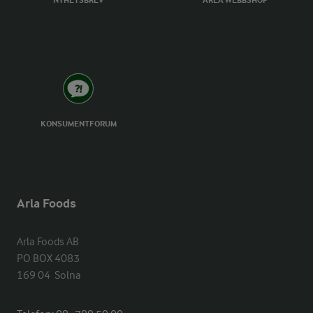
NYHETSBREV
ARLA WEBBSHOP
KONSUMENTFORUM
Arla Foods
Arla Foods AB

PO BOX 4083

169 04  Solna