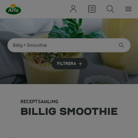
Sök på kategori eller ingrediens
Skriv in sökord för att få förslag
FILTRERA
RECEPTSAMLING
BILLIG SMOOTHIE