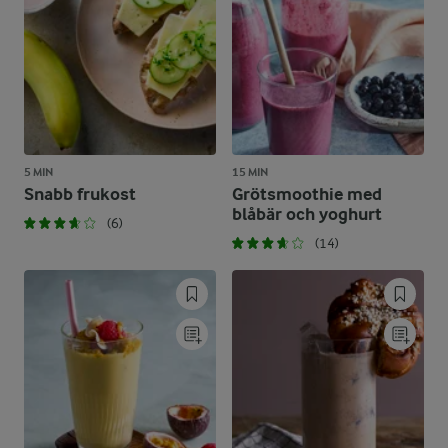
5 MIN
15 MIN
Snabb frukost
Grötsmoothie med
blåbär och yoghurt
(6)
(14)