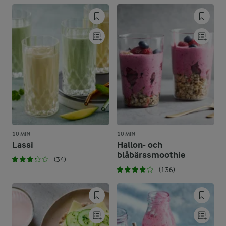
10 MIN
10 MIN
Lassi
Hallon- och
blåbärssmoothie
(34)
(136)