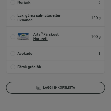
Noriark
5
Lax, gärna salmalax eller
120 g
liknande
Arla® Färskost
100 g
Naturell
Avokado
1
Färsk gräslök
LÄGG I INKÖPSLISTA