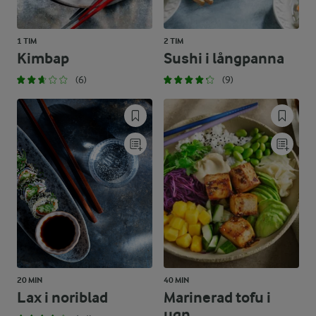
1 TIM
2 TIM
Kimbap
Sushi i långpanna
(6)
(9)
20 MIN
40 MIN
Lax i noriblad
Marinerad tofu i
ugn