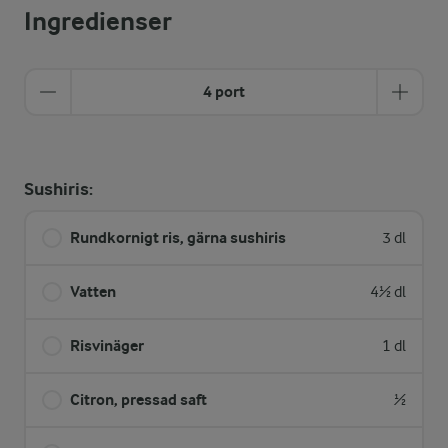
Ingredienser
4 port
Sushiris:
Rundkornigt ris, gärna sushiris
3 dl
Vatten
4½ dl
Risvinäger
1 dl
Citron, pressad saft
½