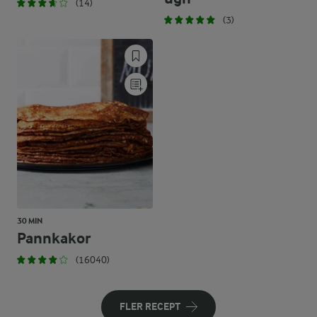
(14)
(3)
30 MIN
Pannkakor
(16040)
FLER RECEPT