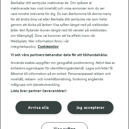
Falbygdens Ost
återkallar ditt samtycke inaktiveras de. Om spårare är
Arla webbshop
inaktiverade kan visst innehåll och vissa annonser som du ser
vara mindre relevanta för dig. Du kan återkomma till denna meny
Bildbank
för att ändra dina val eller återkalla ditt samtycke när som helst
genom att klicka på länken Visa syften längst ned på webbsidan
[eller den flytande ikonen längst ned till vänster på webbsidan,
om tillämpligt]. Dina val kommer att ha effekt inom vår
Följ oss
Webbplats. Mer information finns i vår
integritetspolicy.
Cookiepolicy
Vi och våra partners behandlar data för att tillhandahålla:
Använda exakta uppgifter om geografisk positionering. Aktivt läsa av
enhetens egenskaper för identifieringsändamål. Lagra och/eller få
åtkomst till information på en enhet. Personanpassad reklam och
innehåll, reklam- och innehållsmätning, forskning angående
målgrupp och tjänsteutveckling.
Lista över partner (leverantörer)
© 2026 Arla Foods
Ändra cookie-inställningar
Avvisa alla
Jag accepterar
Integritetspolicy
Om cookies
Visa syften