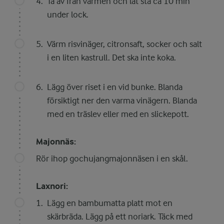
Ta av från värmen och låt stå ca 10 min
under lock.
Värm risvinäger, citronsaft, socker och salt
i en liten kastrull. Det ska inte koka.
Lägg över riset i en vid bunke. Blanda
försiktigt ner den varma vinägern. Blanda
med en träslev eller med en slickepott.
Majonnäs:
Rör ihop gochujangmajonnäsen i en skål.
Laxnori:
Lägg en bambumatta platt mot en
skärbräda. Lägg på ett noriark. Täck med