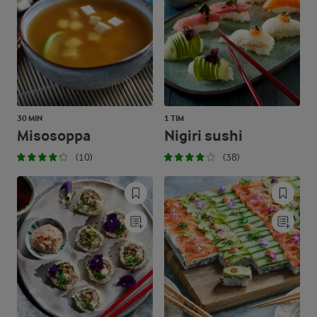
30 MIN
1 TIM
Misosoppa
Nigiri sushi
(10)
(38)