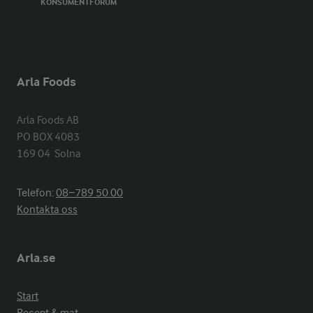
KONSUMENTFORUM
Arla Foods
Arla Foods AB

PO BOX 4083

169 04  Solna
Telefon:
08−789 50 00
Kontakta oss
Arla.se
Start