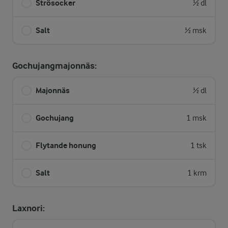
Strösocker
½ dl
Salt
½ msk
Gochujangmajonnäs:
Majonnäs
½ dl
Gochujang
1 msk
Flytande honung
1 tsk
Salt
1 krm
Laxnori: