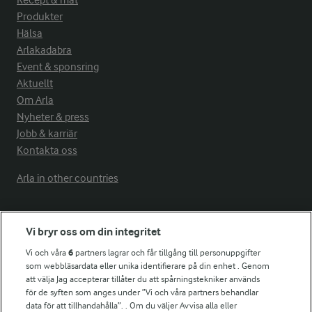
Recept & mat
Produkter
Hälsa
Arlakadabra
Event & sponsring
Aktuellt
Om Arla
Nyheter & press
Jobb & karriär
Kontakta oss
Arla in other countries
Fler Arlasajter
Vi bryr oss om din integritet
Vi och våra
6
partners lagrar och får tillgång till personuppgifter
För ägare
som webbläsardata eller unika identifierare på din enhet . Genom
att välja Jag accepterar tillåter du att spårningstekniker används
Arlas kundportal
för de syften som anges under ”Vi och våra partners behandlar
Arla.com
data för att tillhandahålla”. . Om du väljer Avvisa alla eller