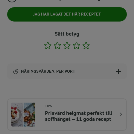
JAG HAR LAGAT DET HÄR RECEPTET
Sätt betyg
1
2
3
4
5
NÄRINGSVÄRDEN, PER PORT
Energi:
573 kcal
TIPS
Prisvärd helgmat perfekt till
ENERGIDISTRIBUTION %
NÄRINGSVÄRDEN PER PORT
soffhänget – 11 goda recept
-
3,1 g
Fiber: