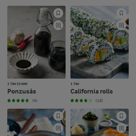
1 TIM 10 MIN
1 TIM
Ponzusås
California rolls
(4)
(16)