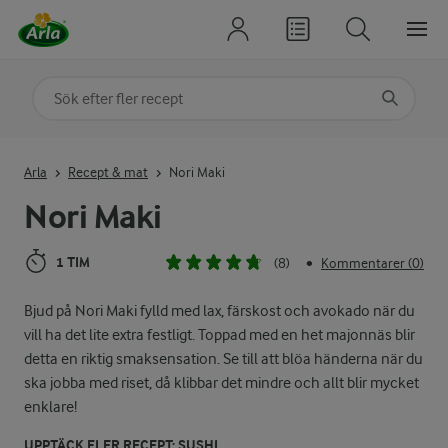
Sök på kategori eller ingrediens
Skriv in sökord för att få förslag
Arla
Recept & mat
Nori Maki
Nori Maki
1 TIM
(8)
Kommentarer (0)
•
Bjud på Nori Maki fylld med lax, färskost och avokado när du
vill ha det lite extra festligt. Toppad med en het majonnäs blir
detta en riktig smaksensation. Se till att blöa händerna när du
ska jobba med riset, då klibbar det mindre och allt blir mycket
enklare!
UPPTÄCK FLER RECEPT: SUSHI