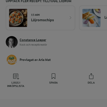
UPPTÄCK FLER RECEPT: TILLTUGG, LÖJROM
15 MIN
L
Löjromschips
Constance Loeper
Kock och receptkreatör
Provlagat av Arla Mat
LÄGG I
SPARA
DELA
INKÖPSLISTA