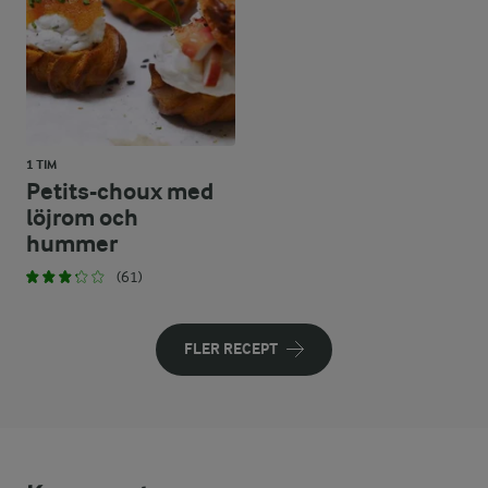
1 TIM
Petits-choux med
löjrom och
hummer
(61)
FLER RECEPT