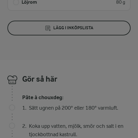
Löjrom
80 g
LÄGG I INKÖPSLISTA
Gör så här
Pâte à chouxdeg:
Sätt ugnen på 200° eller 180° varmluft.
Koka upp vatten, mjölk, smör och salt i en
tjockbottnad kastrull.