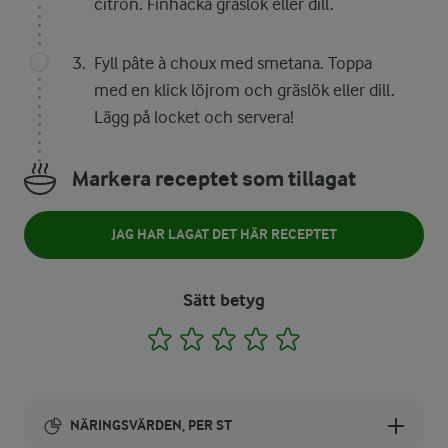
citron. Finhacka gräslök eller dill.
Fyll pâte à choux med smetana. Toppa
med en klick löjrom och gräslök eller dill.
Lägg på locket och servera!
Markera receptet som tillagat
JAG HAR LAGAT DET HÄR RECEPTET
Sätt betyg
1
2
3
4
5
NÄRINGSVÄRDEN, PER ST