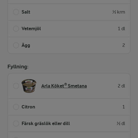
Salt
½ krm
Vetemjöl
1 dl
Ägg
2
Fyllning:
Arla Köket® Smetana
2 dl
Citron
1
Färsk gräslök eller dill
½ dl