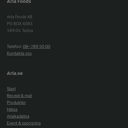
Arla Foods
Arla Foods AB

PO BOX 4083

169 04  Solna
Telefon:
08−789 50 00
Kontakta oss
Arla.se
Start
Recept & mat
Produkter
Hälsa
Arlakadabra
Event & sponsring