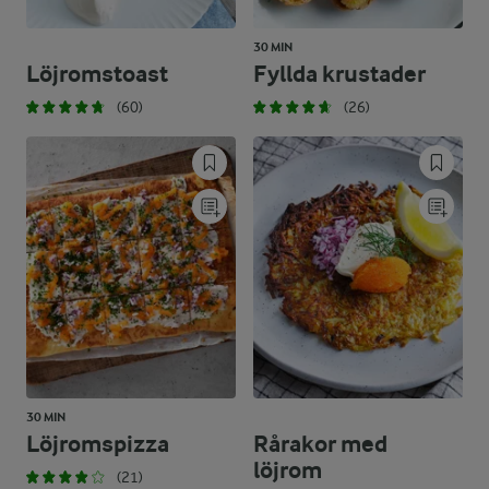
30 MIN
Löjromstoast
Fyllda krustader
(60)
(26)
30 MIN
Löjromspizza
Rårakor med
löjrom
(21)