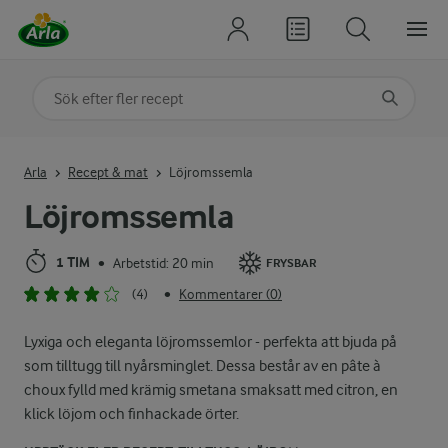
Sök på kategori eller ingrediens
Skriv in sökord för att få förslag
Arla
Recept & mat
Löjromssemla
Löjromssemla
1 TIM
Arbetstid: 20 min
•
FRYSBAR
(4)
Kommentarer (0)
•
Lyxiga och eleganta löjromssemlor - perfekta att bjuda på
som tilltugg till nyårsminglet. Dessa består av en pâte à
choux fylld med krämig smetana smaksatt med citron, en
klick löjom och finhackade örter.