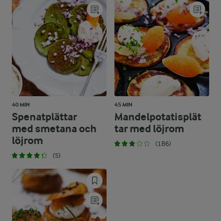
40 MIN
45 MIN
Spenatplättar
Mandelpotatisplät
med smetana och
tar med löjrom
löjrom
(186)
(5)