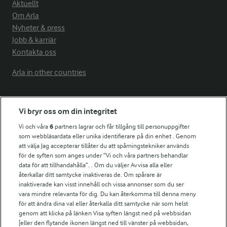
Aktuellt
Om Arla
Nyheter & press
Jobb & karriär
Kontakta oss
Arla in other countries
Fler Arlasajter
Vi bryr oss om din integritet
Vi och våra
6
partners lagrar och får tillgång till personuppgifter
För ägare
som webbläsardata eller unika identifierare på din enhet . Genom
att välja Jag accepterar tillåter du att spårningstekniker används
Arlas kundportal
för de syften som anges under ”Vi och våra partners behandlar
Arla.com
data för att tillhandahålla”. . Om du väljer Avvisa alla eller
Falbygdens Ost
återkallar ditt samtycke inaktiveras de. Om spårare är
Arla webbshop
inaktiverade kan visst innehåll och vissa annonser som du ser
vara mindre relevanta för dig. Du kan återkomma till denna meny
Bildbank
för att ändra dina val eller återkalla ditt samtycke när som helst
genom att klicka på länken Visa syften längst ned på webbsidan
[eller den flytande ikonen längst ned till vänster på webbsidan,