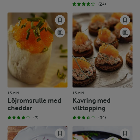
(24)
15 MIN
15 MIN
Löjromsrulle med
Kavring med
cheddar
vilttopping
(7)
(34)