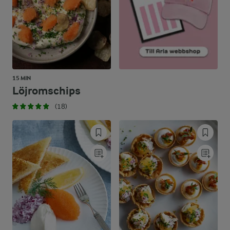
15 MIN
Löjromschips
(18)