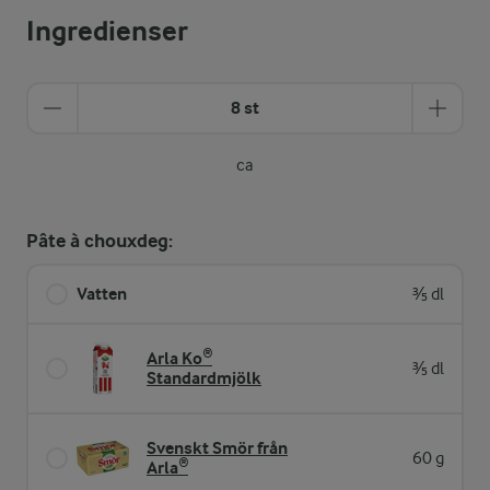
Ingredienser
8 st
ca
Pâte à chouxdeg:
Vatten
⅗ dl
Arla Ko®
⅗ dl
Standardmjölk
Svenskt Smör från
60 g
Arla®