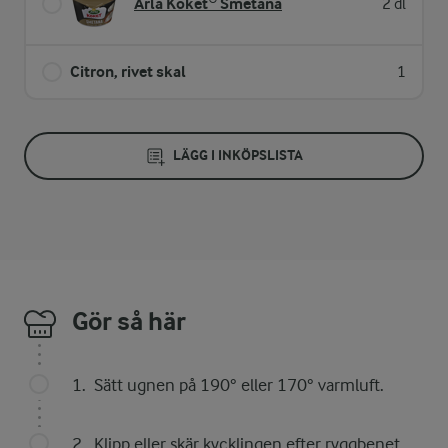
Arla Köket® Smetana
2 dl
Citron, rivet skal
1
LÄGG I INKÖPSLISTA
Gör så här
Sätt ugnen på 190° eller 170° varmluft.
Klipp eller skär kycklingen efter ryggbenet.