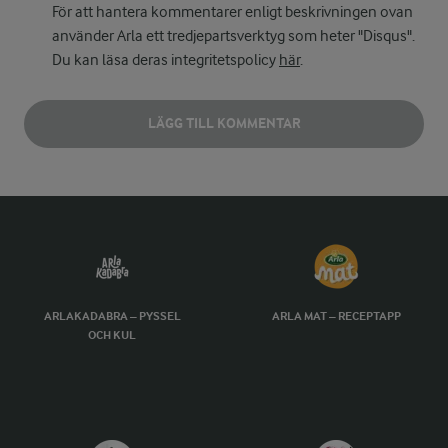
För att hantera kommentarer enligt beskrivningen ovan
använder Arla ett tredjepartsverktyg som heter "Disqus".
Du kan läsa deras integritetspolicy
här
.
LÄGG TILL KOMMENTAR
ARLAKADABRA – PYSSEL
ARLA MAT – RECEPTAPP
OCH KUL