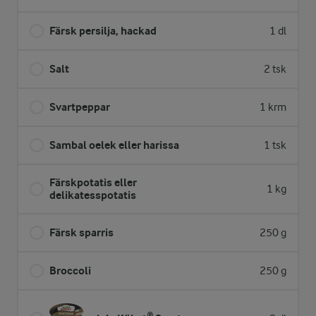
Färsk persilja, hackad
1 dl
Salt
2 tsk
Svartpeppar
1 krm
Sambal oelek eller harissa
1 tsk
Färskpotatis eller
1 kg
delikatesspotatis
Färsk sparris
250 g
Broccoli
250 g