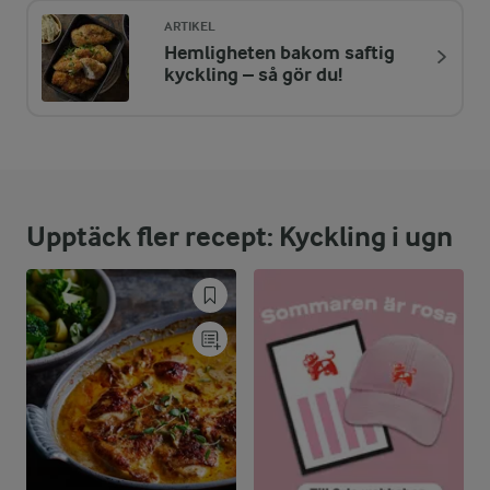
ARTIKEL
Hemligheten bakom saftig
ENERGIDISTRIBUTION %
NÄRINGSVÄRDEN PER PORT
kyckling – så gör du!
-
10,5 g
Fiber:
26,5 %
85,8 g
Protein:
Upptäck fler recept: Kyckling i ugn
60,2 %
89,4 g
Fett:
13,3 %
42,9 g
Kolhydrater: