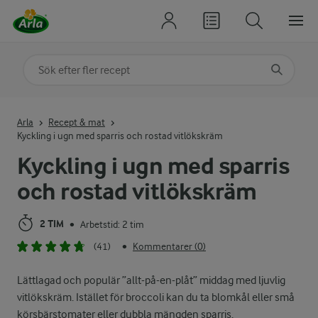
Sök på kategori eller ingrediens
Skriv in sökord för att få förslag
Arla
Recept & mat
Kyckling i ugn med sparris och rostad vitlökskräm
Kyckling i ugn med sparris
och rostad vitlökskräm
2 TIM
Arbetstid: 2 tim
•
(41)
Kommentarer (0)
•
Lättlagad och populär ”allt-på-en-plåt” middag med ljuvlig
vitlökskräm. Istället för broccoli kan du ta blomkål eller små
körsbärstomater eller dubbla mängden sparris.