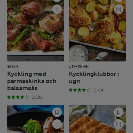
40 MIN
1 TIM 30 MIN
Kyckling med
Kycklingklubbor i
parmaskinka och
ugn
balsamsås
(176)
(3285)