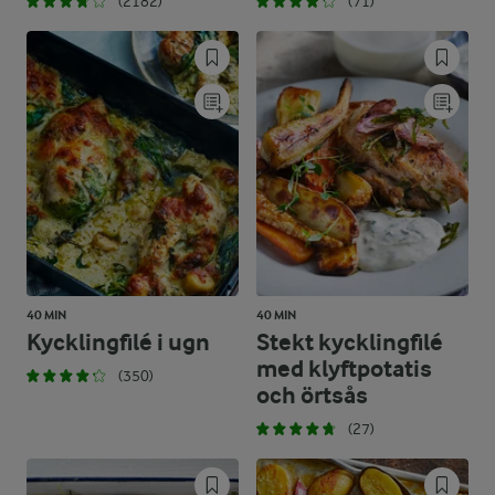
(2182)
(71)
40 MIN
40 MIN
Kycklingfilé i ugn
Stekt kycklingfilé
med klyftpotatis
(350)
och örtsås
(27)