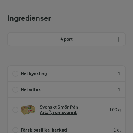
Ingredienser
4 port
Hel kyckling
1
Hel vitlök
1
Svenskt Smör från
100 g
Arla®, rumsvarmt
Färsk basilika, hackad
1 dl