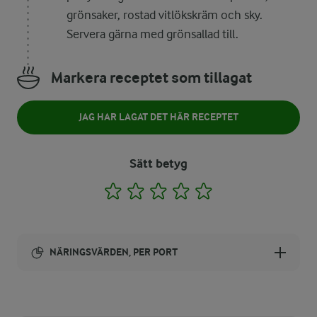
grönsaker, rostad vitlökskräm och sky.
Servera gärna med grönsallad till.
Markera receptet som tillagat
JAG HAR LAGAT DET HÄR RECEPTET
Sätt betyg
1
2
3
4
5
NÄRINGSVÄRDEN, PER PORT
Energi:
1314 kcal