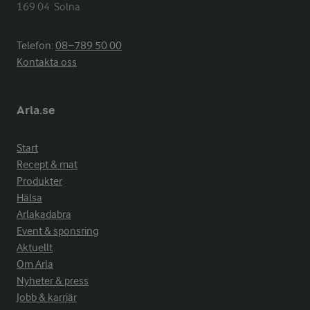
169 04  Solna
Telefon:
08−789 50 00
Kontakta oss
Arla.se
Start
Recept & mat
Produkter
Hälsa
Arlakadabra
Event & sponsring
Aktuellt
Om Arla
Nyheter & press
Jobb & karriär