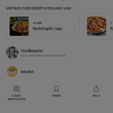
UPPTÄCK FLER RECEPT: KYCKLING I UGN
45 MIN
1 
Kycklinglår i ugn
K
Ylva Bergqvist
Kock, matkreatör, kokboksförfattare
Arla Mat
LÄGG I
SPARA
DELA
INKÖPSLISTA