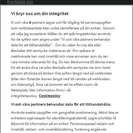
Kontakta oss
Vi bryr oss om din integritet
Arla in other countries
Vi och våra
6
partners lagrar och får tillgång till personuppgifter
som webbläsardata eller unika identifierare på din enhet . Genom
Fler Arlasajter
att välja Jag accepterar tillåter du att spårningstekniker används
för de syften som anges under ”Vi och våra partners behandlar
data för att tillhandahålla”. . Om du väljer Avvisa alla eller
För ägare
återkallar ditt samtycke inaktiveras de. Om spårare är
inaktiverade kan visst innehåll och vissa annonser som du ser
Arlas kundportal
vara mindre relevanta för dig. Du kan återkomma till denna meny
Arla.com
för att ändra dina val eller återkalla ditt samtycke när som helst
Falbygdens Ost
genom att klicka på länken Visa syften längst ned på webbsidan
Arla webbshop
[eller den flytande ikonen längst ned till vänster på webbsidan,
om tillämpligt]. Dina val kommer att ha effekt inom vår
Bildbank
Webbplats. Mer information finns i vår
integritetspolicy.
Cookiepolicy
Vi och våra partners behandlar data för att tillhandahålla:
Följ oss
Använda exakta uppgifter om geografisk positionering. Aktivt läsa av
enhetens egenskaper för identifieringsändamål. Lagra och/eller få
åtkomst till information på en enhet. Personanpassad reklam och
innehåll, reklam- och innehållsmätning, forskning angående