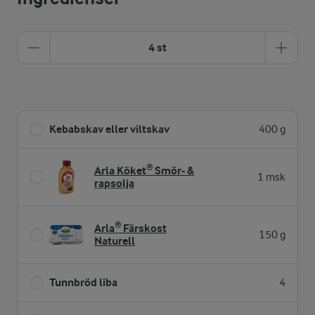
4 st
Kebabskav eller viltskav
400 g
Arla Köket® Smör- &
1 msk
rapsolja
Arla® Färskost
150 g
Naturell
Tunnbröd liba
4