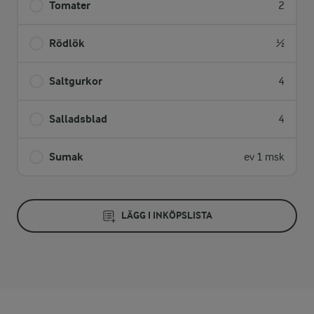
Tomater
2
Rödlök
½
Saltgurkor
4
Salladsblad
4
Sumak
ev 1 msk
LÄGG I INKÖPSLISTA