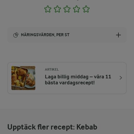
1
2
3
4
5
NÄRINGSVÄRDEN, PER ST
Energi:
591 kcal
ARTIKEL
Laga billig middag – våra 11
ENERGIDISTRIBUTION %
NÄRINGSVÄRDEN PER ST
bästa vardagsrecept!
-
4,5 g
Fiber:
15,8 %
23 g
Protein:
Upptäck fler recept: Kebab
50,2 %
33,5 g
Fett: