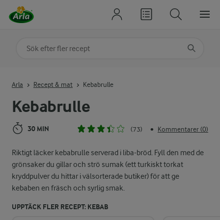
Sök på kategori eller ingrediens
Skriv in sökord för att få förslag
Arla
Recept & mat
Kebabrulle
Kebabrulle
30 MIN
(73)
Kommentarer (0)
•
Riktigt läcker kebabrulle serverad i liba-bröd. Fyll den med de
grönsaker du gillar och strö sumak (ett turkiskt torkat
kryddpulver du hittar i välsorterade butiker) för att ge
kebaben en fräsch och syrlig smak.
UPPTÄCK FLER RECEPT: KEBAB