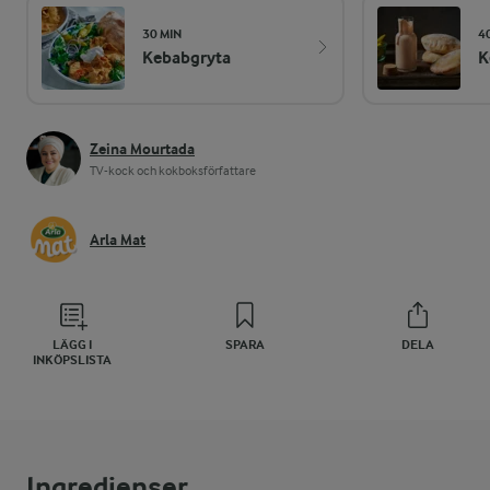
30 MIN
4
Kebabgryta
K
Zeina Mourtada
TV-kock och kokboksförfattare
Arla Mat
LÄGG I
SPARA
DELA
INKÖPSLISTA
Ingredienser