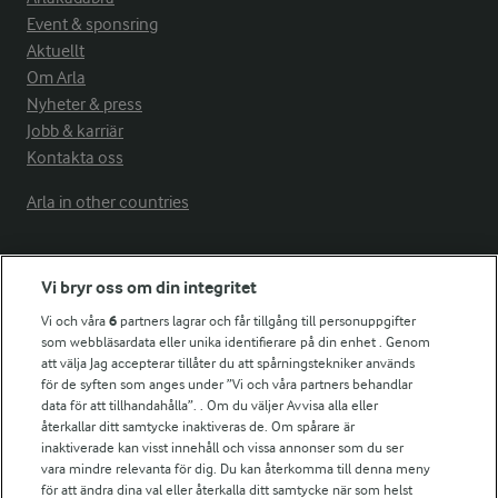
Event & sponsring
Aktuellt
Om Arla
Nyheter & press
Jobb & karriär
Kontakta oss
Arla in other countries
Fler Arlasajter
Vi bryr oss om din integritet
Vi och våra
6
partners lagrar och får tillgång till personuppgifter
För ägare
som webbläsardata eller unika identifierare på din enhet . Genom
att välja Jag accepterar tillåter du att spårningstekniker används
Arlas kundportal
för de syften som anges under ”Vi och våra partners behandlar
Arla.com
data för att tillhandahålla”. . Om du väljer Avvisa alla eller
Falbygdens Ost
återkallar ditt samtycke inaktiveras de. Om spårare är
Arla webbshop
inaktiverade kan visst innehåll och vissa annonser som du ser
vara mindre relevanta för dig. Du kan återkomma till denna meny
Bildbank
för att ändra dina val eller återkalla ditt samtycke när som helst