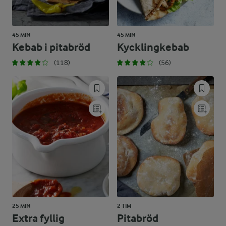
45 MIN
45 MIN
Kebab i pitabröd
Kycklingkebab
(118)
(56)
25 MIN
2 TIM
Extra fyllig
Pitabröd