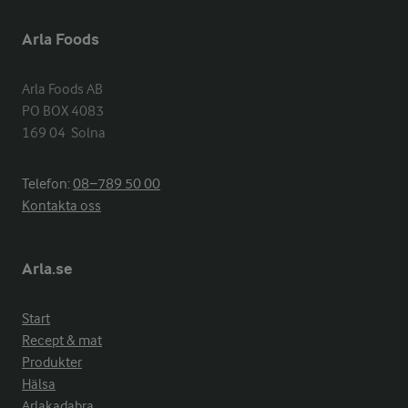
Arla Foods
Arla Foods AB

PO BOX 4083

169 04  Solna
Telefon:
08−789 50 00
Kontakta oss
Arla.se
Start
Recept & mat
Produkter
Hälsa
Arlakadabra