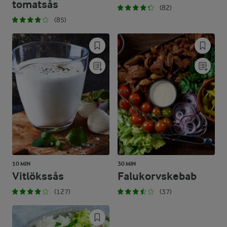
tomatsås
(82)
(85)
10 MIN
30 MIN
Vitlökssås
Falukorvskebab
(127)
(37)