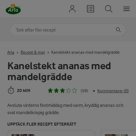
Sök på kategori eller ingrediens
Skriv in sökord för att få förslag
Arla
Recept & mat
Kanelstekt ananas med mandelgrädde
Kanelstekt ananas med
mandelgrädde
20 MIN
(59)
Kommentarer (0)
•
Avsluta vinterns festmiddag med varm, kryddig ananas och
sval mandelkrispig grädde.
UPPTÄCK FLER RECEPT: EFTERRÄTT