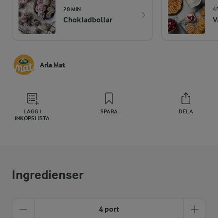
20 MIN
4
Chokladbollar
V
Arla Mat
LÄGG I
SPARA
DELA
INKÖPSLISTA
Ingredienser
4 port