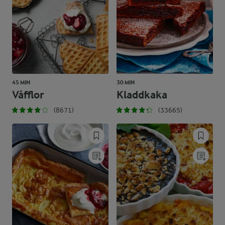
45 MIN
30 MIN
Våfflor
Kladdkaka
(8671)
(33665)