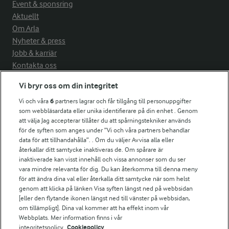
Event & sponsring
Aktuellt
Om Arla
Nyheter & press
Jobb & karriär
Kontakta oss
Vi bryr oss om din integritet
Arla in other countries
Vi och våra
6
partners lagrar och får tillgång till personuppgifter
som webbläsardata eller unika identifierare på din enhet . Genom
Fler Arlasajter
att välja Jag accepterar tillåter du att spårningstekniker används
för de syften som anges under ”Vi och våra partners behandlar
data för att tillhandahålla”. . Om du väljer Avvisa alla eller
För ägare
återkallar ditt samtycke inaktiveras de. Om spårare är
inaktiverade kan visst innehåll och vissa annonser som du ser
Arlas kundportal
vara mindre relevanta för dig. Du kan återkomma till denna meny
Arla.com
för att ändra dina val eller återkalla ditt samtycke när som helst
Falbygdens Ost
genom att klicka på länken Visa syften längst ned på webbsidan
Arla webbshop
[eller den flytande ikonen längst ned till vänster på webbsidan,
om tillämpligt]. Dina val kommer att ha effekt inom vår
Bildbank
Webbplats. Mer information finns i vår
integritetspolicy.
Cookiepolicy