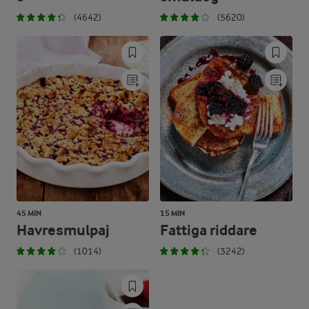
(4642)
(5620)
45 MIN
15 MIN
Havresmulpaj
Fattiga riddare
(1014)
(3242)