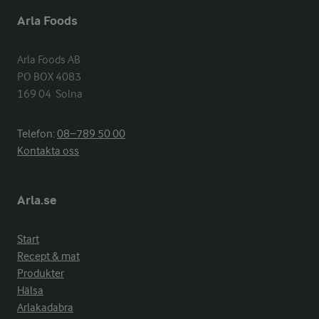
Arla Foods
Arla Foods AB

PO BOX 4083

169 04  Solna
Telefon:
08−789 50 00
Kontakta oss
Arla.se
Start
Recept & mat
Produkter
Hälsa
Arlakadabra