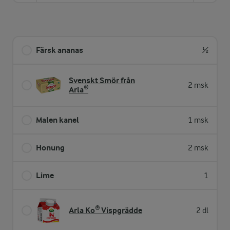
Färsk ananas
½
Svenskt Smör från
2 msk
Arla®
Malen kanel
1 msk
Honung
2 msk
Lime
1
Arla Ko® Vispgrädde
2 dl