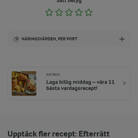
Sätt betyg
1
2
3
4
5
NÄRINGSVÄRDEN, PER PORT
Energi:
462 kcal
ARTIKEL
Laga billig middag – våra 11
ENERGIDISTRIBUTION %
NÄRINGSVÄRDEN PER PORT
bästa vardagsrecept!
-
6,4 g
Fiber:
6,1 %
6,9 g
Protein:
Upptäck fler recept: Efterrätt
75,9 %
39,6 g
Fett: