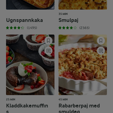
35 MIN
Ugnspannkaka
Smulpaj
(1495)
(2365)
25 MIN
45 MIN
Kladdkakemuffin
Rabarberpaj med
s
smuldeg