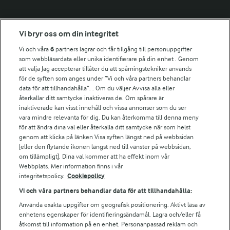
Fler Arlasajter
Vi bryr oss om din integritet
Vi och våra
6
partners lagrar och får tillgång till personuppgifter
För ägare
som webbläsardata eller unika identifierare på din enhet . Genom
att välja Jag accepterar tillåter du att spårningstekniker används
Arlas kundportal
för de syften som anges under ”Vi och våra partners behandlar
Arla.com
data för att tillhandahålla”. . Om du väljer Avvisa alla eller
Falbygdens Ost
återkallar ditt samtycke inaktiveras de. Om spårare är
Arla webbshop
inaktiverade kan visst innehåll och vissa annonser som du ser
vara mindre relevanta för dig. Du kan återkomma till denna meny
Bildbank
för att ändra dina val eller återkalla ditt samtycke när som helst
genom att klicka på länken Visa syften längst ned på webbsidan
[eller den flytande ikonen längst ned till vänster på webbsidan,
om tillämpligt]. Dina val kommer att ha effekt inom vår
Följ oss
Webbplats. Mer information finns i vår
integritetspolicy.
Cookiepolicy
Vi och våra partners behandlar data för att tillhandahålla:
Använda exakta uppgifter om geografisk positionering. Aktivt läsa av
enhetens egenskaper för identifieringsändamål. Lagra och/eller få
åtkomst till information på en enhet. Personanpassad reklam och