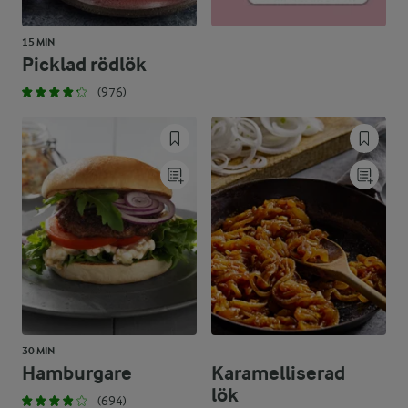
15 MIN
Picklad rödlök
(976)
30 MIN
Hamburgare
Karamelliserad
lök
(694)