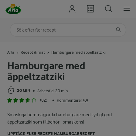
Sök på kategori eller ingrediens
Skriv in sökord för att få förslag
Arla
Recept & mat
Hamburgare med äppeltzatziki
Hamburgare med
äppeltzatziki
20 MIN
Arbetstid: 20 min
•
(82)
Kommentarer (0)
•
Smaskiga hemmagjorda hamburgare med syrligt god
äppeltzatziki som tillbehör - smaskens!
UPPTÄCK FLER RECEPT: HAMBURGARRECEPT