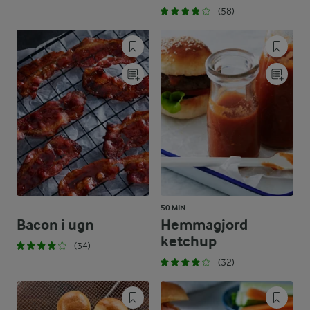
(58)
50 MIN
Bacon i ugn
Hemmagjord
ketchup
(34)
(32)