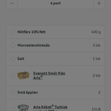
4 port
Nötfärs 10% fett
400 g
Worcestershiresås
3 tsk
Salt
1 tsk
Svenskt Smör från
2 tsk
Arla®
Små äpplen
2
Arla Köket® Turkisk
1½ dl