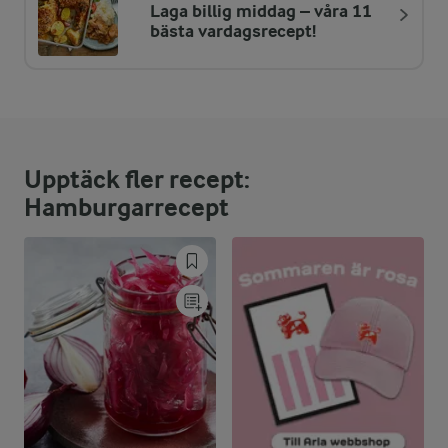
Laga billig middag – våra 11
ENERGIDISTRIBUTION %
NÄRINGSVÄRDEN PER PORT
bästa vardagsrecept!
-
3,8 g
Fiber:
27,2 %
25 g
Protein:
Upptäck fler recept:
43,5 %
18,4 g
Fett:
Hamburgarrecept
29,3 %
27 g
Kolhydrater: