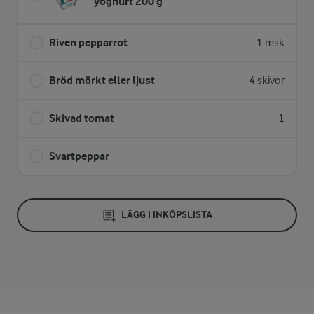
yoghurt 200 g
Riven pepparrot
1 msk
Bröd mörkt eller ljust
4 skivor
Skivad tomat
1
Svartpeppar
LÄGG I INKÖPSLISTA