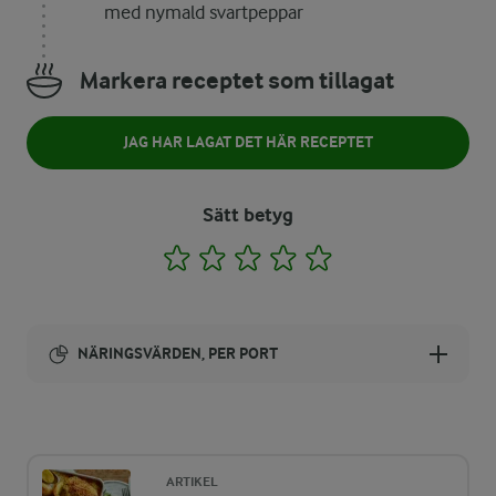
med nymald svartpeppar
Markera receptet som tillagat
JAG HAR LAGAT DET HÄR RECEPTET
Sätt betyg
1
2
3
4
5
NÄRINGSVÄRDEN, PER PORT
Energi:
374 kcal
ARTIKEL