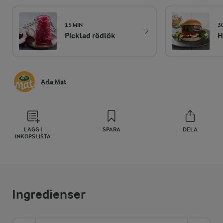
15 MIN
3
Picklad rödlök
H
Arla Mat
LÄGG I
SPARA
DELA
INKÖPSLISTA
Ingredienser