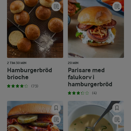
2 TIM 30 MIN
20 MIN
Hamburgerbröd
Parisare med
brioche
falukorv i
hamburgerbröd
(73)
(4)