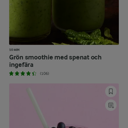
10 MIN
Grön smoothie med spenat och
ingefära
(106)