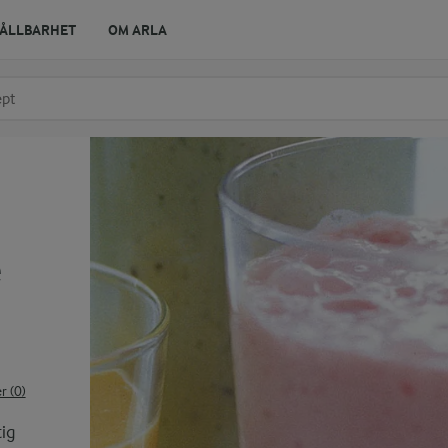
ÅLLBARHET
OM ARLA
r ingrediens
t få förslag
e
 (0)
tig