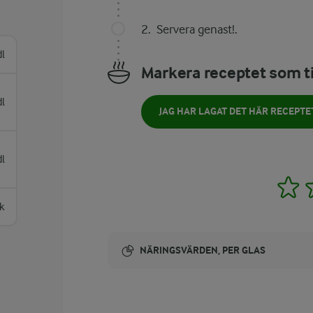
Servera genast!.
dl
Markera receptet som ti
dl
JAG HAR LAGAT DET HÄR RECEPTE
dl
1
k
NÄRINGSVÄRDEN, PER GLAS
Energi:
154 kcal