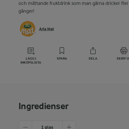
och mättande fruktdrink som man gärna dricker fler
gånger!
Arla Mat
LÄGG I
SPARA
DELA
SKRIV 
INKÖPSLISTA
Ingredienser
1 glas