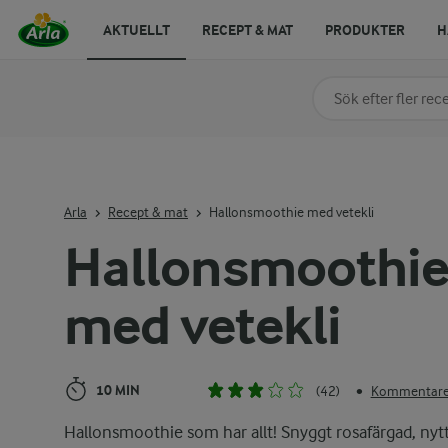
AKTUELLT
RECEPT & MAT
PRODUKTER
H
Sök på kategori elle
Skriv in sökord för at
Arla
Recept & mat
Hallonsmoothie med vetekli
Hallonsmoothi
med vetekli
10 MIN
(42)
Kommentarer
•
Hallonsmoothie som har allt! Snyggt rosafärgad, nyt