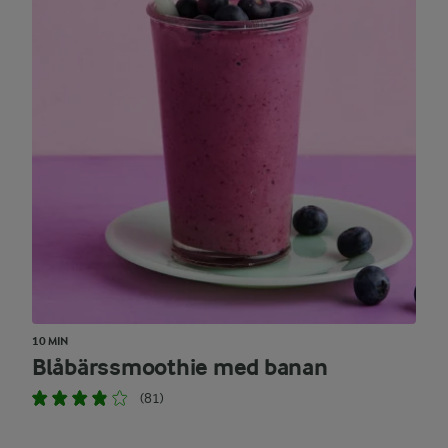
10 MIN
Blåbärssmoothie med banan
(81)