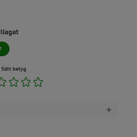
llagat
T
Sätt betyg
2
3
4
5