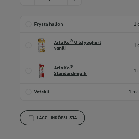
Frysta hallon
1 
Arla Ko® Mild yoghurt
1 
vanilj
Arla Ko®
1 
Standardmjölk
Vetekli
1 ms
LÄGG I INKÖPSLISTA