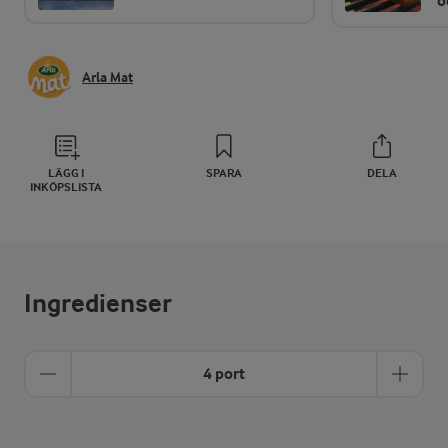
o
Arla Mat
LÄGG I
SPARA
DELA
INKÖPSLISTA
Ingredienser
4 port