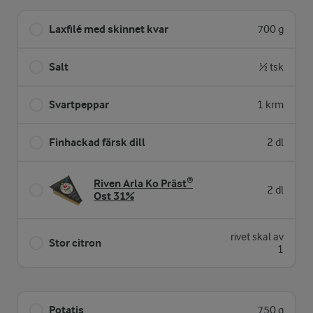
Laxfilé med skinnet kvar
700 g
Salt
½ tsk
Svartpeppar
1 krm
Finhackad färsk dill
2 dl
Riven Arla Ko Präst®
2 dl
Ost 31%
rivet skal av
Stor citron
1
Potatis
750 g