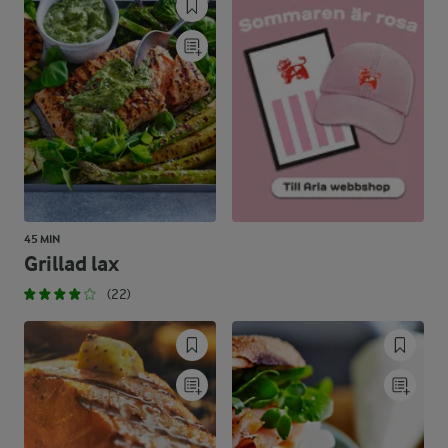
26,1 %
39,8 g
Kolhydrater:
45 MIN
Grillad lax
(22)