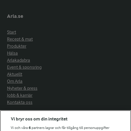
Arla.se
Start
Recept & mat
Produkter
Hälsa
Arlakadabra
Event & sponsring
Aktuellt
Om Arla
Nyheter & press
Jobb & karriär
Kontakta oss
Arla in other countries
Vi bryr oss om din integritet
Vi och våra
6
partners lagrar och får tillgång till personuppgifter