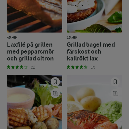
45 MIN
15 MIN
Laxfilé på grillen
Grillad bagel med
med pepparsmör
färskost och
och grillad citron
kallrökt lax
(1)
(7)