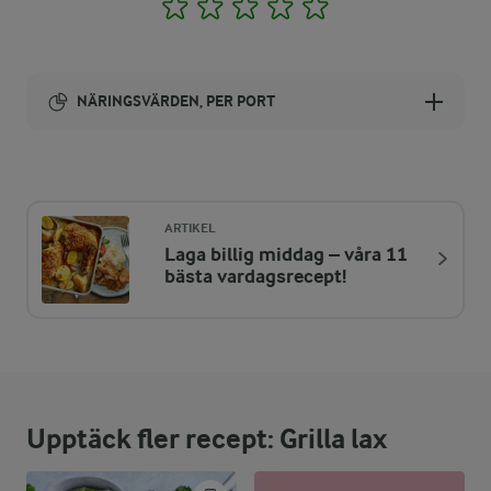
1
2
3
4
5
NÄRINGSVÄRDEN, PER PORT
Energi:
621 kcal
ARTIKEL
Laga billig middag – våra 11
ENERGIDISTRIBUTION %
NÄRINGSVÄRDEN PER PORT
bästa vardagsrecept!
-
6,2 g
Fiber:
29,1 %
44,4 g
Protein:
Upptäck fler recept: Grilla lax
44,8 %
31,5 g
Fett: