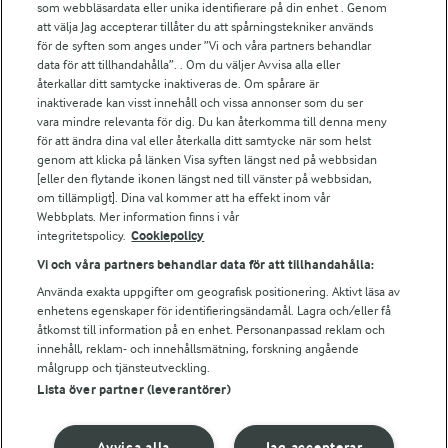
som webbläsardata eller unika identifierare på din enhet . Genom
Fler Arlasajter
att välja Jag accepterar tillåter du att spårningstekniker används
för de syften som anges under ”Vi och våra partners behandlar
För ägare
data för att tillhandahålla”. . Om du väljer Avvisa alla eller
återkallar ditt samtycke inaktiveras de. Om spårare är
Arlas kundportal
inaktiverade kan visst innehåll och vissa annonser som du ser
Arla.com
vara mindre relevanta för dig. Du kan återkomma till denna meny
Falbygdens Ost
för att ändra dina val eller återkalla ditt samtycke när som helst
genom att klicka på länken Visa syften längst ned på webbsidan
Arla webbshop
[eller den flytande ikonen längst ned till vänster på webbsidan,
Bildbank
om tillämpligt]. Dina val kommer att ha effekt inom vår
Webbplats. Mer information finns i vår
integritetspolicy.
Cookiepolicy
Vi och våra partners behandlar data för att tillhandahålla:
Följ oss
Använda exakta uppgifter om geografisk positionering. Aktivt läsa av
enhetens egenskaper för identifieringsändamål. Lagra och/eller få
åtkomst till information på en enhet. Personanpassad reklam och
innehåll, reklam- och innehållsmätning, forskning angående
målgrupp och tjänsteutveckling.
Lista över partner (leverantörer)
Avvisa alla
Jag accepterar