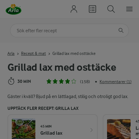
Sök på kategori eller ingrediens
Skriv in sökord för att få förslag
Arla
Recept & mat
Grillad lax med osttäcke
Grillad lax med osttäcke
30 MIN
(158)
Kommentarer (1)
•
Gäster i kväll? Bjud på en lättlagad, stilig och otroligt god lax.
UPPTÄCK FLER RECEPT: GRILLA LAX
4
45 MIN
L
Grillad lax
m