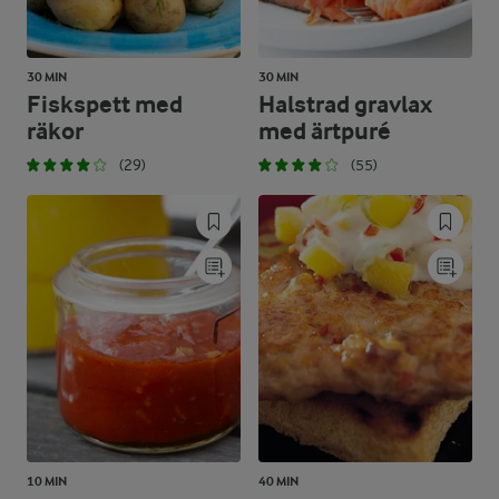
30 MIN
30 MIN
Fiskspett med
Halstrad gravlax
räkor
med ärtpuré
(29)
(55)
10 MIN
40 MIN