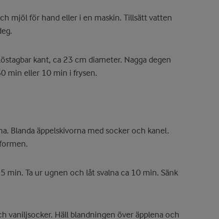
mjöl för hand eller i en maskin. Tillsätt vatten
deg.
löstagbar kant, ca 23 cm diameter. Nagga degen
30 min eller 10 min i frysen.
ena. Blanda äppelskivorna med socker och kanel.
jformen.
5 min. Ta ur ugnen och låt svalna ca 10 min. Sänk
och vaniljsocker. Häll blandningen över äpplena och