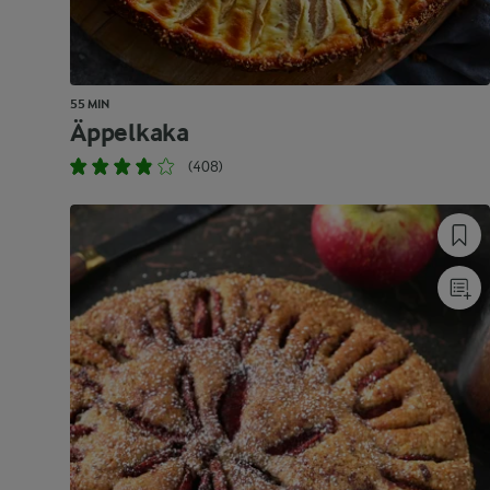
55 MIN
Äppelkaka
(408)