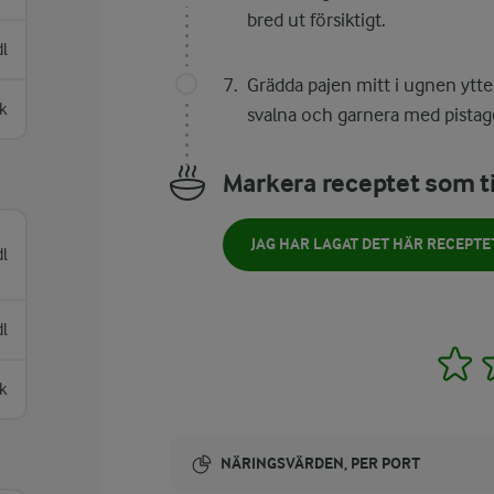
bred ut försiktigt.
dl
Grädda pajen mitt i ugnen ytterl
k
svalna och garnera med pistage
Markera receptet som ti
JAG HAR LAGAT DET HÄR RECEPTE
dl
dl
1
sk
NÄRINGSVÄRDEN, PER PORT