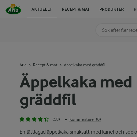
AKTUELLT
RECEPT & MAT
PRODUKTER
H
Sök på kategori elle
Skriv in sökord för at
Arla
Recept & mat
Äppelkaka med gräddfil
Äppelkaka med
gräddfil
(18)
Kommentarer (0)
•
En lättlagad äppelkaka smaksatt med kanel och socke