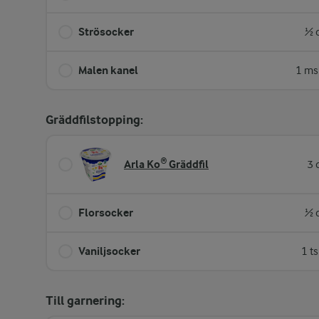
Strösocker
½ 
Malen kanel
1 ms
Gräddfilstopping:
Arla Ko® Gräddfil
3 
Florsocker
½ 
Vaniljsocker
1 t
Till garnering: