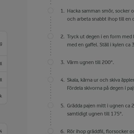
Hacka samman smör, socker och 
och arbeta snabbt ihop till en 
Tryck ut degen i en form med 
g
med en gaffel. Ställ i kylen ca 
Värm ugnen till 200°.
dl
Skala, kärna ur och skiva äppl
dl
Fördela skivorna på degen i pa
k
Grädda pajen mitt i ugnen ca 2
samtidigt ugnen till 175°.
Rör ihop gräddfil, florsocker 
 4