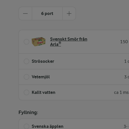
6 port
Svenskt Smör från
150 
Arla®
Strösocker
1 
Vetemjöl
3 
Kallt vatten
ca 1 ms
Fyllning:
Svenska äpplen
3-