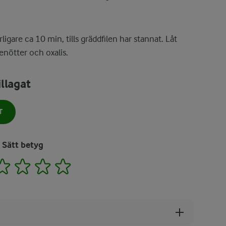
igare ca 10 min, tills gräddfilen har stannat. Låt
nötter och oxalis.
llagat
T
Sätt betyg
2
3
4
5