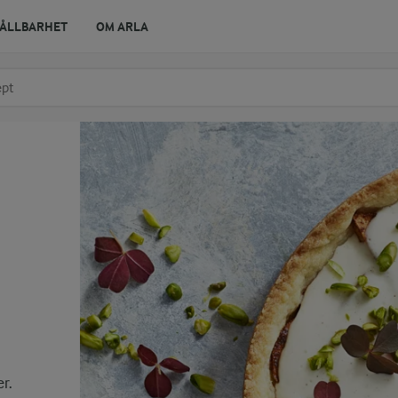
ÅLLBARHET
OM ARLA
r ingrediens
t få förslag
r.