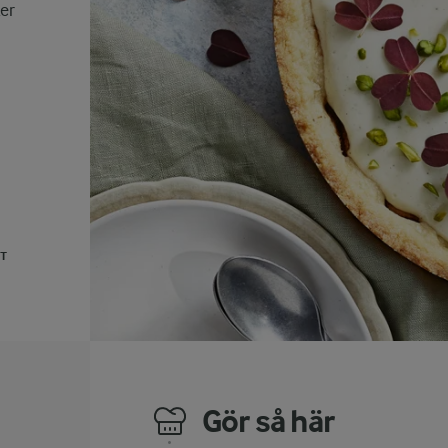
ker
UT
Gör så här