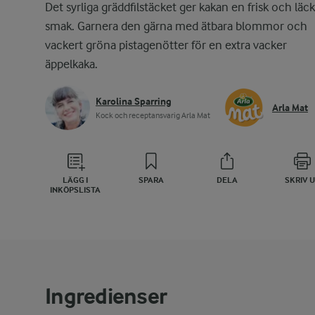
Det syrliga gräddfilstäcket ger kakan en frisk och läc
smak. Garnera den gärna med ätbara blommor och
vackert gröna pistagenötter för en extra vacker
äppelkaka.
Karolina Sparring
Arla Mat
Kock och receptansvarig Arla Mat
LÄGG I
SPARA
DELA
SKRIV 
INKÖPSLISTA
Ingredienser