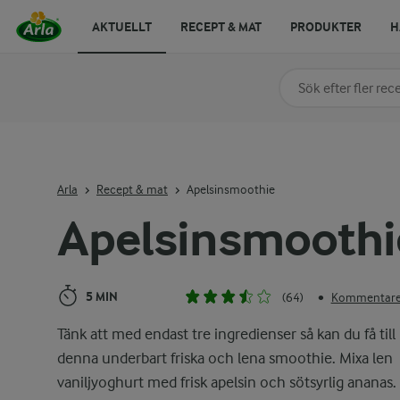
AKTUELLT
RECEPT & MAT
PRODUKTER
H
Sök på kategori elle
Skriv in sökord för at
Arla
Recept & mat
Apelsinsmoothie
Apelsinsmoothi
5 MIN
(64)
Kommentarer
•
Tänk att med endast tre ingredienser så kan du få till
denna underbart friska och lena smoothie. Mixa len
vaniljyoghurt med frisk apelsin och sötsyrlig ananas.