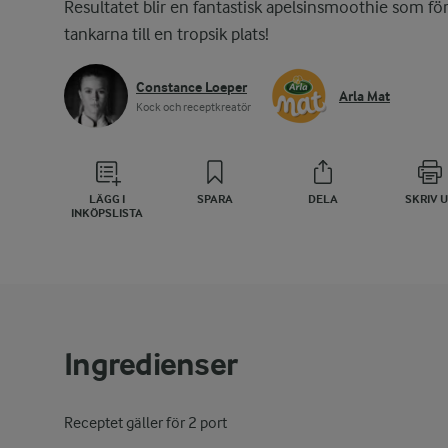
Resultatet blir en fantastisk apelsinsmoothie som fö
tankarna till en tropsik plats!
Constance Loeper
Arla Mat
Kock och receptkreatör
LÄGG I
SPARA
DELA
SKRIV 
INKÖPSLISTA
Ingredienser
Receptet gäller för 2 port