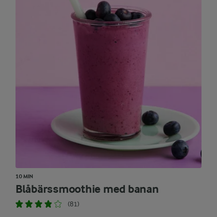
10 MIN
Blåbärssmoothie med banan
(81)