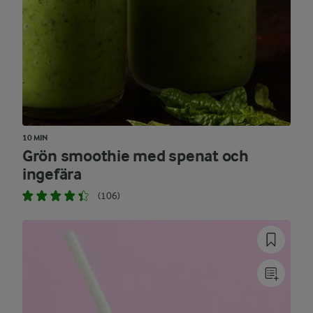
10 MIN
Grön smoothie med spenat och
ingefära
(106)