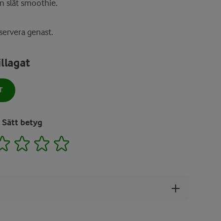
en slät smoothie.
servera genast.
llagat
T
Sätt betyg
2
3
4
5