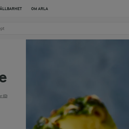
ÅLLBARHET
OM ARLA
r ingrediens
t få förslag
e
 (0)