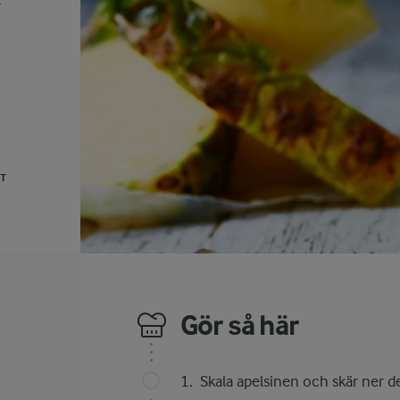
r
UT
Gör så här
Skala apelsinen och skär ner d