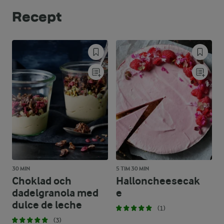
Recept
30 MIN
5 TIM 30 MIN
Choklad och
Halloncheesecak
dadelgranola med
e
dulce de leche
(1)
(3)