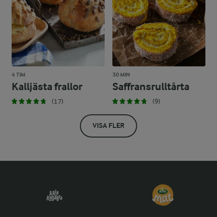
4 TIM
30 MIN
Kalljästa frallor
Saffransrulltårta
(17)
(9)
VISA FLER