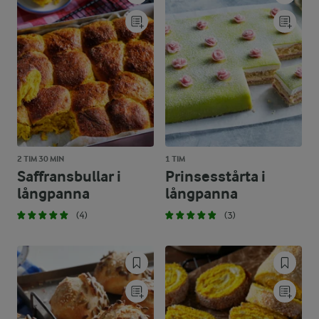
2 TIM 30 MIN
1 TIM
Saffransbullar i
Prinsesstårta i
långpanna
långpanna
(4)
(3)