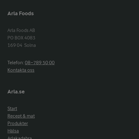
Arla Foods
Arla Foods AB

PO BOX 4083

169 04  Solna
Telefon:
08−789 50 00
Kontakta oss
Arla.se
Start
Recept & mat
Produkter
Hälsa
Arlakadabra