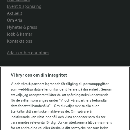
Event & sponsring
Aktuellt
Om Arla
Nyheter & press
Jobb & karriär
Kontakta oss
Arla in other countries
Fler Arlasajter
Vi bryr oss om din integritet
Vi och våra
6
partners lagrar och får tillgång till personuppgifter
För ägare
som webbläsardata eller unika identifierare på din enhet . Genom
att välja Jag accepterar tillåter du att spårningstekniker används
Arlas kundportal
för de syften som anges under ”Vi och våra partners behandlar
Arla.com
data för att tillhandahålla”. . Om du väljer Avvisa alla eller
Falbygdens Ost
återkallar ditt samtycke inaktiveras de. Om spårare är
Arla webbshop
inaktiverade kan visst innehåll och vissa annonser som du ser
vara mindre relevanta för dig. Du kan återkomma till denna meny
Bildbank
för att ändra dina val eller återkalla ditt samtycke när som helst