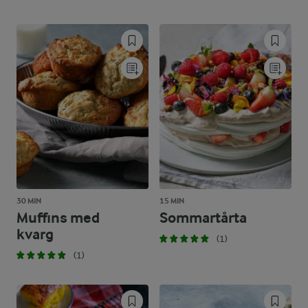
30 MIN
15 MIN
Muffins med
Sommartårta
kvarg
(1)
(1)