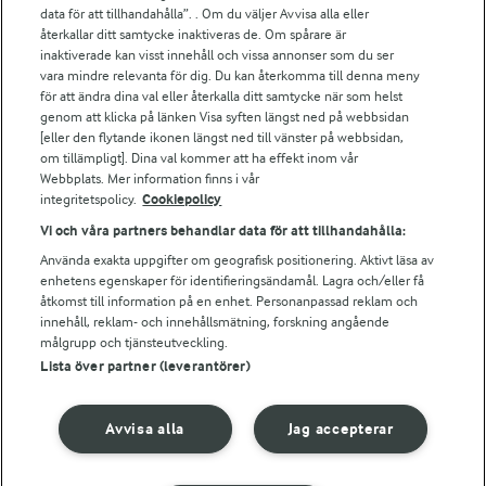
Arla.com
data för att tillhandahålla”. . Om du väljer Avvisa alla eller
Falbygdens Ost
återkallar ditt samtycke inaktiveras de. Om spårare är
Arla webbshop
inaktiverade kan visst innehåll och vissa annonser som du ser
vara mindre relevanta för dig. Du kan återkomma till denna meny
Bildbank
för att ändra dina val eller återkalla ditt samtycke när som helst
genom att klicka på länken Visa syften längst ned på webbsidan
[eller den flytande ikonen längst ned till vänster på webbsidan,
om tillämpligt]. Dina val kommer att ha effekt inom vår
Följ oss
Webbplats. Mer information finns i vår
integritetspolicy.
Cookiepolicy
Vi och våra partners behandlar data för att tillhandahålla:
Använda exakta uppgifter om geografisk positionering. Aktivt läsa av
enhetens egenskaper för identifieringsändamål. Lagra och/eller få
åtkomst till information på en enhet. Personanpassad reklam och
innehåll, reklam- och innehållsmätning, forskning angående
målgrupp och tjänsteutveckling.
Lista över partner (leverantörer)
© 2026 Arla Foods
Ändra cookie-inställningar
Avvisa alla
Jag accepterar
Integritetspolicy