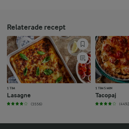
Relaterade recept
1 TIM
1 TIM 5 MIN
Lasagne
Tacopaj
(3556)
(4492