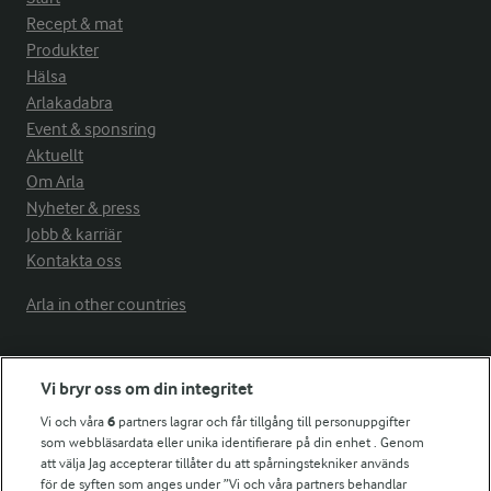
Recept & mat
Produkter
Hälsa
Arlakadabra
Event & sponsring
Aktuellt
Om Arla
Nyheter & press
Jobb & karriär
Kontakta oss
Arla in other countries
Fler Arlasajter
Vi bryr oss om din integritet
Vi och våra
6
partners lagrar och får tillgång till personuppgifter
För ägare
som webbläsardata eller unika identifierare på din enhet . Genom
att välja Jag accepterar tillåter du att spårningstekniker används
Arlas kundportal
för de syften som anges under ”Vi och våra partners behandlar