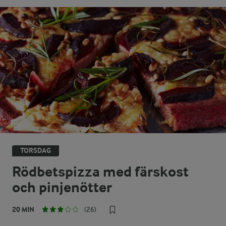
TORSDAG
Rödbetspizza med färskost
och pinjenötter
20 MIN
(26)