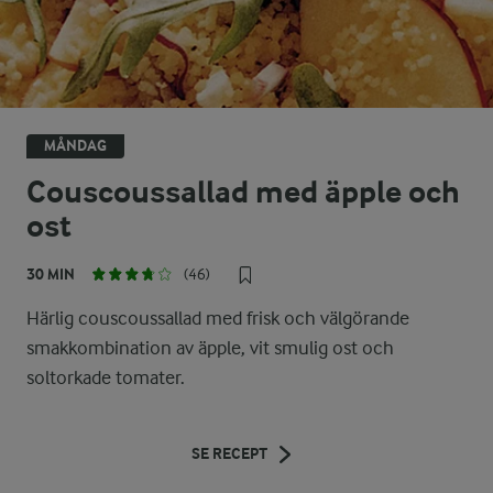
MÅNDAG
Couscoussallad med äpple och
ost
30 MIN
(46)
Härlig couscoussallad med frisk och välgörande
smakkombination av äpple, vit smulig ost och
soltorkade tomater.
SE RECEPT