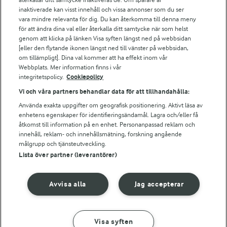
Arla webbshop
inaktiverade kan visst innehåll och vissa annonser som du ser
vara mindre relevanta för dig. Du kan återkomma till denna meny
Bildbank
för att ändra dina val eller återkalla ditt samtycke när som helst
genom att klicka på länken Visa syften längst ned på webbsidan
[eller den flytande ikonen längst ned till vänster på webbsidan,
om tillämpligt]. Dina val kommer att ha effekt inom vår
Följ oss
Webbplats. Mer information finns i vår
integritetspolicy.
Cookiepolicy
Vi och våra partners behandlar data för att tillhandahålla:
Använda exakta uppgifter om geografisk positionering. Aktivt läsa av
enhetens egenskaper för identifieringsändamål. Lagra och/eller få
åtkomst till information på en enhet. Personanpassad reklam och
innehåll, reklam- och innehållsmätning, forskning angående
målgrupp och tjänsteutveckling.
Lista över partner (leverantörer)
© 2026 Arla Foods
Ändra cookie-inställningar
Avvisa alla
Jag accepterar
Integritetspolicy
Om cookies
Visa syften