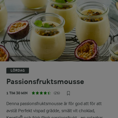
LÖRDAG
Passionsfruktsmousse
1 TIM 30 MIN
(26)
Denna passionsfruktsmousse är för god att för att
avstå! Perfekt vispad grädde, smält vit choklad,
Kesella® och frisk färsk passionsfrukt - en oslagbar