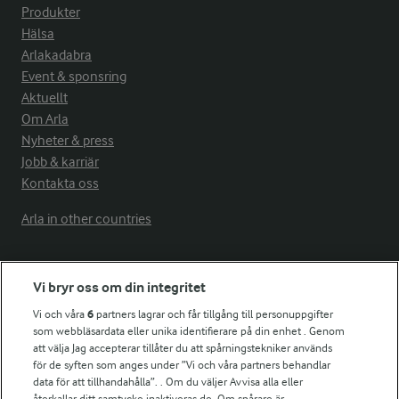
Produkter
Hälsa
Arlakadabra
Event & sponsring
Aktuellt
Om Arla
Nyheter & press
Jobb & karriär
Kontakta oss
Arla in other countries
Fler Arlasajter
Vi bryr oss om din integritet
Vi och våra
6
partners lagrar och får tillgång till personuppgifter
För ägare
som webbläsardata eller unika identifierare på din enhet . Genom
att välja Jag accepterar tillåter du att spårningstekniker används
Arlas kundportal
för de syften som anges under ”Vi och våra partners behandlar
Arla.com
data för att tillhandahålla”. . Om du väljer Avvisa alla eller
Falbygdens Ost
återkallar ditt samtycke inaktiveras de. Om spårare är