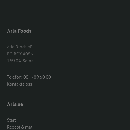
Arla Foods
Arla Foods AB

PO BOX 4083

169 04  Solna
Telefon:
08−789 50 00
Kontakta oss
Arla.se
Start
Recept & mat