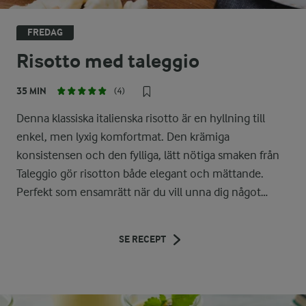
FREDAG
Risotto med taleggio
35 MIN
(4)
Denna klassiska italienska risotto är en hyllning till
enkel, men lyxig komfortmat. Den krämiga
konsistensen och den fylliga, lätt nötiga smaken från
Taleggio gör risotton både elegant och mättande.
Perfekt som ensamrätt när du vill unna dig något
extra, men också ett fantastiskt tillbehör till kött, fisk
eller rostade grönsaker. Risotton är dessutom enkel
SE RECEPT
att variera med färska örter, svamp eller säsongens
grönsaker och fungerar lika bra till vardagsmiddag som
till helgens bjudning.