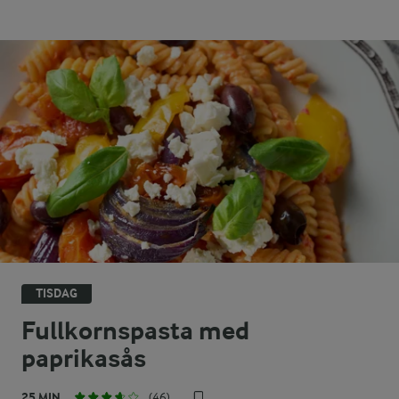
TISDAG
Fullkornspasta med
paprikasås
25 MIN
(46)