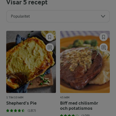
Visar
5
recept
Popularitet
1 TIM 10 MIN
45 MIN
Shepherd’s Pie
Biff med chilismör
och potatismos
(187)
(109)