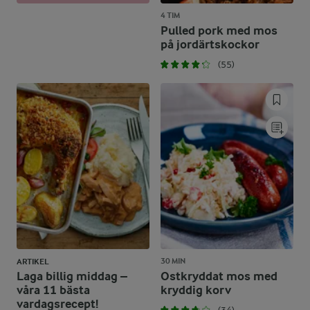
4 TIM
Pulled pork med mos
på jordärtskockor
(55)
30 MIN
ARTIKEL
Laga billig middag –
Ostkryddat mos med
våra 11 bästa
kryddig korv
vardagsrecept!