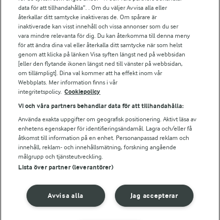
Arla.com
data för att tillhandahålla”. . Om du väljer Avvisa alla eller
Falbygdens Ost
återkallar ditt samtycke inaktiveras de. Om spårare är
Arla webbshop
inaktiverade kan visst innehåll och vissa annonser som du ser
vara mindre relevanta för dig. Du kan återkomma till denna meny
Bildbank
för att ändra dina val eller återkalla ditt samtycke när som helst
genom att klicka på länken Visa syften längst ned på webbsidan
[eller den flytande ikonen längst ned till vänster på webbsidan,
om tillämpligt]. Dina val kommer att ha effekt inom vår
Följ oss
Webbplats. Mer information finns i vår
integritetspolicy.
Cookiepolicy
Vi och våra partners behandlar data för att tillhandahålla:
Använda exakta uppgifter om geografisk positionering. Aktivt läsa av
enhetens egenskaper för identifieringsändamål. Lagra och/eller få
åtkomst till information på en enhet. Personanpassad reklam och
innehåll, reklam- och innehållsmätning, forskning angående
målgrupp och tjänsteutveckling.
Lista över partner (leverantörer)
© 2026 Arla Foods
Ändra cookie-inställningar
Avvisa alla
Jag accepterar
Integritetspolicy