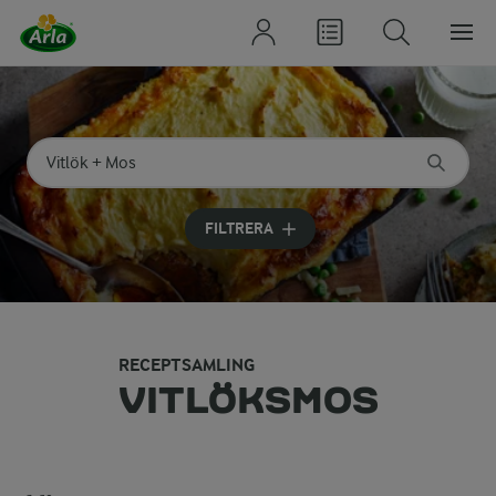
Sök på kategori eller ingrediens
Skriv in sökord för att få förslag
FILTRERA
RECEPTSAMLING
VITLÖKSMOS