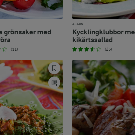
45 MIN
de grönsaker med
Kycklingklubbor m
röra
kikärtssallad
(11)
(25)