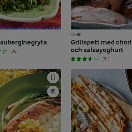
40 MIN
d auberginegryta
Grillspett med chor
och salsayoghurt
(78)
(85)