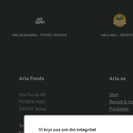
ARLAKADABRA – PYSSEL OCH KUL
ARLA MAT – RECEP
Arla Foods
Arla.se
Arla Foods AB

Start
PO BOX 4083

Recept & m
169 04  Solna
Produkter
Hälsa
Arlakadabra
Telefon:
08−789 50 00
Vi bryr oss om din integritet
Event & spo
Kontakta oss