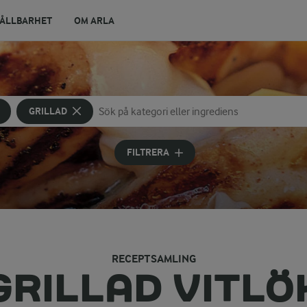
ÅLLBARHET
OM ARLA
GRILLAD
Sök på kategori eller ingrediens
Skriv in sökord för att få förslag
FILTRERA
RECEPTSAMLING
GRILLAD VITLÖ