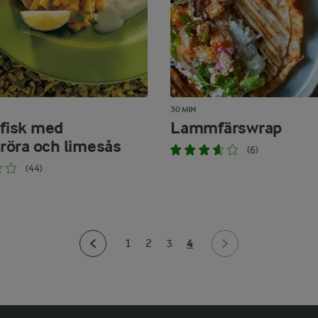
30 MIN
 fisk med
Lammfärswrap
öra och limesås
(6)
(44)
4
1
2
3