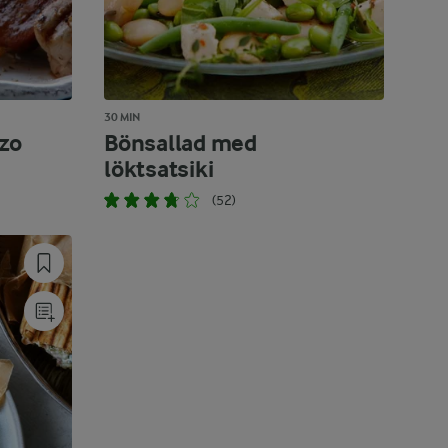
30 MIN
izo
Bönsallad med
löktsatsiki
(52)