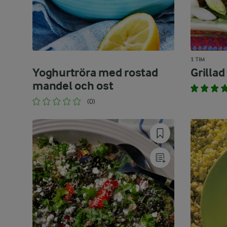
1 TIM
Yoghurtröra med rostad
Grilla
mandel och ost
(0)