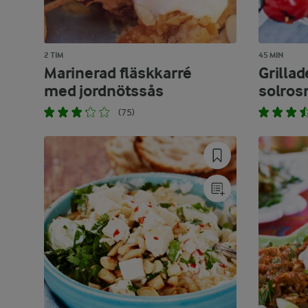
2 TIM
45 MIN
Marinerad fläskkarré
Grilla
med jordnötssås
solros
(75)