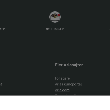
TAPP
NYHETSBREV
Fler Arlasajter
För ägare
at
Arlas kundportal
Arla.com
Falbygdens Ost
Arla webbshop
nsring
Bildbank