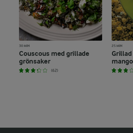
30 MIN
25 MIN
Couscous med grillade
Grillad
grönsaker
mangor
(62)