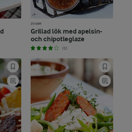
20 MIN
ed
Grillad lök med apelsin-
och chipotleglaze
(1)