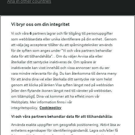
Arla in other countries
Fler Arlasajter
Vi bryr oss om din integritet
Vi och våra
6
partners lagrar och får tillgång till personuppgifter
För ägare
som webbläsardata eller unika identifierare på din enhet . Genom
att välja Jag accepterar tillåter du att spårningstekniker används
Arlas kundportal
för de syften som anges under ”Vi och våra partners behandlar
Arla.com
data för att tillhandahålla”. . Om du väljer Avvisa alla eller
Falbygdens Ost
återkallar ditt samtycke inaktiveras de. Om spårare är
Arla webbshop
inaktiverade kan visst innehåll och vissa annonser som du ser
vara mindre relevanta för dig. Du kan återkomma till denna meny
Bildbank
för att ändra dina val eller återkalla ditt samtycke när som helst
genom att klicka på länken Visa syften längst ned på webbsidan
[eller den flytande ikonen längst ned till vänster på webbsidan,
om tillämpligt]. Dina val kommer att ha effekt inom vår
Följ oss
Webbplats. Mer information finns i vår
integritetspolicy.
Cookiepolicy
Vi och våra partners behandlar data för att tillhandahålla:
Använda exakta uppgifter om geografisk positionering. Aktivt läsa av
enhetens egenskaper för identifieringsändamål. Lagra och/eller få