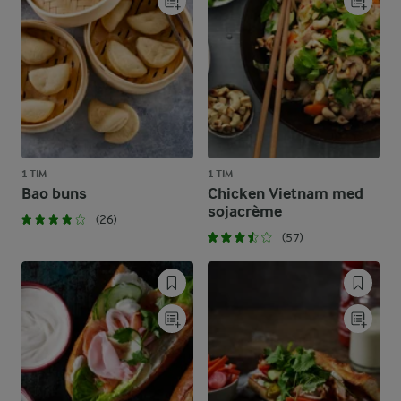
1 TIM
1 TIM
Bao buns
Chicken Vietnam med
sojacrème
(26)
(57)