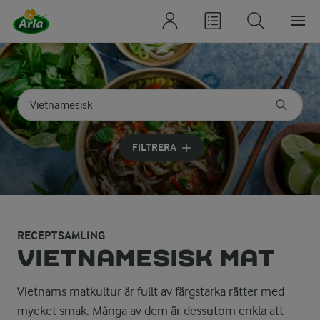
Sök på kategori eller ingrediens
Skriv in sökord för att få förslag
FILTRERA
RECEPTSAMLING
VIETNAMESISK MAT
Vietnams matkultur är fullt av färgstarka rätter med
mycket smak. Många av dem är dessutom enkla att