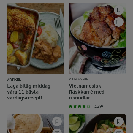
2 TIM 45 MIN
ARTIKEL
Laga billig middag –
Vietnamesisk
våra 11 bästa
fläskkarré med
vardagsrecept!
risnudlar
(129)