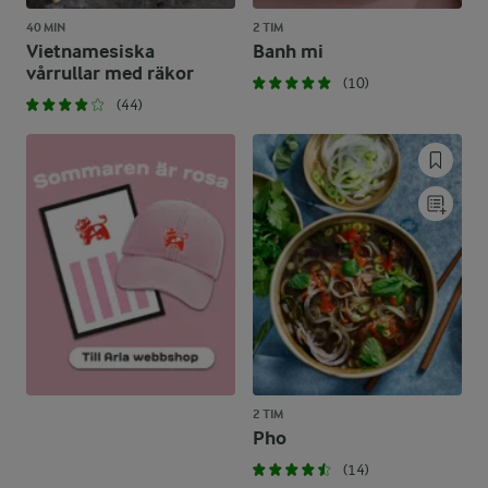
40 MIN
2 TIM
Vietnamesiska
Banh mi
vårrullar med räkor
(10)
(44)
2 TIM
Pho
(14)