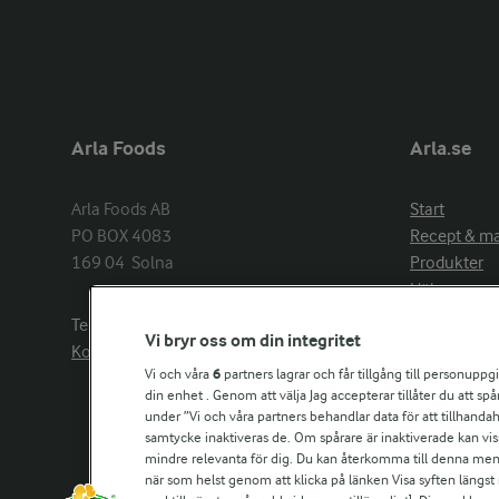
Arla Foods
Arla.se
Arla Foods AB

Start
PO BOX 4083

Recept & m
169 04  Solna
Produkter
Hälsa
Arlakadabra
Telefon:
08−789 50 00
Vi bryr oss om din integritet
Event & spo
Kontakta oss
Aktuellt
Vi och våra
6
partners lagrar och får tillgång till personuppg
din enhet . Genom att välja Jag accepterar tillåter du att s
Om Arla
under ”Vi och våra partners behandlar data för att tillhandahål
Nyheter & p
samtycke inaktiveras de. Om spårare är inaktiverade kan vis
Jobb & karri
mindre relevanta för dig. Du kan återkomma till denna meny f
Kontakta os
när som helst genom att klicka på länken Visa syften längst