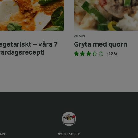
20 MIN
egetariskt – våra 7
Gryta med quorn
vardagsrecept!
(186)
TAPP
NYHETSBREV