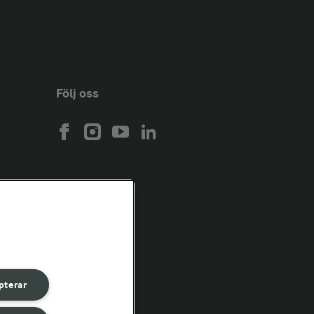
Följ oss
pterar