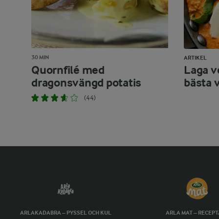
30 MIN
ARTIKEL
Quornfilé med
Laga v
dragonsvängd potatis
bästa 
(44)
ARLAKADABRA – PYSSEL OCH KUL
ARLA MAT – RECEP