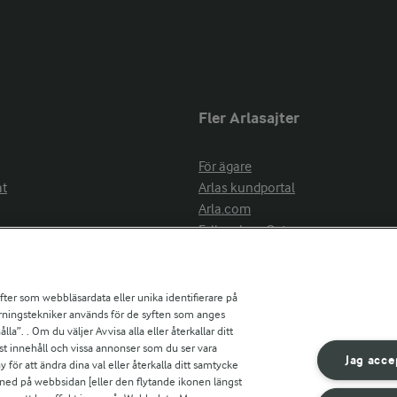
Fler Arlasajter
För ägare
at
Arlas kundportal
Arla.com
Falbygdens Ost
Arla webbshop
nsring
Bildbank
ifter som webbläsardata eller unika identifierare på
pårningstekniker används för de syften som anges
la”. . Om du väljer Avvisa alla eller återkallar ditt
ress
st innehåll och vissa annonser som du ser vara
är
Jag acce
ör att ändra dina val eller återkalla ditt samtycke
s
 ned på webbsidan [eller den flytande ikonen längst