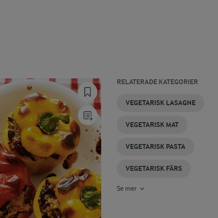
RELATERADE KATEGORIER
GRÖNSAKSBIFFAR
VEGETARISKA
VEGETARISKA
VEGETARISK
VEGETARISK
QUORN
VEGETARISK LASAGNE
PAJER
GRYTOR
MIDDAG
MOUSSAKA
VEGETARISK MAT
VEGETARISK PASTA
VEGETARISK FÄRS
Se mer