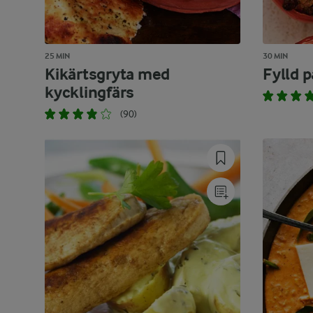
25 MIN
30 MIN
Kikärtsgryta med
Fylld p
kycklingfärs
(90)