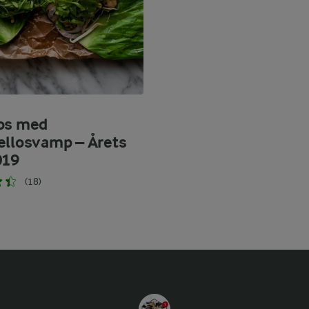
os med
ellosvamp – Årets
019
(18)