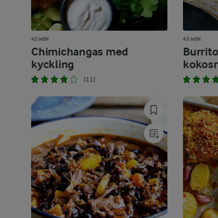
45 MIN
45 MIN
Chimichangas med
Burrit
kyckling
kokosr
(11)