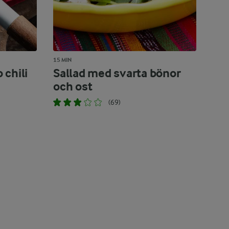
15 MIN
chili
Sallad med svarta bönor
och ost
(69)