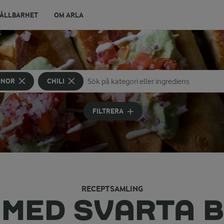
ÅLLBARHET
OM ARLA
ÖNOR
CHILI
Sök på kategori eller ingrediens
Skriv in sökord för att få förslag
FILTRERA
RECEPTSAMLING
I MED SVARTA 