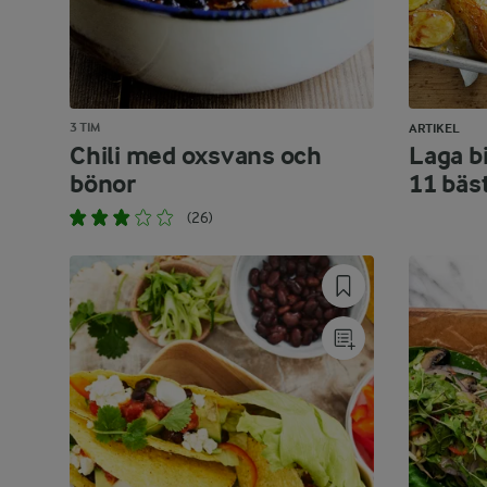
3 TIM
ARTIKEL
Chili med oxsvans och
Laga bi
bönor
11 bäs
(26)