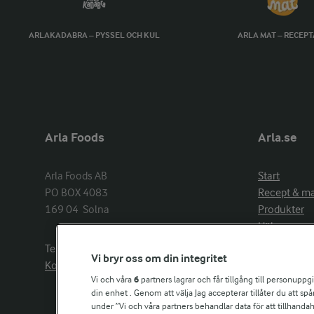
ARLAKADABRA – PYSSEL OCH KUL
ARLA MAT – RECEP
Arla Foods
Arla.se
Arla Foods AB

Start
PO BOX 4083

Recept & m
169 04  Solna
Produkter
Hälsa
Arlakadabra
Telefon:
08−789 50 00
Vi bryr oss om din integritet
Event & spo
Kontakta oss
Aktuellt
Vi och våra
6
partners lagrar och får tillgång till personuppg
din enhet . Genom att välja Jag accepterar tillåter du att s
Om Arla
under ”Vi och våra partners behandlar data för att tillhandahål
Nyheter & p