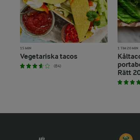
15 MIN
1 TIM 20 MIN
Vegetariska tacos
Kåltac
portab
(84)
Rätt 2