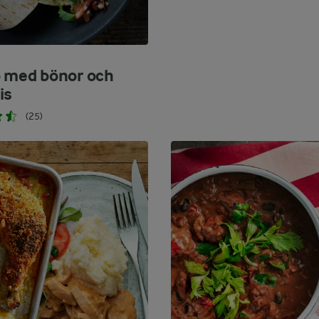
o med bönor och
is
(25)