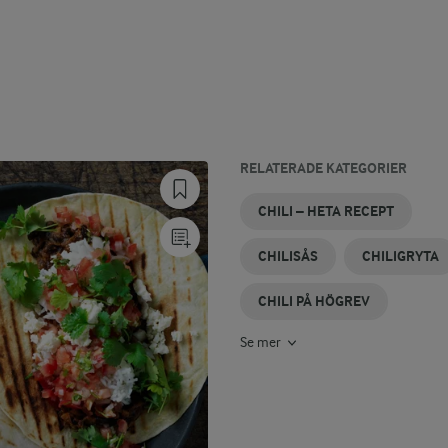
RELATERADE KATEGORIER
CHILIMAJONNÄS
CHILINÖTTER
CHILITHAI
CHILILIME
PICKLAD
INLAGD
CHILI – HETA RECEPT
CHILI
CHILI
CHILISÅS
CHILIGRYTA
CHILI PÅ HÖGREV
Se mer