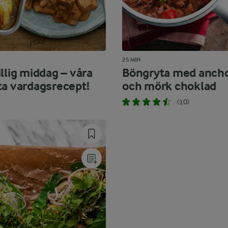
25 MIN
llig middag – våra
Böngryta med ancho 
ta vardagsrecept!
och mörk choklad
(10)