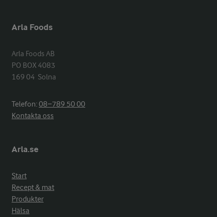
Arla Foods
Arla Foods AB

PO BOX 4083

169 04  Solna
Telefon:
08−789 50 00
Kontakta oss
Arla.se
Start
Recept & mat
Produkter
Hälsa