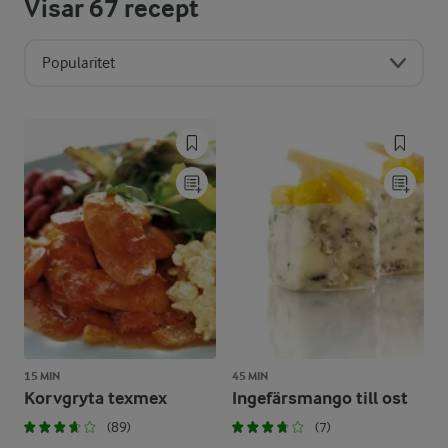
Visar
67
recept
Popularitet
15 MIN
45 MIN
Korvgryta texmex
Ingefärsmango till ost
(89)
(7)