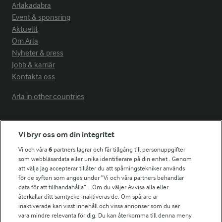
Arlakadabra
Event & sponsring
Aktuellt
Om Arla
Nyheter & press
Jobb & karriär
Kontakta oss
Arla in other countries
Fler Arlasajter
Vi bryr oss om din integritet
Vi och våra
6
partners lagrar och får tillgång till personuppgifter
För ägare
som webbläsardata eller unika identifierare på din enhet . Genom
att välja Jag accepterar tillåter du att spårningstekniker används
Arlas kundportal
för de syften som anges under ”Vi och våra partners behandlar
Arla.com
data för att tillhandahålla”. . Om du väljer Avvisa alla eller
Falbygdens Ost
återkallar ditt samtycke inaktiveras de. Om spårare är
Arla webbshop
inaktiverade kan visst innehåll och vissa annonser som du ser
vara mindre relevanta för dig. Du kan återkomma till denna meny
Bildbank