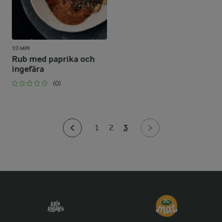
10 MIN
Rub med paprika och
ingefära
(0)
3
1
2