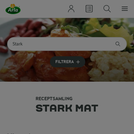
Sök på kategori eller ingrediens
Skriv in sökord för att få förslag
FILTRERA
RECEPTSAMLING
STARK MAT