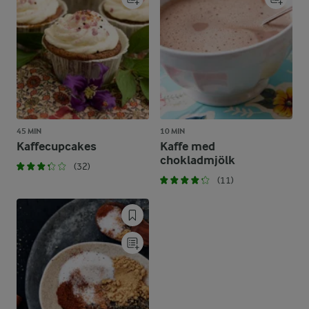
45 MIN
10 MIN
Kaffecupcakes
Kaffe med
chokladmjölk
(32)
(11)