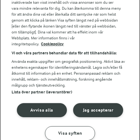
Arla webbshop
inaktiverade kan visst innehåll och vissa annonser som du ser
vara mindre relevanta för dig. Du kan återkomma till denna meny
Bildbank
för att ändra dina val eller återkalla ditt samtycke när som helst
genom att klicka på länken Visa syften längst ned på webbsidan
[eller den flytande ikonen längst ned till vänster på webbsidan,
om tillämpligt]. Dina val kommer att ha effekt inom vår
Följ oss
Webbplats. Mer information finns i vår
integritetspolicy.
Cookiepolicy
Vi och våra partners behandlar data för att tillhandahålla:
Använda exakta uppgifter om geografisk positionering. Aktivt läsa av
enhetens egenskaper för identifieringsändamål. Lagra och/eller få
åtkomst till information på en enhet. Personanpassad reklam och
innehåll, reklam- och innehållsmätning, forskning angående
målgrupp och tjänsteutveckling.
Lista över partner (leverantörer)
© 2026 Arla Foods
Ändra cookie-inställningar
Avvisa alla
Jag accepterar
Integritetspolicy
Om cookies
Visa syften