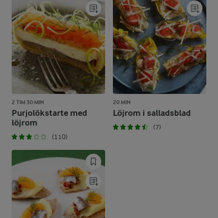
2 TIM 30 MIN
20 MIN
Purjolökstarte med
Löjrom i salladsblad
löjrom
(7)
(110)