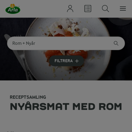
Sök på kategori eller ingrediens
Skriv in sökord för att få förslag
FILTRERA
RECEPTSAMLING
NYÅRSMAT MED ROM