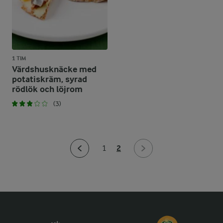
1 TIM
Värdshusknäcke med
potatiskräm, syrad
rödlök och löjrom
(3)
2
1