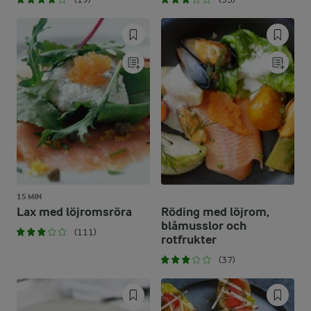
15 MIN
Lax med löjromsröra
Röding med löjrom,
blåmusslor och
(111)
rotfrukter
(37)