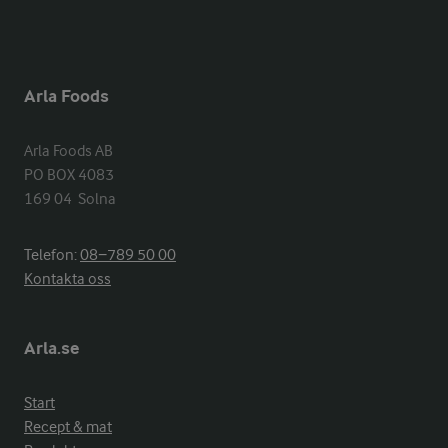
Arla Foods
Arla Foods AB

PO BOX 4083

169 04  Solna
Telefon:
08−789 50 00
Kontakta oss
Arla.se
Start
Recept & mat