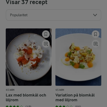
Visar
37
recept
Popularitet
45 MIN
45 MIN
Lax med blomkål och
Variation på blomkål
löjrom
med löjrom
(19)
(55)