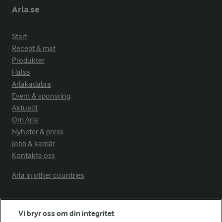
Arla.se
Start
Recept & mat
Produkter
Hälsa
Arlakadabra
Event & sponsring
Aktuellt
Om Arla
Nyheter & press
Jobb & karriär
Kontakta oss
Arla in other countries
Fler Arlasajter
Vi bryr oss om din integritet