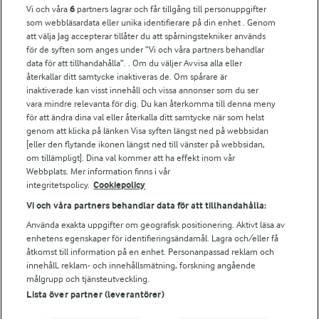
Vi och våra
6
partners lagrar och får tillgång till personuppgifter
För ägare
som webbläsardata eller unika identifierare på din enhet . Genom
att välja Jag accepterar tillåter du att spårningstekniker används
Arlas kundportal
för de syften som anges under ”Vi och våra partners behandlar
Arla.com
data för att tillhandahålla”. . Om du väljer Avvisa alla eller
Falbygdens Ost
återkallar ditt samtycke inaktiveras de. Om spårare är
Arla webbshop
inaktiverade kan visst innehåll och vissa annonser som du ser
vara mindre relevanta för dig. Du kan återkomma till denna meny
Bildbank
för att ändra dina val eller återkalla ditt samtycke när som helst
genom att klicka på länken Visa syften längst ned på webbsidan
[eller den flytande ikonen längst ned till vänster på webbsidan,
om tillämpligt]. Dina val kommer att ha effekt inom vår
Följ oss
Webbplats. Mer information finns i vår
integritetspolicy.
Cookiepolicy
Vi och våra partners behandlar data för att tillhandahålla:
Använda exakta uppgifter om geografisk positionering. Aktivt läsa av
enhetens egenskaper för identifieringsändamål. Lagra och/eller få
åtkomst till information på en enhet. Personanpassad reklam och
innehåll, reklam- och innehållsmätning, forskning angående
målgrupp och tjänsteutveckling.
Lista över partner (leverantörer)
© 2026 Arla Foods
Ändra cookie-inställningar