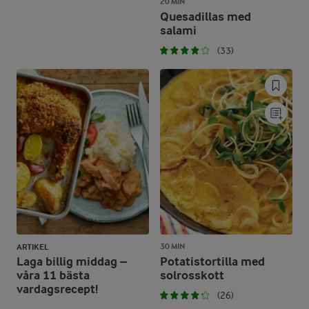
20 MIN
Quesadillas med
salami
(33)
30 MIN
ARTIKEL
Laga billig middag –
Potatistortilla med
våra 11 bästa
solrosskott
vardagsrecept!
(26)