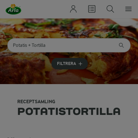
Sök på kategori eller ingrediens
Skriv in sökord för att få förslag
FILTRERA
RECEPTSAMLING
POTATISTORTILLA