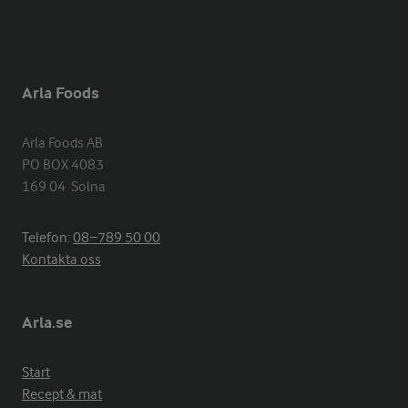
Arla Foods
Arla Foods AB

PO BOX 4083

169 04  Solna
Telefon:
08−789 50 00
Kontakta oss
Arla.se
Start
Recept & mat