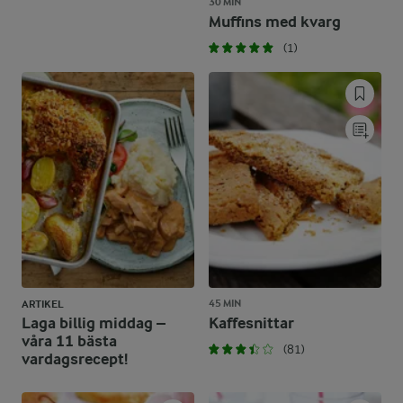
30 MIN
Muffins med kvarg
(1)
45 MIN
ARTIKEL
Laga billig middag –
Kaffesnittar
våra 11 bästa
(81)
vardagsrecept!