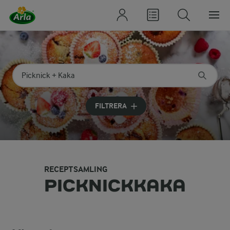
Sök på kategori eller ingrediens
Skriv in sökord för att få förslag
FILTRERA
RECEPTSAMLING
PICKNICKKAKA