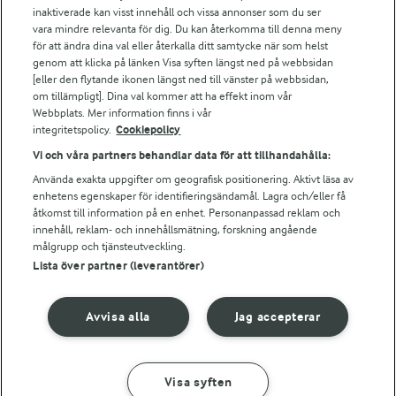
Arla webbshop
inaktiverade kan visst innehåll och vissa annonser som du ser
vara mindre relevanta för dig. Du kan återkomma till denna meny
Bildbank
för att ändra dina val eller återkalla ditt samtycke när som helst
genom att klicka på länken Visa syften längst ned på webbsidan
[eller den flytande ikonen längst ned till vänster på webbsidan,
om tillämpligt]. Dina val kommer att ha effekt inom vår
Följ oss
Webbplats. Mer information finns i vår
integritetspolicy.
Cookiepolicy
Vi och våra partners behandlar data för att tillhandahålla:
Använda exakta uppgifter om geografisk positionering. Aktivt läsa av
enhetens egenskaper för identifieringsändamål. Lagra och/eller få
åtkomst till information på en enhet. Personanpassad reklam och
innehåll, reklam- och innehållsmätning, forskning angående
målgrupp och tjänsteutveckling.
Lista över partner (leverantörer)
© 2026 Arla Foods
Ändra cookie-inställningar
Avvisa alla
Jag accepterar
Integritetspolicy
Om cookies
Visa syften