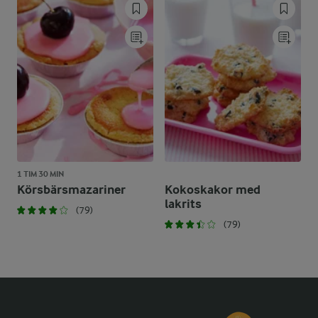
1 TIM 30 MIN
Körsbärsmazariner
Kokoskakor med
lakrits
(79)
(79)