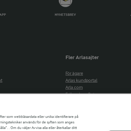
TAPP
NYHETSBREV
Fler Arlasajter
För ägare
at
Arlas kundportal
Arla.com
Falbygdens Ost
Arla webbshop
nsring
Bildbank
ifter som webbläsardata eller unika identifierare på
pårningstekniker används för de syften som anges
la”. . Om du väljer Avvisa alla eller återkallar ditt
ress