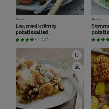
30 MIN
40 MIN
Lax med krämig
Sommar
potatissallad
potati
(110)