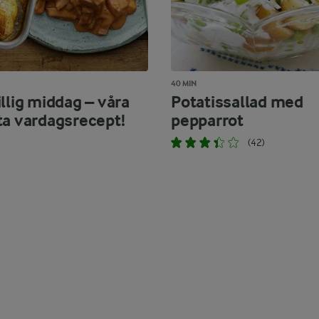
40 MIN
llig middag – våra
Potatissallad med
ta vardagsrecept!
pepparrot
(42)