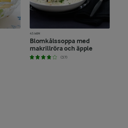
45 MIN
Blomkålssoppa med
makrillröra och äpple
(37)