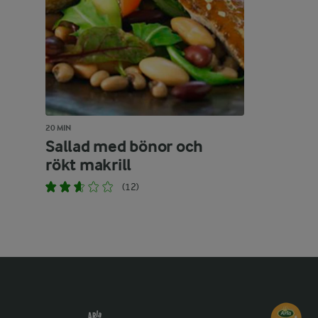
20 MIN
Sallad med bönor och
rökt makrill
(12)