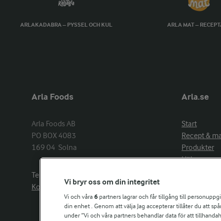
ARLAKADABRA – PYSSEL OCH KUL
ARLA MAT – RECEP
Arla Foods
Arla.se
Arla Foods AB

Start
PO BOX 4083

Recept & m
169 04  Solna
Produkter
Hälsa
Arlakadabra
Telefon:
08−789 50 00
Vi bryr oss om din integritet
Event & spo
Kontakta oss
Aktuellt
Vi och våra
6
partners lagrar och får tillgång till personuppg
din enhet . Genom att välja Jag accepterar tillåter du att s
Om Arla
under ”Vi och våra partners behandlar data för att tillhandahål
Nyheter & p