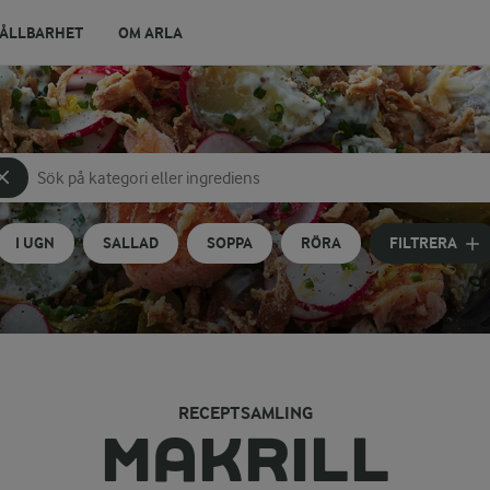
ÅLLBARHET
OM ARLA
Sök på kategori eller ingrediens
Skriv in sökord för att få förslag
I UGN
SALLAD
SOPPA
RÖRA
FILTRERA
RECEPTSAMLING
MAKRILL