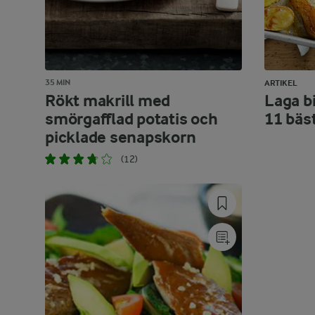
35 MIN
ARTIKEL
Rökt makrill med
Laga bi
smörgafflad potatis och
11 bäs
picklade senapskorn
(12)