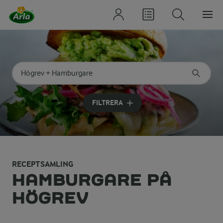
Sök på kategori eller ingrediens
Skriv in sökord för att få förslag
FILTRERA
RECEPTSAMLING
HAMBURGARE PÅ
HÖGREV