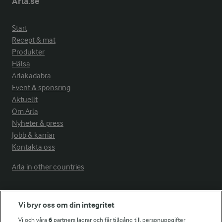
Arla.se
Start
Recept & mat
Produkter
Hälsa
Arlakadabra
Event & sponsring
Aktuellt
Om Arla
Nyheter & press
Jobb & karriär
Kontakta oss
Arla in other countries
Fler Arlasajter
Vi bryr oss om din integritet
Vi och våra
6
partners lagrar och får tillgång till personuppgifter