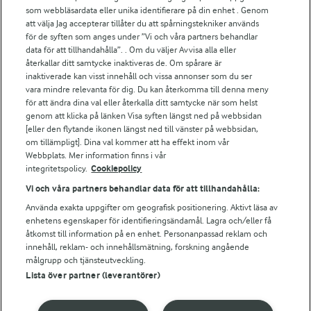
För ägare
som webbläsardata eller unika identifierare på din enhet . Genom
att välja Jag accepterar tillåter du att spårningstekniker används
Arlas kundportal
för de syften som anges under ”Vi och våra partners behandlar
Arla.com
data för att tillhandahålla”. . Om du väljer Avvisa alla eller
Falbygdens Ost
återkallar ditt samtycke inaktiveras de. Om spårare är
Arla webbshop
inaktiverade kan visst innehåll och vissa annonser som du ser
vara mindre relevanta för dig. Du kan återkomma till denna meny
Bildbank
för att ändra dina val eller återkalla ditt samtycke när som helst
genom att klicka på länken Visa syften längst ned på webbsidan
[eller den flytande ikonen längst ned till vänster på webbsidan,
om tillämpligt]. Dina val kommer att ha effekt inom vår
Följ oss
Webbplats. Mer information finns i vår
integritetspolicy.
Cookiepolicy
Vi och våra partners behandlar data för att tillhandahålla:
Använda exakta uppgifter om geografisk positionering. Aktivt läsa av
enhetens egenskaper för identifieringsändamål. Lagra och/eller få
åtkomst till information på en enhet. Personanpassad reklam och
innehåll, reklam- och innehållsmätning, forskning angående
målgrupp och tjänsteutveckling.
Lista över partner (leverantörer)
© 2026 Arla Foods
Ändra cookie-inställningar