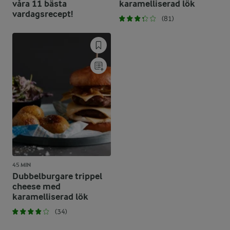
våra 11 bästa
karamelliserad lök
vardagsrecept!
(81)
45 MIN
Dubbelburgare trippel
cheese med
karamelliserad lök
(34)