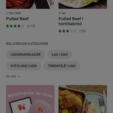
1 TIM 5 MIN
4 TIM
Pulled Beef
Pulled Beef i
tortillabröd
(173)
(70)
RELATERADE KATEGORIER
UGNSPANNKAKOR
LAX I UGN
KYCKLING I UGN
TORSKFILÉ I UGN
Se mer