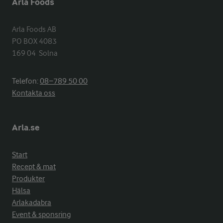
Arla Foods
Arla Foods AB

PO BOX 4083

169 04  Solna
Telefon:
08−789 50 00
Kontakta oss
Arla.se
Start
Recept & mat
Produkter
Hälsa
Arlakadabra
Event & sponsring