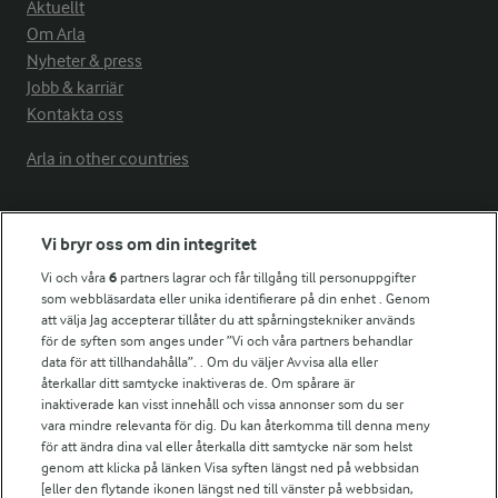
Aktuellt
Om Arla
Nyheter & press
Jobb & karriär
Kontakta oss
Arla in other countries
Fler Arlasajter
Vi bryr oss om din integritet
Vi och våra
6
partners lagrar och får tillgång till personuppgifter
För ägare
som webbläsardata eller unika identifierare på din enhet . Genom
att välja Jag accepterar tillåter du att spårningstekniker används
Arlas kundportal
för de syften som anges under ”Vi och våra partners behandlar
Arla.com
data för att tillhandahålla”. . Om du väljer Avvisa alla eller
Falbygdens Ost
återkallar ditt samtycke inaktiveras de. Om spårare är
Arla webbshop
inaktiverade kan visst innehåll och vissa annonser som du ser
vara mindre relevanta för dig. Du kan återkomma till denna meny
Bildbank
för att ändra dina val eller återkalla ditt samtycke när som helst
genom att klicka på länken Visa syften längst ned på webbsidan
[eller den flytande ikonen längst ned till vänster på webbsidan,