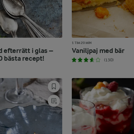
1 TIM 20 MIN
 efterrätt i glas –
Vaniljpaj med bär
0 bästa recept!
(130)