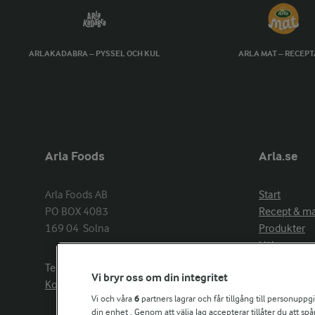
ARLAKADABRA – PYSSEL OCH KUL
ARLA MAT – RECEP
Arla Foods
Arla.se
Arla Foods AB

Start
PO BOX 4083

Recept & m
169 04  Solna
Produkter
Hälsa
Arlakadabra
Telefon:
08−789 50 00
Vi bryr oss om din integritet
Event & spo
Kontakta oss
Aktuellt
Vi och våra
6
partners lagrar och får tillgång till personuppg
din enhet . Genom att välja Jag accepterar tillåter du att s
Om Arla