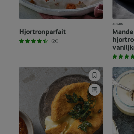
40 MIN
Hjortronparfait
Mandel
hjortr
(20)
vanilj