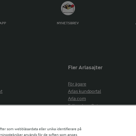
TAPP
NYHETSBREV
Fler Arlasajter
För ägare
at
Arlas kundportal
Arla.com
Falbygdens Ost
Arla webbshop
nsring
Bildbank
ifter som webbläsardata eller unika identifierare på
pårningstekniker används för de syften som anges