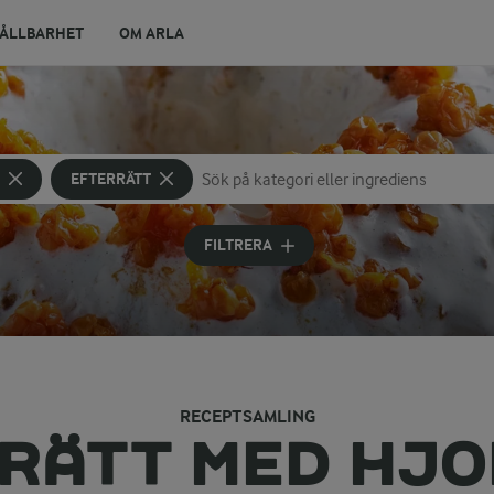
ÅLLBARHET
OM ARLA
EFTERRÄTT
Sök på kategori eller ingrediens
Skriv in sökord för att få förslag
FILTRERA
RECEPTSAMLING
RÄTT MED HJ