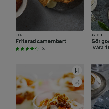
6 TIM
ARTIKEL
Friterad camembert
Gör god
våra 1
(5)