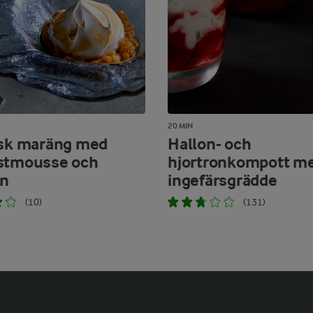
20 MIN
nsk maräng med
Hallon- och
stmousse och
hjortronkompott m
on
ingefärsgrädde
(10)
(131)