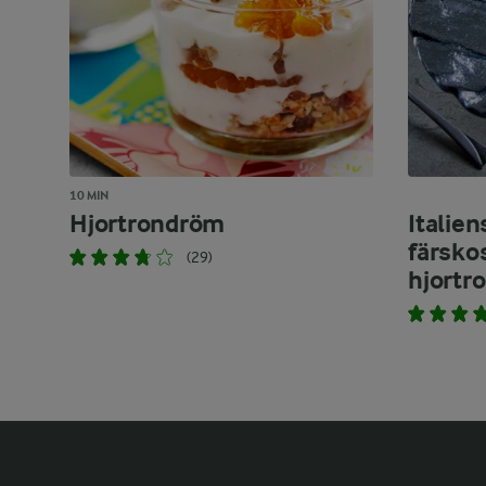
10 MIN
Hjortrondröm
Italie
färsko
(29)
hjortr