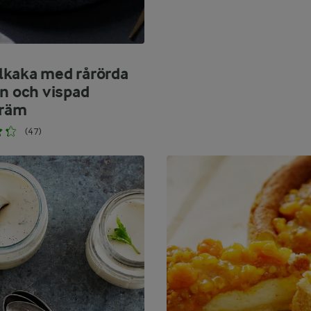
kaka med rårörda
on och vispad
kräm
(47)