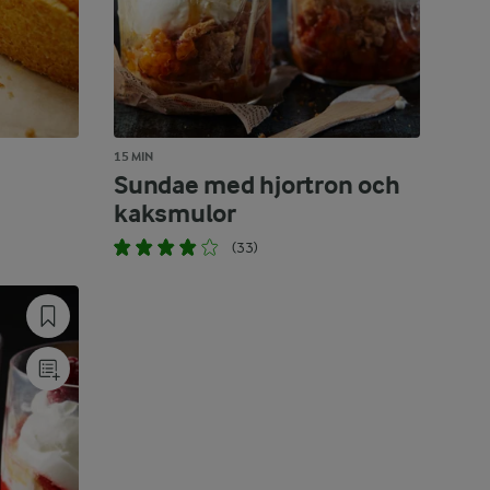
15 MIN
Sundae med hjortron och
kaksmulor
(33)