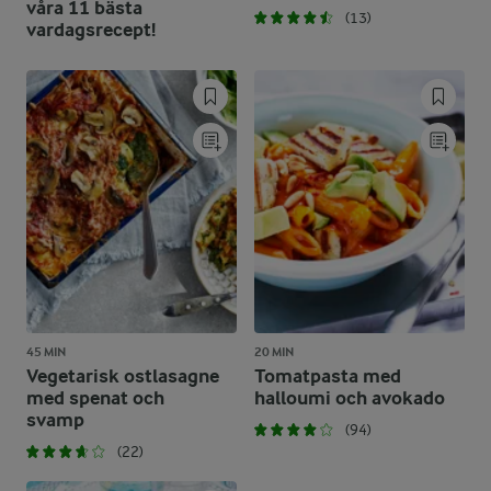
våra 11 bästa
(13)
vardagsrecept!
45 MIN
20 MIN
Vegetarisk ostlasagne
Tomatpasta med
med spenat och
halloumi och avokado
svamp
(94)
(22)