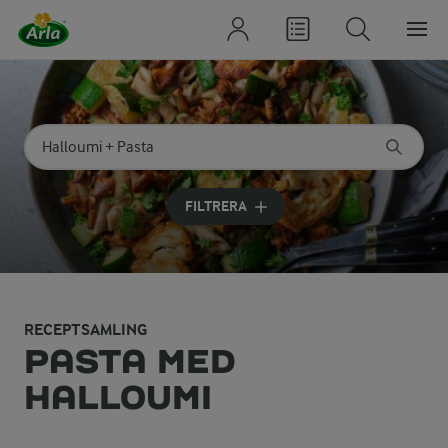
Sök på kategori eller ingrediens
Skriv in sökord för att få förslag
FILTRERA
RECEPTSAMLING
PASTA MED
HALLOUMI