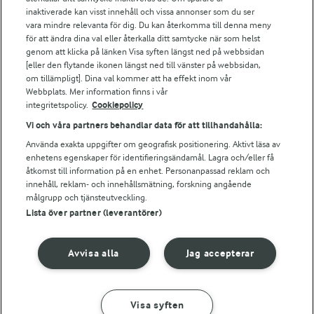
Arla webbshop
inaktiverade kan visst innehåll och vissa annonser som du ser
vara mindre relevanta för dig. Du kan återkomma till denna meny
Bildbank
för att ändra dina val eller återkalla ditt samtycke när som helst
genom att klicka på länken Visa syften längst ned på webbsidan
[eller den flytande ikonen längst ned till vänster på webbsidan,
om tillämpligt]. Dina val kommer att ha effekt inom vår
Följ oss
Webbplats. Mer information finns i vår
integritetspolicy.
Cookiepolicy
Vi och våra partners behandlar data för att tillhandahålla:
Använda exakta uppgifter om geografisk positionering. Aktivt läsa av
enhetens egenskaper för identifieringsändamål. Lagra och/eller få
åtkomst till information på en enhet. Personanpassad reklam och
innehåll, reklam- och innehållsmätning, forskning angående
målgrupp och tjänsteutveckling.
Lista över partner (leverantörer)
© 2026 Arla Foods
Ändra cookie-inställningar
Avvisa alla
Jag accepterar
Integritetspolicy
Om cookies
Visa syften