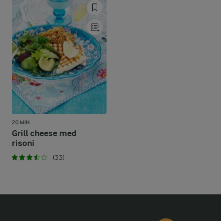
20 MIN
Grill cheese med
risoni
(33)