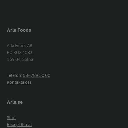
Arla Foods
Arla Foods AB

PO BOX 4083

169 04  Solna
Telefon:
08−789 50 00
Kontakta oss
Arla.se
Start
Recept & mat