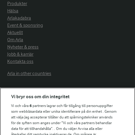
Produkter
Hälsa
Arlakadabra
Event & sponsring
Aktuellt
Om Arla
Nyheter & press
Jobb & karriär
Kontakta oss
Arla in other countries
Fler Arlasajter
Vi bryr oss om din integritet
Vi och våra
6
partners lagrar och får tillgång till personuppgifter
För ägare
som webbläsardata eller unika identifierare på din enhet . Genom
att välja Jag accepterar tillåter du att spårningstekniker används
Arlas kundportal
för de syften som anges under ”Vi och våra partners behandlar
Arla.com
data för att tillhandahålla”. . Om du väljer Avvisa alla eller
Falbygdens Ost
återkallar ditt samtycke inaktiveras de. Om spårare är